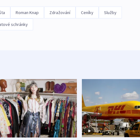
šta
Roman Knap
Zdražování
Ceníky
Služby
atové schránky