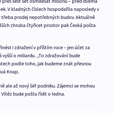
tě přes šest set osmdesát milionů – před dvěma
bek. V kladných číslech hospodařila naposledy v
á třeba prodej nepotřebných budov. Aktuálně
lších zhruba čtyřicet prostor pak Česká pošta
nést i zdražení v příštím roce – jen účet za
 vyšší o miliardu. „To zdražování bude
tech podle toho, jak budeme znát přesnou
ává Knap.
ě ale až nový šéf podniku. Zájemci se mohou
 Vítěz bude poštu řídit o ledna.