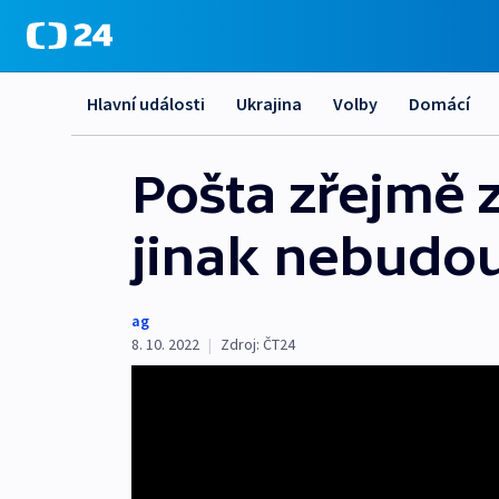
Hlavní události
Ukrajina
Volby
Domácí
Pošta zřejmě z
jinak nebudo
ag
8. 10. 2022
|
Zdroj:
ČT24