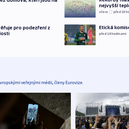
nejvyšší tepl
včera
před 10
h
Etická komis
ěřuje pro podezření z
losti
před 14
hodinami
vropskými veřejnými médii, členy Eurovize.