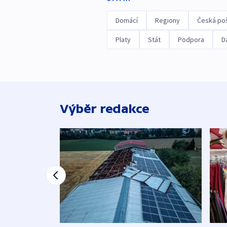
Domácí
Regiony
Česká po
Platy
Stát
Podpora
D
Výběr redakce