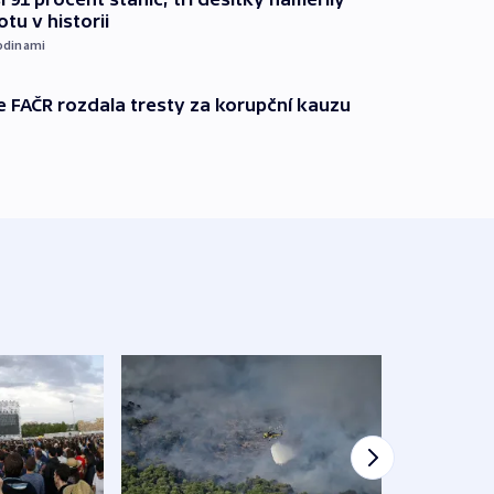
otu v historii
odinami
e FAČR rozdala tresty za korupční kauzu