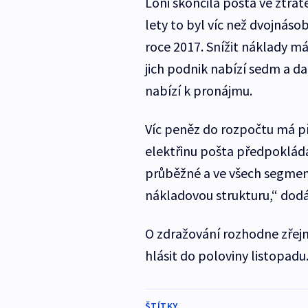
Loni skončila pošta ve ztrá
lety to byl víc než dvojnáso
roce 2017. Snížit náklady m
jich podnik nabízí sedm a da
nabízí k pronájmu.
Víc peněz do rozpočtu má při
elektřinu pošta předpokládá
průběžné a ve všech segmen
nákladovou strukturu,“ dod
O zdražování rozhodne zřejm
hlásit do poloviny listopadu.
ŠTÍTKY