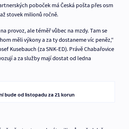
partnerských poboček má Česká pošta přes osm
 až stovek milionů ročně.
 na provoz, ale téměř vůbec na mzdy. Tam se
om měli výkony a za ty dostaneme víc peněz,“
Josef Kusebauch (za SNK-ED). Právě Chabařovice
zují a za služby mají dostat od ledna
ní bude od listopadu za 21 korun