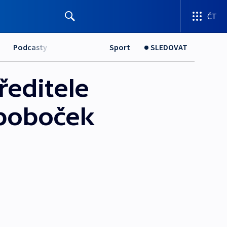
ČT
Podcasty
Sport
SLEDOVAT
ředitele
 poboček