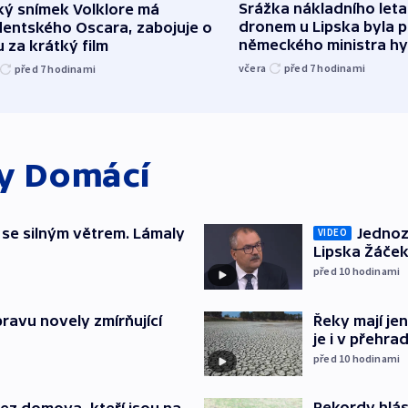
Srážka nákladního leta
ký snímek Volklore má
dronem u Lipska byla 
dentského Oscara, zabojuje o
německého ministra hy
 za krátký film
včera
před 7
hodinami
před 7
hodinami
ky
Domácí
 se silným větrem. Lámaly
Jednoz
VIDEO
Lipska Žáček
před 10
hodinami
pravu novely zmírňující
Řeky mají je
je i v přehra
před 10
hodinami
Rekordy hlásí
 bez domova, kteří jsou na