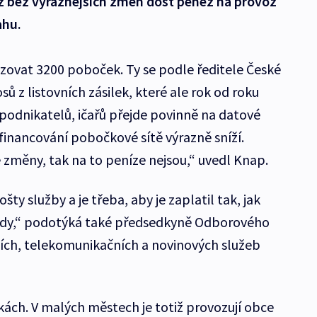
 bez výraznějších změn dost peněz na provoz
ahu.
zovat 3200 poboček. Ty se podle ředitele České
sů z listovních zásilek, které ale rok od roku
 podnikatelů, ičařů přejde povinně na datové
 financování pobočkové sítě výrazně sníží.
změny, tak na to peníze nejsou,“ uvedl Knap.
šty služby a je třeba, aby je zaplatil tak, jak
ady,“ podotýká také předsedkyně Odborového
ch, telekomunikačních a novinových služeb
kách. V malých městech je totiž provozují obce