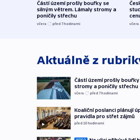
Částí území prošly bouřky se
Čes
silným větrem. Lámaly stromy a
stu
poničily střechu
cenu
včera
před 7
hodinami
včera
Aktuálně z rubri
Částí území prošly bouřky
stromy a poničily střechu
včera
před 7
hodinami
Koaliční poslanci plánují ú
pravidla pro střet zájmů
před 10
hodinami
Na ulici přibývá lidí
VIDEO