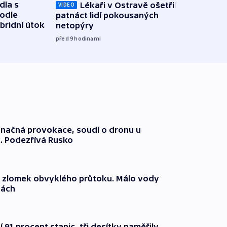
dla s
Lékaři v Ostravě ošetřili už
Koali
VIDEO
podle
patnáct lidí pokousaných
novel
bridní útok
netopýry
zájm
před 9
hodinami
před 1
načná provokace, soudí o dronu u
. Podezřívá Rusko
n zlomek obvyklého průtoku. Málo vody
dách
 91 procent stanic, tři desítky naměřily