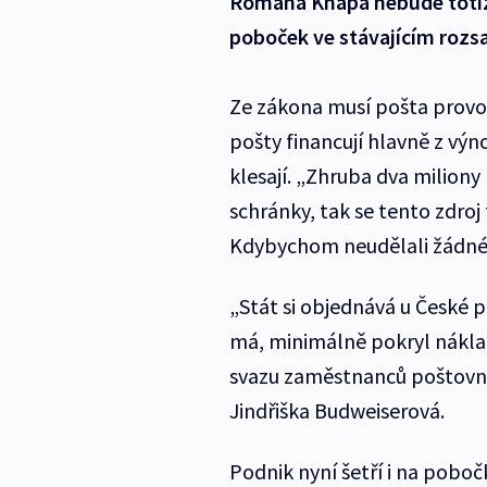
Romana Knapa nebude totiž
poboček ve stávajícím rozs
Ze zákona musí pošta provo
pošty financují hlavně z výno
klesají. „Zhruba dva miliony
schránky, tak se tento zdroj
Kdybychom neudělali žádné 
„Stát si objednává u České po
má, minimálně pokryl nákl
svazu zaměstnanců poštovní
Jindřiška Budweiserová.
Podnik nyní šetří i na poboč