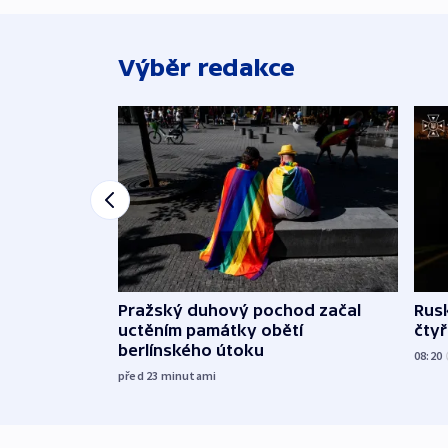
Výběr redakce
Pražský duhový pochod začal
Rusk
uctěním památky obětí
čtyři
berlínského útoku
08:20
před 23
minutami