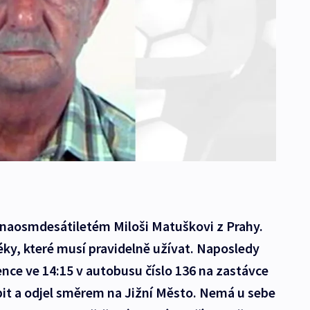
denaosmdesátiletém Miloši Matuškovi z Prahy.
ky, které musí pravidelně užívat. Naposledy
ence ve 14:15 v autobusu číslo 136 na zastávce
pit a odjel směrem na Jižní Město. Nemá u sebe