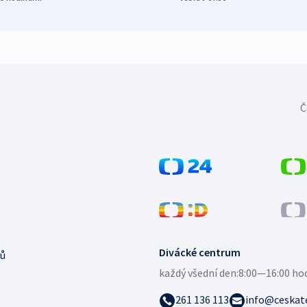
Č
Divácké centrum
ů
každý všední den:
8:00—16:00 ho
261 136 113
info@ceskate