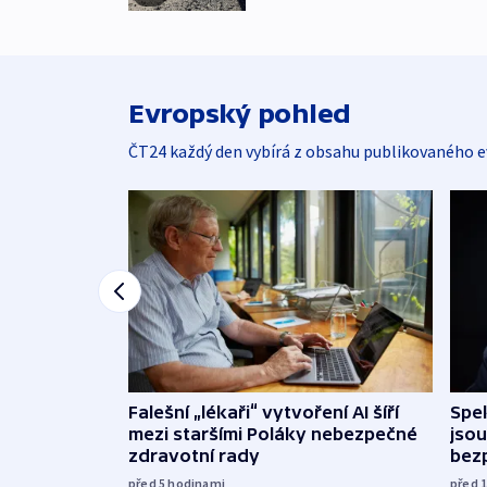
Evropský pohled
ČT24 každý den vybírá z obsahu publikovaného e
Falešní „lékaři“ vytvoření AI šíří
Spe
mezi staršími Poláky nebezpečné
jsou
zdravotní rady
bez
před 5
hodinami
před 