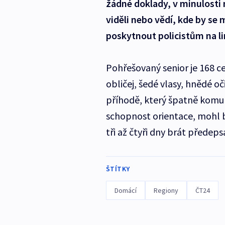
žádné doklady, v minulosti 
viděli nebo vědí, kde by s
poskytnout policistům na li
Pohřešovaný senior je 168 c
obličej, šedé vlasy, hnědé o
příhodě, který špatně komu
schopnost orientace, mohl
tři až čtyři dny brát předep
ŠTÍTKY
Domácí
Regiony
ČT24