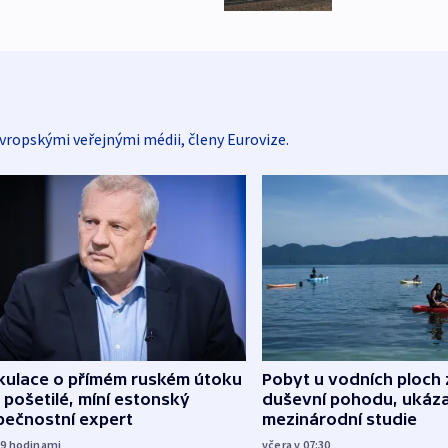
vropskými veřejnými médii, členy Eurovize.
kulace o přímém ruském útoku
Pobyt u vodních ploch 
 pošetilé, míní estonský
duševní pohodu, ukáza
pečnostní expert
mezinárodní studie
19
hodinami
včera v 07:30