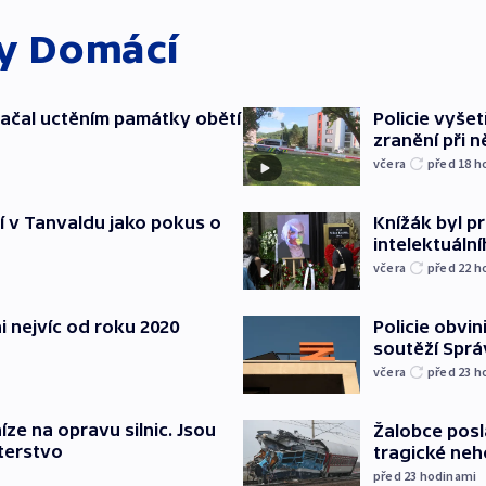
ky
Domácí
ačal uctěním památky obětí
Policie vyšet
zranění při ně
včera
před 18
h
í v Tanvaldu jako pokus o
Knížák byl 
intelektuální
včera
před 22
h
i nejvíc od roku 2020
Policie obvin
soutěží Sprá
včera
před 23
h
íze na opravu silnic. Jsou
Žalobce posla
terstvo
tragické neh
před 23
hodinami