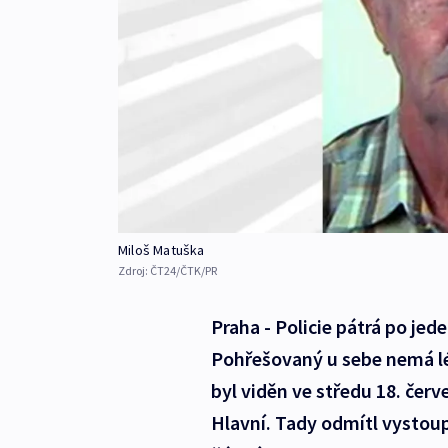
Miloš Matuška
Zdroj:
ČT24/ČTK/PR
Praha - Policie pátrá po je
Pohřešovaný u sebe nemá lé
byl viděn ve středu 18. červ
Hlavní. Tady odmítl vystou