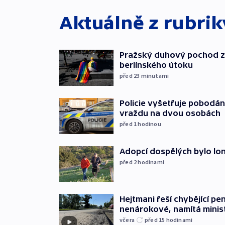
Aktuálně z rubri
Pražský duhový pochod z
berlínského útoku
před 23
minutami
Policie vyšetřuje pobodán
vraždu na dvou osobách
před 1
hodinou
Adopcí dospělých bylo lon
před 2
hodinami
Hejtmani řeší chybějící pen
nenárokové, namítá minis
včera
před 15
hodinami