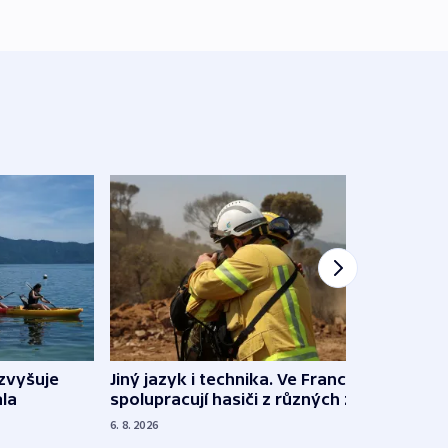
Jiný jazyk i technika. Ve Francii
zvyšuje
„Musí
spolupracují hasiči z různých zemí
la
polit
demo
6. 8. 2026
5. 8. 20