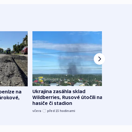
Ukrajina zasáhla sklad
 peníze na
VIDEO
Wildberries, Rusové útočili na trh,
nárokové,
skoro
hasiče či stadion
na R
včera
před 15
hodinami
před 1