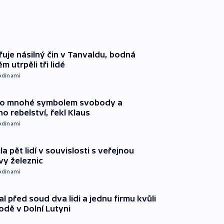
řuje násilný čin v Tanvaldu, bodná
m utrpěli tři lidé
odinami
pro mnohé symbolem svobody a
ho rebelství, řekl Klaus
odinami
ila pět lidí v souvislosti s veřejnou
vy železnic
odinami
l před soud dva lidi a jednu firmu kvůli
odě v Dolní Lutyni