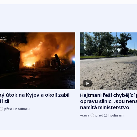
ý útok na Kyjev a okolí zabil
Hejtmani řeší chybějící
 lidi
opravu silnic. Jsou ne
namítá ministerstvo
před 1
hodinou
včera
před 15
hodinami