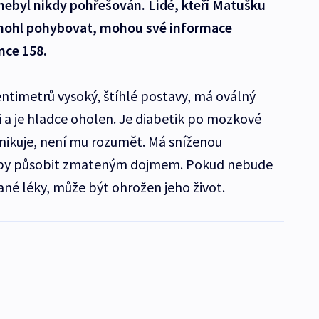
nebyl nikdy pohřešován. Lidé, kteří Matušku
e mohl pohybovat, mohou své informace
nce 158.
entimetrů vysoký, štíhlé postavy, má oválný
či a je hladce oholen. Je diabetik po mozkové
nikuje, není mu rozumět. Má sníženou
 by působit zmateným dojmem. Pokud nebude
sané léky, může být ohrožen jeho život.