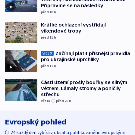
Připravme se na následky
před 10
h
Krátké ochlazení vystřídají
víkendové tropy
před 11
h
Začínají platit přísnější pravidla
VIDEO
pro ukrajinské uprchlíky
před 12
h
Částí území prošly bouřky se silným
větrem. Lámaly stromy a poničily
střechu
včera
před 20
h
Evropský pohled
ČT24 každý den vybírá z obsahu publikovaného evropskými