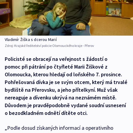
Vladimír Žiška s dcerou Marií
Zdroj:
Krajské ředitelství policie Olomouckého kraje - Přerov
Policisté se obracejí na veřejnost s žádostí o
pomoc při pátrání po čtyřleté Marii Žiškové z
Olomoucka, kterou hledají od loňského 7. prosince.
Pohřešovaná dívka je se svým otcem, který má trvalé
bydliště na Přerovsku, a jeho přítelkyní. Muž však
nereaguje a dívenku ukrývá na neznámém místě.
Důvodem je pravděpodobně vydané soudní usnesení
o bezodkladném odnětí dítěte otci.
„Podle dosud získaných informací a operativního