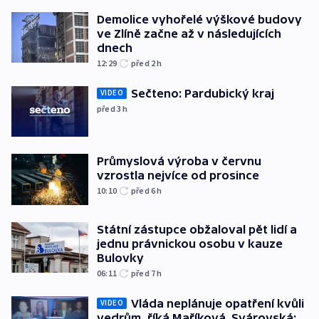
Demolice vyhořelé výškové budovy
ve Zlíně začne až v následujících
dnech
12:29
před 2
h
Sečteno: Pardubický kraj
VIDEO
před 3
h
Průmyslová výroba v červnu
vzrostla nejvíce od prosince
10:10
před 6
h
Státní zástupce obžaloval pět lidí a
jednu právnickou osobu v kauze
Bulovky
06:11
před 7
h
Vláda neplánuje opatření kvůli
VIDEO
vedrům, říká Maříková. Svárovská: