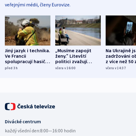
veřejnými médii, členy Eurovize.
Jiný jazyk i technika.
„Musíme zapojit
Na Ukrajině j
Ve Francii
ženy.“ Litevští
zadržováni o
spolupracují hasiči z
politici zvažují
z více než 50 
různých zemí
dohodu o
Bojovali na s
před 3
h
včera v 16:00
včera v 14:37
demografii
Ruska
Divácké centrum
každý všední den:
8:00—16:00 hodin