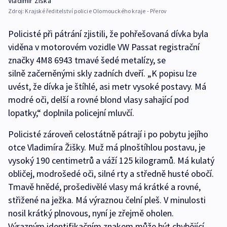
Vladimír Žiška
Zdroj:
Krajské ředitelství policie Olomouckého kraje - Přerov
Policisté při pátrání zjistili, že pohřešovaná dívka byla
viděna v motorovém vozidle VW Passat registrační
značky 4M8 6943 tmavé šedé metalízy, se
silně začerněnými skly zadních dveří. „K popisu lze
uvést, že dívka je štíhlé, asi metr vysoké postavy. Má
modré oči, delší a rovné blond vlasy sahající pod
lopatky,“ doplnila policejní mluvčí.
Policisté zároveň celostátně pátrají i po pobytu jejího
otce Vladimíra Žišky. Muž má plnoštíhlou postavu, je
vysoký 190 centimetrů a váží 125 kilogramů. Má kulatý
obličej, modrošedé oči, silné rty a středně husté obočí.
Tmavě hnědé, prošedivělé vlasy má krátké a rovné,
střižené na ježka. Má výraznou čelní pleš. V minulosti
nosil krátký plnovous, nyní je zřejmě oholen.
Výrazným identifikačním znakem může být chybějící