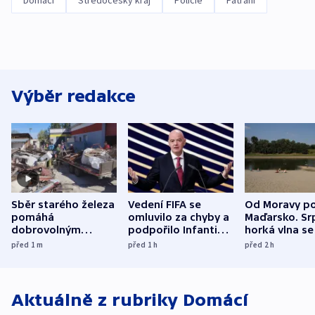
Výběr redakce
Sběr starého železa
Vedení FIFA se
Od Moravy p
pomáhá
omluvilo za chyby a
Maďarsko. Sr
dobrovolným
podpořilo Infantina.
horká vlna se
hasičům financovat
UEFA trvá na
do dějin
před 1
m
před 1
h
před 2
h
techniku i akce
bojkotu
klimatologie
Aktuálně z rubriky
Domácí