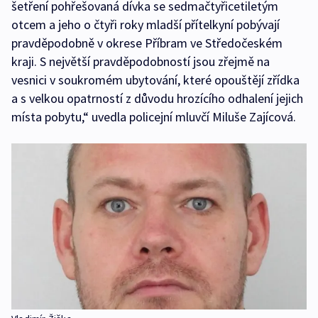
šetření pohřešovaná dívka se sedmačtyřicetiletým
otcem a jeho o čtyři roky mladší přítelkyní pobývají
pravděpodobně v okrese Příbram ve Středočeském
kraji. S největší pravděpodobností jsou zřejmě na
vesnici v soukromém ubytování, které opouštějí zřídka
a s velkou opatrností z důvodu hrozícího odhalení jejich
místa pobytu,“ uvedla policejní mluvčí Miluše Zajícová.