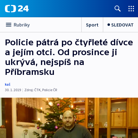
Sport
SLEDOVAT
Rubriky
Policie pátrá po čtyřleté dívce
a jejím otci. Od prosince ji
ukrývá, nejspíš na
Příbramsku
kaš
30. 1. 2019
|
Zdroj:
ČTK
,
Policie ČR