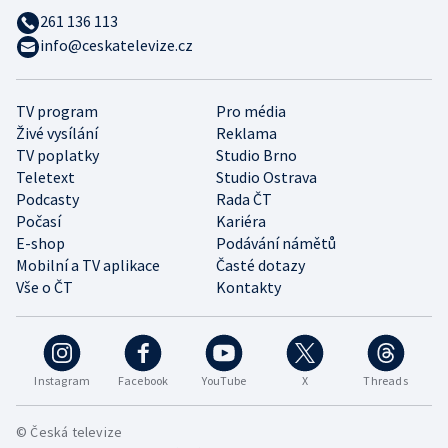
261 136 113
info@ceskatelevize.cz
TV program
Pro média
Živé vysílání
Reklama
TV poplatky
Studio Brno
Teletext
Studio Ostrava
Podcasty
Rada ČT
Počasí
Kariéra
E-shop
Podávání námětů
Mobilní a TV aplikace
Časté dotazy
Vše o ČT
Kontakty
Instagram
Facebook
YouTube
X
Threads
© Česká televize