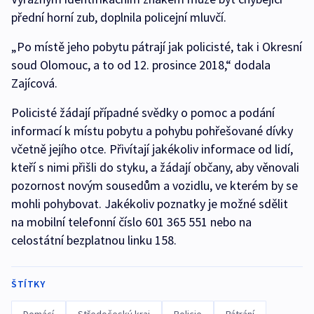
přední horní zub, doplnila policejní mluvčí.
„Po místě jeho pobytu pátrají jak policisté, tak i Okresní
soud Olomouc, a to od 12. prosince 2018,“ dodala
Zajícová.
Policisté žádají případné svědky o pomoc a podání
informací k místu pobytu a pohybu pohřešované dívky
včetně jejího otce. Přivítají jakékoliv informace od lidí,
kteří s nimi přišli do styku, a žádají občany, aby věnovali
pozornost novým sousedům a vozidlu, ve kterém by se
mohli pohybovat. Jakékoliv poznatky je možné sdělit
na mobilní telefonní číslo 601 365 551 nebo na
celostátní bezplatnou linku 158.
ŠTÍTKY
Domácí
Středočeský kraj
Policie
Pátrání