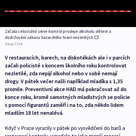
Začala celostátní série kontrol prodeje alkoholu dětem a
dodržování zákazu hazardního hraní nezletilých
Zdroj:
ČT24
V restauracích, barech, na diskotékách ale i v parcích
začali policisté s koncem školního roku kontrolovat
nezletilé, zda nepijí alkohol nebo v sobě nemají
drogy. V pátek večer našli například mladíka s 1,35
promile. Preventivní akce HAD má pokračovat až do
konce roku, kromě samotných mladistvých se policie
s pomocí figurantů zaměří i na to, zda někdo lidem
mladším 18 let nenalévá.
Když v Praze vyrazily v pátek po vysvědčení do barů a
restaurací kontroly, vypadalo to jako menší procesí.