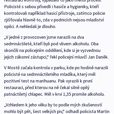
Policisté s sebou přivedli i hasiče a hygieniky, kteří
kontrolovali například hasicí přístroje, zatímco policie
zjišťovala hlavně to, zda v podnicích nejsou mladiství
opilci. A nehledali je dlouho.
„V jedné z provozoven jsme narazili na dva
sedmnáctileté, kteří byli pod vlivem alkoholu. Oba
skončili na policejním oddělení, kde si je vyzvednou
jejich zákonní zástupci,“ řekl policejní mluvčí Jan Daněk.
V Mostě začala kontrola v parku, kde po hodině narazili
policisté na sedmnáctiletého mladíka, který měl
pozitivní test na marihuanu. Pak vyrazili k první
restauraci, před kterou na ně čekal silně opilý
patnáctiletý chlapec. Měl v krvi 1,35 promile alkoholu.
„Vzhledem k jeho věku by to podle mých zkušeností
mohlo být pět, šest velkých piv,“ odhadl policista Martin