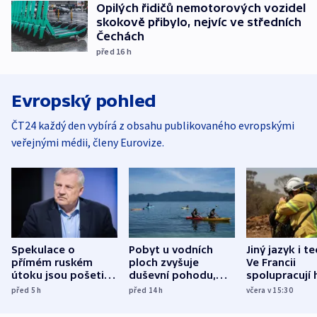
Opilých řidičů nemotorových vozidel
skokově přibylo, nejvíc ve středních
Čechách
před 16
h
Evropský pohled
ČT24 každý den vybírá z obsahu publikovaného evropskými
veřejnými médii, členy Eurovize.
Spekulace o
Pobyt u vodních
Jiný jazyk i t
přímém ruském
ploch zvyšuje
Ve Francii
útoku jsou pošetilé,
duševní pohodu,
spolupracují h
míní estonský
ukázala
různých zemí
před 5
h
před 14
h
včera v 15:30
bezpečnostní
mezinárodní studie
expert