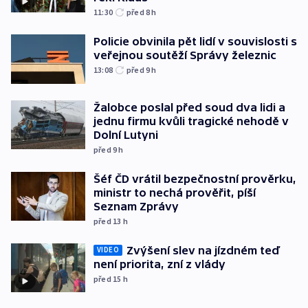
11:30
před 8
h
Policie obvinila pět lidí v souvislosti s
veřejnou soutěží Správy železnic
13:08
před 9
h
Žalobce poslal před soud dva lidi a
jednu firmu kvůli tragické nehodě v
Dolní Lutyni
před 9
h
Šéf ČD vrátil bezpečnostní prověrku,
ministr to nechá prověřit, píší
Seznam Zprávy
před 13
h
Zvýšení slev na jízdném teď
VIDEO
není priorita, zní z vlády
před 15
h