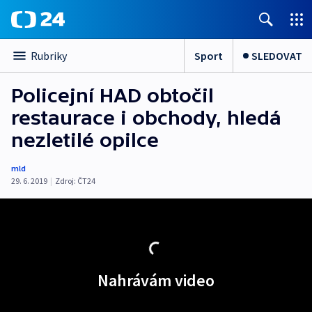
Sport
SLEDOVAT
Rubriky
Policejní HAD obtočil
restaurace i obchody, hledá
nezletilé opilce
mld
29. 6. 2019
|
Zdroj:
ČT24
Nahrávám video