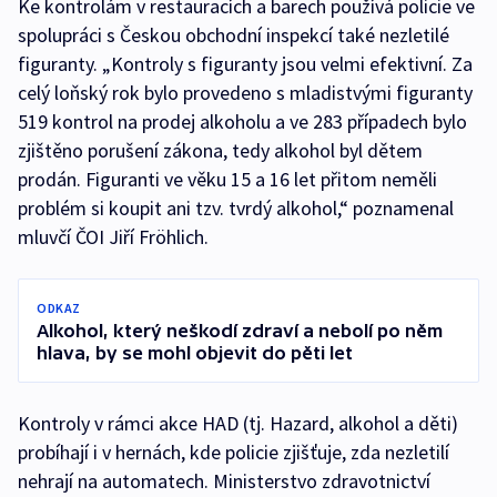
Ke kontrolám v restauracích a barech používá policie ve
spolupráci s Českou obchodní inspekcí také nezletilé
figuranty. „Kontroly s figuranty jsou velmi efektivní. Za
celý loňský rok bylo provedeno s mladistvými figuranty
519 kontrol na prodej alkoholu a ve 283 případech bylo
zjištěno porušení zákona, tedy alkohol byl dětem
prodán. Figuranti ve věku 15 a 16 let přitom neměli
problém si koupit ani tzv. tvrdý alkohol,“ poznamenal
mluvčí ČOI Jiří Fröhlich.
ODKAZ
Alkohol, který neškodí zdraví a nebolí po něm
hlava, by se mohl objevit do pěti let
Kontroly v rámci akce HAD (tj. Hazard, alkohol a děti)
probíhají i v hernách, kde policie zjišťuje, zda nezletilí
nehrají na automatech. Ministerstvo zdravotnictví