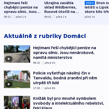
Hejtmani řeší
Ukrajina zasáhla
Dron n
VIDEO
chybějící peníze na
sklad Wildberries,
letišti u Lips
opravu silnic. Jsou
Rusové útočili na
skoro kilo trh
nenárokové, namítá
trh, hasiče či
indicie ukazuj
09:15
před 1
h
09:02
před 1
h
před 1
h
ministerstvo
stadion
Rusko
Aktuálně z rubriky
Domácí
Hejtmani řeší chybějící peníze na
opravu silnic. Jsou nenárokové,
namítá ministerstvo
09:15
před 1
h
Policie vyšetřuje násilný čin v
Tanvaldu, bodná zranění při něm
utrpěli tři lidé
17:03
před 4
h
Knížák byl pro mnohé symbolem
svobody a intelektuálního rebelství,
řekl Klaus