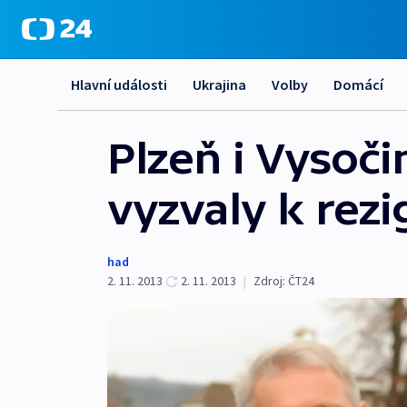
Hlavní události
Ukrajina
Volby
Domácí
Plzeň i Vysoči
vyzvaly k rezi
had
2. 11. 2013
2. 11. 2013
|
Zdroj:
ČT24