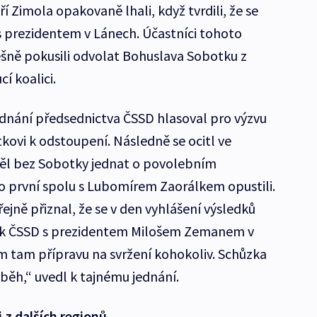
í Zimola opakovaně lhali, když tvrdili, že se
s prezidentem v Lánech. Účastníci tohoto
šně pokusili odvolat Bohuslava Sobotku z
í koalici.
dnání předsednictva ČSSD hlasoval pro výzvu
ovi k odstoupení. Následně se ocitl ve
ěl bez Sobotky jednat o povolebním
o první spolu s Lubomírem Zaorálkem opustili.
ejně přiznal, že se v den vyhlášení výsledků
ček ČSSD s prezidentem Milošem Zemanem v
 tam přípravu na svržení kohokoliv. Schůzka
ěh,“ uvedl k tajnému jednání.
 z dalších regionů