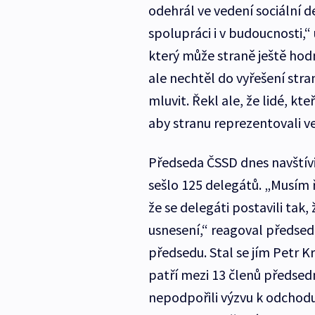
odehrál ve vedení sociální d
spolupráci i v budoucnosti,“
který může straně ještě hod
ale nechtěl do vyřešení stra
mluvit. Řekl ale, že lidé, kte
aby stranu reprezentovali ve
Předseda ČSSD dnes navštívil
sešlo 125 delegátů. „Musím ř
že se delegáti postavili tak,
usnesení,“ reagoval předseda
předsedu. Stal se jím Petr Kr
patří mezi 13 členů předsed
nepodpořili výzvu k odchodu 