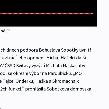
raně
ních dnech podpora Bohuslava Sobotky uvnitř
ak ztrácí jeho oponent Michal Hašek i další
OVV ČSSD Svitavy vyzývá Michala Haška, aby
hodl se okresní výbor na Pardubicku. „MO
le Tejce, Onderku, Haška a Škromacha k
kých funkcí,“ prohlásila Sobotkova domovská