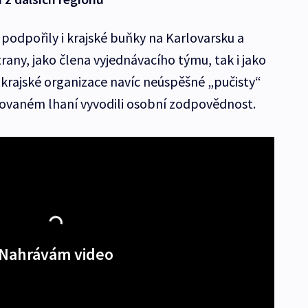
podpořily i krajské buňky na Karlovarsku a
trany, jako člena vyjednávacího týmu, tak i jako
krajské organizace navíc neúspěšné „pučisty“
kovaném lhaní vyvodili osobní zodpovědnost.
Nahrávám video