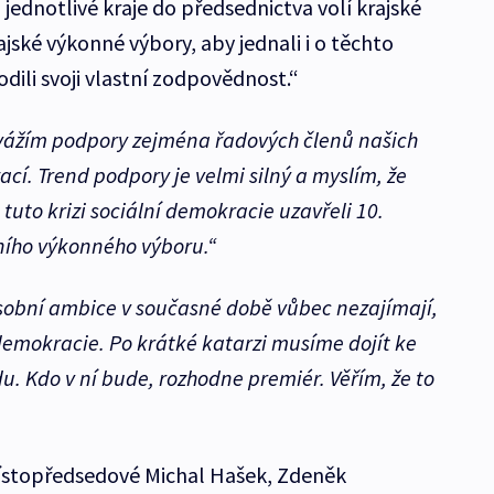
jednotlivé kraje do předsednictva volí krajské
ajské výkonné výbory, aby jednali i o těchto
odili svoji vlastní zodpovědnost.“
 vážím podpory zejména řadových členů našich
ací. Trend podpory je velmi silný a myslím, že
uto krizi sociální demokracie uzavřeli 10.
ního výkonného výboru.“
obní ambice v současné době vůbec nezajímají,
demokracie. Po krátké katarzi musíme dojít ke
du. Kdo v ní bude, rozhodne premiér. Věřím, že to
místopředsedové Michal Hašek, Zdeněk