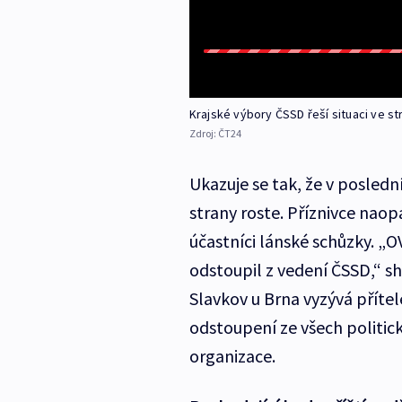
Krajské výbory ČSSD řeší situaci ve st
Zdroj:
ČT24
Ukazuje se tak, že v posled
strany roste. Příznivce naop
účastníci lánské schůzky. „
odstoupil z vedení ČSSD,“ s
Slavkov u Brna vyzývá příte
odstoupení ze všech politic
organizace.