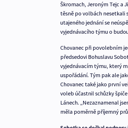
Škromach, Jeroným Tejc a Jiř
těsně po volbách nesetkali 
utajeného jednání se neúspě
vyjednávacího týmu o budouc
Chovanec při povolebním je
předsedovi Bohuslavu Sobotk
vyjednávacím týmu, který m
uspořádání. Tým pak ale jak
Chovanec také jako první veř
voleb účastnil schůzky špi
Lánech. „Nezaznamenal jsem
měla poměrně příjemný průb
Sobotka se dočkal podpory i