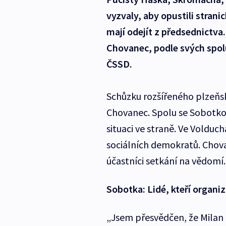
vyzvaly, aby opustili strani
mají odejít z předsednictva.
Chovanec, podle svých spol
ČSSD.
Schůzku rozšířeného plzeňs
Chovanec. Spolu se Sobotkou
situaci ve straně. Ve Volduc
sociálních demokratů. Chova
účastníci setkání na vědomí.
Sobotka: Lidé, kteří organiz
„Jsem přesvědčen, že Milan C