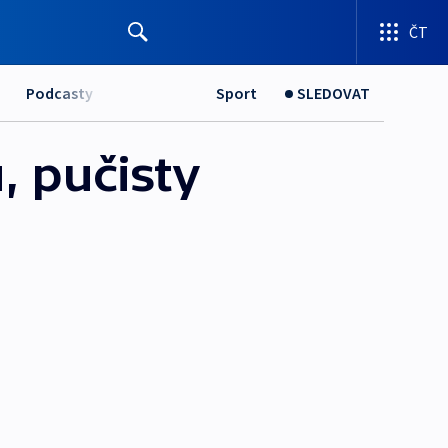
ČT
Podcasty
Sport
SLEDOVAT
, pučisty