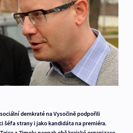
sociální demkraté na Vysočině podpořili
 šéfa strany i jako kandidáta na premiéra.
Tejce a Zimolu naopak obě krajské organizace