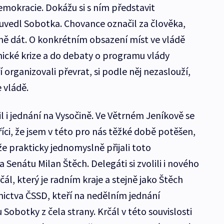
emokracie. Dokážu si s ním představit
 uvedl Sobotka. Chovance označil za člověka,
ně dát. O konkrétním obsazení míst ve vládě
nické krize a do debaty o programu vlády
ří organizovali převrat, si podle něj nezaslouží,
 vládě.
 i jednání na Vysočině. Ve Větrném Jeníkově se
íci, že jsem v této pro nás těžké době potěšen,
 že prakticky jednomyslně přijali toto
 Senátu Milan Štěch. Delegáti si zvolili i nového
čál, který je radním kraje a stejně jako Štěch
nictva ČSSD, kteří na nedělním jednání
Sobotky z čela strany. Krčál v této souvislosti