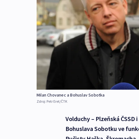
Milan Chovanec a Bohuslav Sobotka
Zdroj:
Petr Eret/ČTK
Volduchy – Plzeňská ČSSD i 
Bohuslava Sobotku ve funkci
Pučisty Haška, Škromacha, 