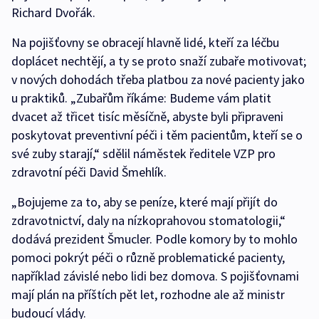
Richard Dvořák.
Na pojišťovny se obracejí hlavně lidé, kteří za léčbu
doplácet nechtějí, a ty se proto snaží zubaře motivovat;
v nových dohodách třeba platbou za nové pacienty jako
u praktiků. „Zubařům říkáme: Budeme vám platit
dvacet až třicet tisíc měsíčně, abyste byli připraveni
poskytovat preventivní péči i těm pacientům, kteří se o
své zuby starají,“ sdělil náměstek ředitele VZP pro
zdravotní péči David Šmehlík.
„Bojujeme za to, aby se peníze, které mají přijít do
zdravotnictví, daly na nízkoprahovou stomatologii,“
dodává prezident Šmucler. Podle komory by to mohlo
pomoci pokrýt péči o různě problematické pacienty,
například závislé nebo lidi bez domova. S pojišťovnami
mají plán na příštích pět let, rozhodne ale až ministr
budoucí vlády.