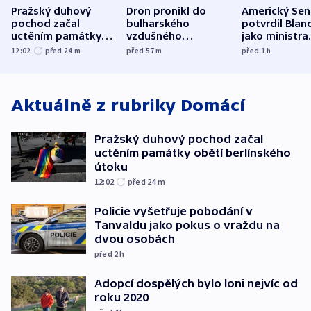
Pražský duhový
Dron pronikl do
Americký Sen
pochod začal
bulharského
potvrdil Blan
uctěním památky
vzdušného
jako ministra
obětí berlínského
prostoru,
spravedlnost
12:02
před 24
m
před 57
m
před 1
h
útoku
explodoval kilometr
od plynovodu
Aktuálně z rubriky
Domácí
Pražský duhový pochod začal
uctěním památky obětí berlínského
útoku
12:02
před 24
m
Policie vyšetřuje pobodání v
Tanvaldu jako pokus o vraždu na
dvou osobách
před 2
h
Adopcí dospělých bylo loni nejvíc od
roku 2020