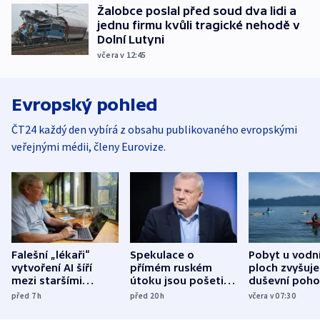
Žalobce poslal před soud dva lidi a
jednu firmu kvůli tragické nehodě v
Dolní Lutyni
včera v 12:45
Evropský pohled
ČT24 každý den vybírá z obsahu publikovaného evropskými
veřejnými médii, členy Eurovize.
Falešní „lékaři“
Spekulace o
Pobyt u vodn
vytvoření AI šíří
přímém ruském
ploch zvyšuje
mezi staršími
útoku jsou pošetilé,
duševní poho
Poláky nebezpečné
míní estonský
ukázala
před 7
h
před 20
h
včera v 07:30
zdravotní rady
bezpečnostní
mezinárodní 
expert