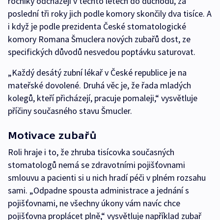
ročníky odcházejí v těchto letech do důchodu, za
poslední tři roky jich podle komory skončily dva tisíce. A
i když je podle prezidenta České stomatologické
komory Romana Šmuclera nových zubařů dost, ze
specifických důvodů nesvedou poptávku saturovat.
„Každý desátý zubní lékař v České republice je na
mateřské dovolené. Druhá věc je, že řada mladých
kolegů, kteří přicházejí, pracuje pomaleji,“ vysvětluje
příčiny současného stavu Šmucler.
Motivace zubařů
Roli hraje i to, že zhruba tisícovka současných
stomatologů nemá se zdravotními pojišťovnami
smlouvu a pacienti si u nich hradí péči v plném rozsahu
sami. „Odpadne spousta administrace a jednání s
pojišťovnami, ne všechny úkony vám navíc chce
pojišťovna proplácet plně,“ vysvětluje například zubař