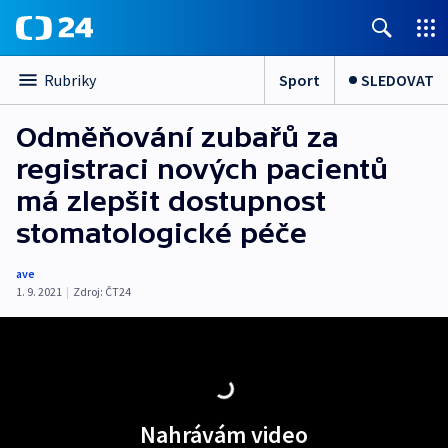
Sport
SLEDOVAT
Rubriky
Odměňování zubařů za
registraci nových pacientů
má zlepšit dostupnost
stomatologické péče
ave
1. 9. 2021
|
Zdroj:
ČT24
Nahrávám video