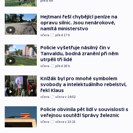
před 4
h
Hejtmani řeší chybějící peníze na
opravu silnic. Jsou nenárokové,
namítá ministerstvo
včera
před 17
h
Policie vyšetřuje násilný čin v
Tanvaldu, bodná zranění při něm
utrpěli tři lidé
včera
před 20
h
Knížák byl pro mnohé symbolem
svobody a intelektuálního rebelství,
řekl Klaus
včera
včera v 14:02
Policie obvinila pět lidí v souvislosti s
veřejnou soutěží Správy železnic
včera
včera v 13:21