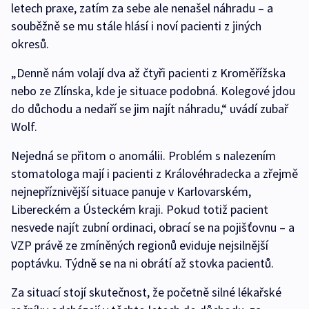
letech praxe, zatím za sebe ale nenašel náhradu – a
souběžně se mu stále hlásí i noví pacienti z jiných
okresů.
„Denně nám volají dva až čtyři pacienti z Kroměřížska
nebo ze Zlínska, kde je situace podobná. Kolegové jdou
do důchodu a nedaří se jim najít náhradu,“ uvádí zubař
Wolf.
Nejedná se přitom o anomálii. Problém s nalezením
stomatologa mají i pacienti z Královéhradecka a zřejmě
nejnepříznivější situace panuje v Karlovarském,
Libereckém a Ústeckém kraji. Pokud totiž pacient
nesvede najít zubní ordinaci, obrací se na pojišťovnu – a
VZP právě ze zmíněných regionů eviduje nejsilnější
poptávku. Týdně se na ni obrátí až stovka pacientů.
Za situací stojí skutečnost, že početně silné lékařské