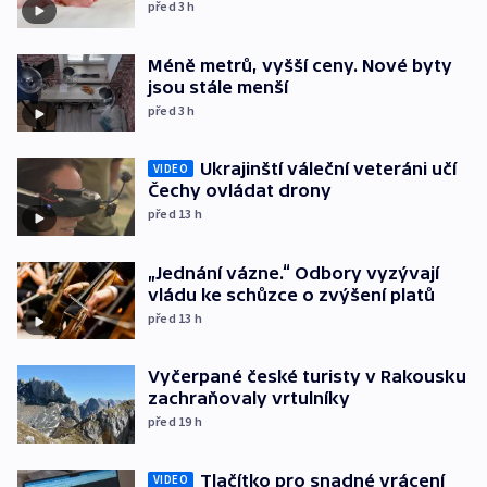
před 3
h
Méně metrů, vyšší ceny. Nové byty
jsou stále menší
před 3
h
Ukrajinští váleční veteráni učí
VIDEO
Čechy ovládat drony
před 13
h
„Jednání vázne.“ Odbory vyzývají
vládu ke schůzce o zvýšení platů
před 13
h
Vyčerpané české turisty v Rakousku
zachraňovaly vrtulníky
před 19
h
Tlačítko pro snadné vrácení
VIDEO