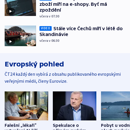
zboží míří na e-shopy. Byť má
zpoždění
včera v 07:30
Stále více Čechů míří v létě do
VIDEO
Skandinávie
včera v 06:30
Evropský pohled
ČT24 každý den vybírá z obsahu publikovaného evropskými
veřejnými médii, členy Eurovize.
Falešní „lékaři“
Spekulace o
Pobyt u vodn