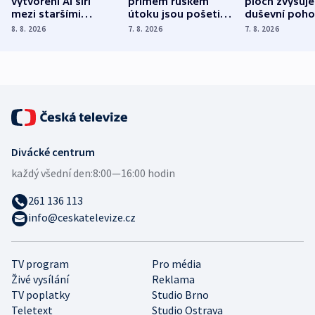
vytvoření AI šíří
přímém ruském
ploch zvyšuje
mezi staršími
útoku jsou pošetilé,
duševní poho
Poláky nebezpečné
míní estonský
ukázala
8. 8. 2026
7. 8. 2026
7. 8. 2026
zdravotní rady
bezpečnostní
mezinárodní 
expert
Divácké centrum
každý všední den:
8:00—16:00 hodin
261 136 113
info@ceskatelevize.cz
TV program
Pro média
Živé vysílání
Reklama
TV poplatky
Studio Brno
Teletext
Studio Ostrava