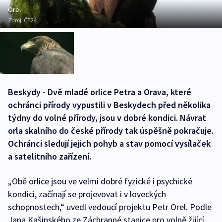
Orel
Zdroj:
ČT24
Beskydy - Dvě mladé orlice Petra a Orava, které
ochránci přírody vypustili v Beskydech před několika
týdny do volné přírody, jsou v dobré kondici. Návrat
orla skalního do české přírody tak úspěšně pokračuje.
Ochránci sledují jejich pohyb a stav pomocí vysílaček
a satelitního zařízení.
„Obě orlice jsou ve velmi dobré fyzické i psychické
kondici, začínají se projevovat i v loveckých
schopnostech,“ uvedl vedoucí projektu Petr Orel. Podle
Jana Kašinského ze Záchranné stanice pro volně žijící