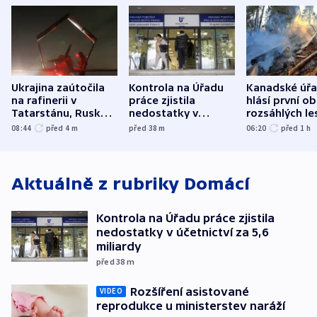
Ukrajina zaútočila
Kontrola na Úřadu
Kanadské úř
na rafinerii v
práce zjistila
hlásí první o
Tatarstánu, Rusko
nedostatky v
rozsáhlých le
udeřilo na Sumy a
účetnictví za 5,6
požárů
08:44
před 4
m
před 38
m
06:20
před 1
h
Oděsu
miliardy
Aktuálně z rubriky
Domácí
Kontrola na Úřadu práce zjistila
nedostatky v účetnictví za 5,6
miliardy
před 38
m
Rozšíření asistované
VIDEO
reprodukce u ministerstev naráží