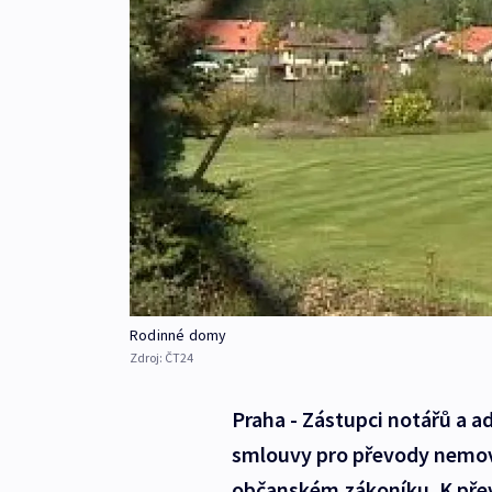
Rodinné domy
Zdroj:
ČT24
Praha - Zástupci notářů a a
smlouvy pro převody nemovito
občanském zákoníku. K pře