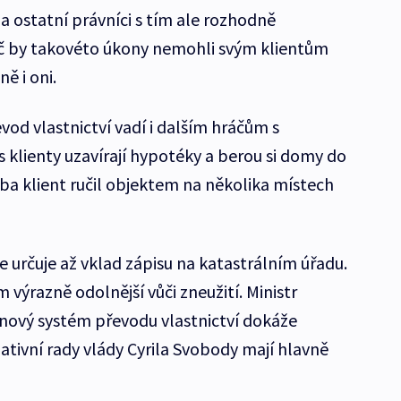
 a ostatní právníci s tím ale rozhodně
oč by takovéto úkony nemohli svým klientům
ě i oni.
od vlastnictví vadí i dalším hráčům s
 klienty uzavírají hypotéky a berou si domy do
řeba klient ručil objektem na několika místech
 určuje až vklad zápisu na katastrálním úřadu.
 výrazně odolnější vůči zneužití. Ministr
e nový systém převodu vlastnictví dokáže
lativní rady vlády Cyrila Svobody mají hlavně