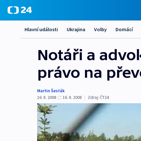
Hlavní události
Ukrajina
Volby
Domácí
Notáři a advok
právo na přev
Martin Šesták
16. 8. 2008
16. 8. 2008
|
Zdroj:
ČT24