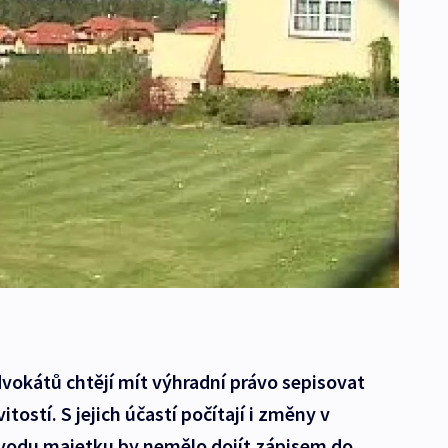
dvokátů chtějí mít výhradní právo sepisovat
stí. S jejich účastí počítají i změny v
vodu majetku by nemělo dojít zápisem do