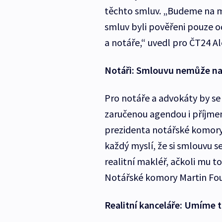
těchto smluv. „Budeme na mi
smluv byli pověřeni pouze 
a notáře,“ uvedl pro ČT24 A
Notáři: Smlouvu nemůže na
Pro notáře a advokáty by se
zaručenou agendou i příjme
prezidenta notářské komory 
každý myslí, že si smlouvu s
realitní makléř, ačkoli mu t
Notářské komory Martin Fou
Realitní kanceláře: Umíme t