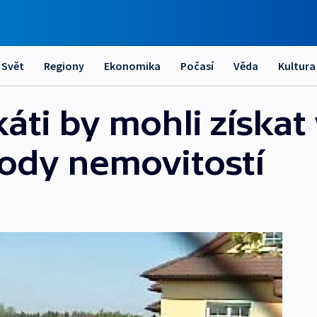
Svět
Regiony
Ekonomika
Počasí
Věda
Kultura
áti by mohli získat
ody nemovitostí