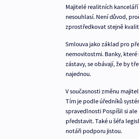
Majitelé realitních kanceláří
nesouhlasí. Není důvod, pr
zprostředkovat stejně kvalitn
Smlouva jako základ pro přev
nemovitostmi. Banky, které s
zástavy, se obávají, že by t
najednou.
V současnosti změnu majitele
Tím je podle úředníků systém
spravedlnosti Pospíšil si al
představit. Také u šéfa legis
notáři podporu jistou.