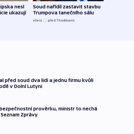
Lipska nesl
Soud nařídil zastavit stavbu
Žido
icie ukazují
Trumpova tanečního sálu
břehu
kriti
včera
před 7
hodinami
před 7
l před soud dva lidi a jednu firmu kvůli
odě v Dolní Lutyni
l bezpečnostní prověrku, ministr to nechá
ší Seznam Zprávy