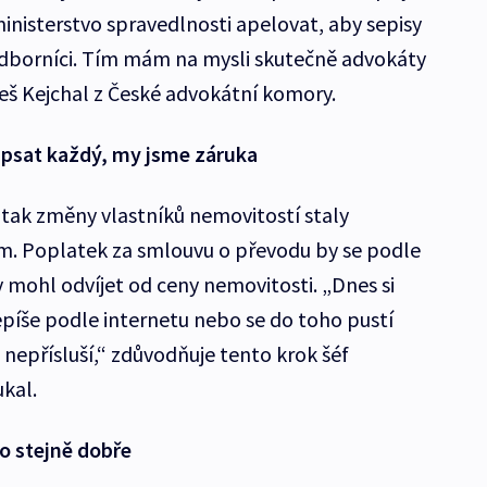
nisterstvo spravedlnosti apelovat, aby sepisy
odborníci. Tím mám na mysli skutečně advokáty
leš Kejchal z České advokátní komory.
psat každý, my jsme záruka
 tak změny vlastníků nemovitostí staly
m. Poplatek za smlouvu o převodu by se podle
mohl odvíjet od ceny nemovitosti. „Dnes si
epíše podle internetu nebo se do toho pustí
o nepřísluší,“ zdůvodňuje tento krok šéf
kal.
o stejně dobře