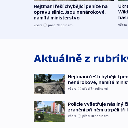
Ukra
Hejtmani řeší chybějící peníze na
Wild
opravu silnic. Jsou nenárokové,
hasi
namítá ministerstvo
včera
včera
před 7
hodinami
Aktuálně z rubri
Hejtmani řeší chybějící pen
nenárokové, namítá minis
včera
před 7
hodinami
Policie vyšetřuje násilný 
zranění při něm utrpěli tři 
včera
před 10
hodinami