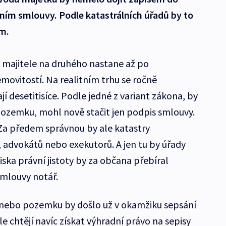
ním smlouvy. Podle katastrálních úřadů by to
m.
o majitele na druhého nastane až po
movitostí. Na realitním trhu se ročně
í desetitisíce. Podle jedné z variant zákona, by
ozemku, mohl nově stačit jen podpis smlouvy.
 Za předem správnou by ale katastry
, advokátů nebo exekutorů. A jen tu by úřady
iska právní jistoty by za občana přebíral
mlouvy notář.
 nebo pozemku by došlo už v okamžiku sepsání
le chtějí navíc získat výhradní právo na sepisy