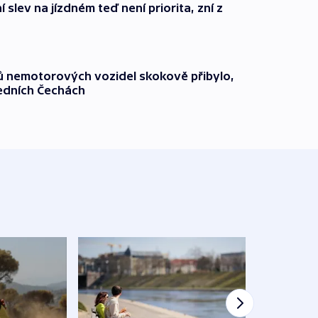
 slev na jízdném teď není priorita, zní z
čů nemotorových vozidel skokově přibylo,
ředních Čechách