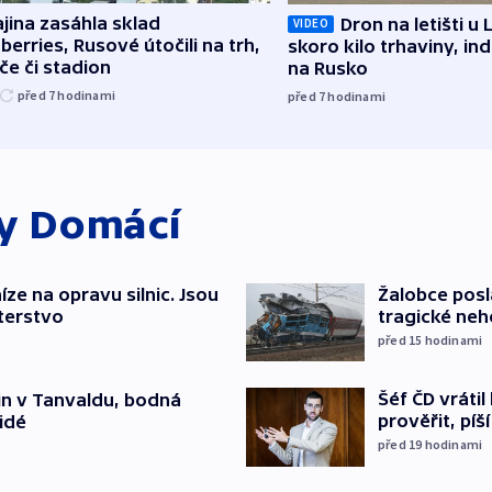
jina zasáhla sklad
Dron na letišti u 
VIDEO
berries, Rusové útočili na trh,
skoro kilo trhaviny, ind
če či stadion
na Rusko
před 7
hodinami
před 7
hodinami
ky
Domácí
íze na opravu silnic. Jsou
Žalobce posla
terstvo
tragické neh
před 15
hodinami
Šéf ČD vráti
čin v Tanvaldu, bodná
prověřit, pí
lidé
před 19
hodinami