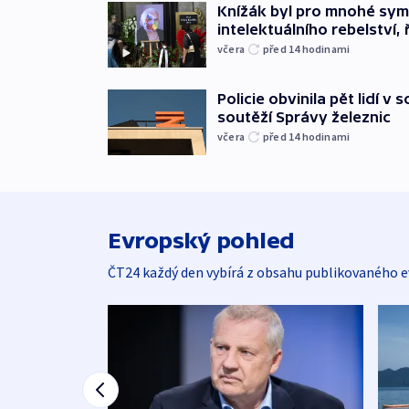
Knížák byl pro mnohé sy
intelektuálního rebelství, 
včera
před 14
hodinami
Policie obvinila pět lidí v 
soutěží Správy železnic
včera
před 14
hodinami
Evropský pohled
ČT24 každý den vybírá z obsahu publikovaného e