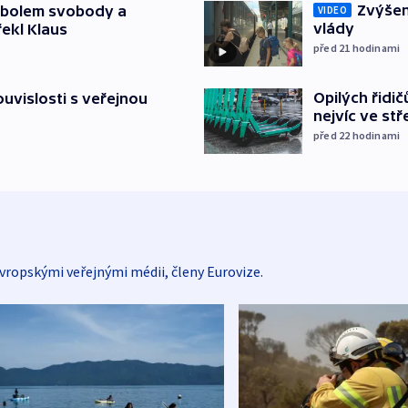
Zvýšení
mbolem svobody a
VIDEO
vlády
řekl Klaus
před 21
hodinami
Opilých řidi
souvislosti s veřejnou
nejvíc ve st
před 22
hodinami
vropskými veřejnými médii, členy Eurovize.