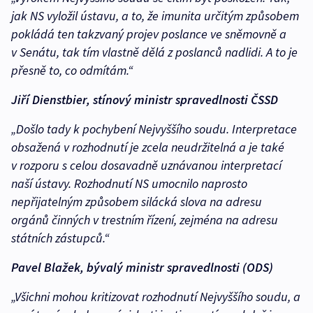
jak NS vyložil ústavu, a to, že imunita určitým způsobem
pokládá ten takzvaný projev poslance ve sněmovně a
v Senátu, tak tím vlastně dělá z poslanců nadlidi. A to je
přesně to, co odmítám.“
Jiří Dienstbier, stínový ministr spravedlnosti ČSSD
„Došlo tady k pochybení Nejvyššího soudu. Interpretace
obsažená v rozhodnutí je zcela neudržitelná a je také
v rozporu s celou dosavadně uznávanou interpretací
naší ústavy. Rozhodnutí NS umocnilo naprosto
nepřijatelným způsobem silácká slova na adresu
orgánů činných v trestním řízení, zejména na adresu
státních zástupců.“
Pavel Blažek, bývalý ministr spravedlnosti (ODS)
„Všichni mohou kritizovat rozhodnutí Nejvyššího soudu, a