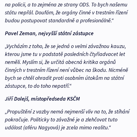
na policii, a to zejména ze strany ODS. To bych našemu
státu nepřál. Doufám, že orgány činné v trestním řízení
budou postupovat standardně a profesionálně.“
Pavel Zeman, nejvyšší státní zástupce
„Vycházím z toho, že se jedná o velmi závažnou kauzu,
kterou jsme tu v podstatě posledních čtyřiadvacet let
neměli. Myslím si, že určitá obecná kritika orgánů
činných v trestním řízení není vůbec na škodu. Nicméně
bych se chtěl ohradit proti osobním útokům na státní
zástupce, to do toho nepatří.“
Jiří Dolejš, místopředseda KSČM
„Propuštění z vazby nemá nejmenší vliv na to, že stíhání
pokračuje. Politicky to závažné je a zlehčovat tuto
událost (aféru Nagyová) je zcela mimo realitu.“