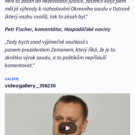
není to zásah do nezávislosti justice, zatímco když jsem
měl já výhrady k rozhodování Okresního soudu v Ostravě
(který vazbu uvalil), tak to zásah byl.“
Petr Fischer, komentátor, Hospodářské noviny
„Tady bych snad výjimečně souhlasil s
panem prezidentem Zemanem, který říká, že je to
zkrátka výrok soudu, a to politikům nepřísluší
komentovat.“
GALERIE
videogallery_356230