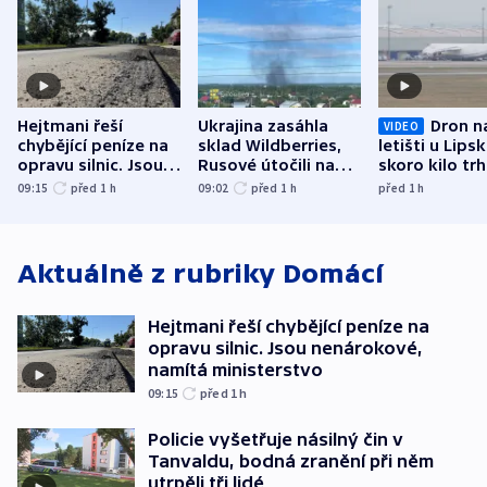
Hejtmani řeší
Ukrajina zasáhla
Dron n
VIDEO
chybějící peníze na
sklad Wildberries,
letišti u Lips
opravu silnic. Jsou
Rusové útočili na
skoro kilo trh
nenárokové, namítá
trh, hasiče či
indicie ukazuj
09:15
před 1
h
09:02
před 1
h
před 1
h
ministerstvo
stadion
Rusko
Aktuálně z rubriky
Domácí
Hejtmani řeší chybějící peníze na
opravu silnic. Jsou nenárokové,
namítá ministerstvo
09:15
před 1
h
Policie vyšetřuje násilný čin v
Tanvaldu, bodná zranění při něm
utrpěli tři lidé