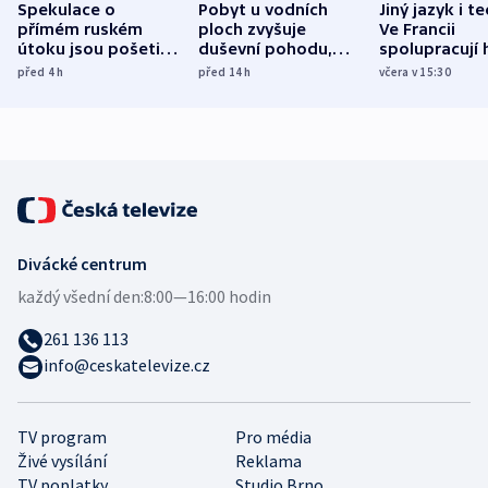
Spekulace o
Pobyt u vodních
Jiný jazyk i t
přímém ruském
ploch zvyšuje
Ve Francii
útoku jsou pošetilé,
duševní pohodu,
spolupracují h
míní estonský
ukázala
různých zemí
před 4
h
před 14
h
včera v 15:30
bezpečnostní
mezinárodní studie
expert
Divácké centrum
každý všední den:
8:00—16:00 hodin
261 136 113
info@ceskatelevize.cz
TV program
Pro média
Živé vysílání
Reklama
TV poplatky
Studio Brno