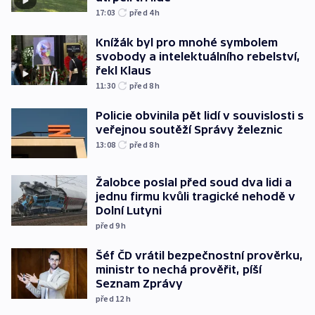
17:03
před 4
h
Knížák byl pro mnohé symbolem
svobody a intelektuálního rebelství,
řekl Klaus
11:30
před 8
h
Policie obvinila pět lidí v souvislosti s
veřejnou soutěží Správy železnic
13:08
před 8
h
Žalobce poslal před soud dva lidi a
jednu firmu kvůli tragické nehodě v
Dolní Lutyni
před 9
h
Šéf ČD vrátil bezpečnostní prověrku,
ministr to nechá prověřit, píší
Seznam Zprávy
před 12
h