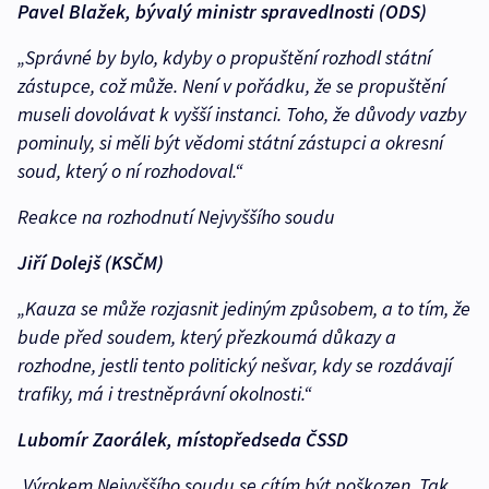
Pavel Blažek, bývalý ministr spravedlnosti (ODS)
„Správné by bylo, kdyby o propuštění rozhodl státní
zástupce, což může. Není v pořádku, že se propuštění
museli dovolávat k vyšší instanci. Toho, že důvody vazby
pominuly, si měli být vědomi státní zástupci a okresní
soud, který o ní rozhodoval.“
Reakce na rozhodnutí Nejvyššího soudu
Jiří Dolejš (KSČM)
„Kauza se může rozjasnit jediným způsobem, a to tím, že
bude před soudem, který přezkoumá důkazy a
rozhodne, jestli tento politický nešvar, kdy se rozdávají
trafiky, má i trestněprávní okolnosti.“
Lubomír Zaorálek, místopředseda ČSSD
„Výrokem Nejvyššího soudu se cítím být poškozen. Tak,