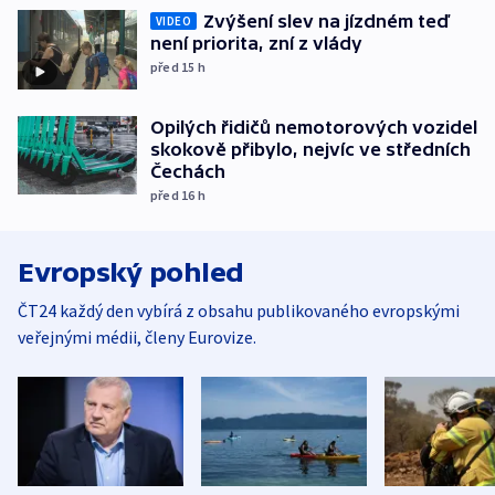
Zvýšení slev na jízdném teď
VIDEO
není priorita, zní z vlády
před 15
h
Opilých řidičů nemotorových vozidel
skokově přibylo, nejvíc ve středních
Čechách
před 16
h
Evropský pohled
ČT24 každý den vybírá z obsahu publikovaného evropskými
veřejnými médii, členy Eurovize.