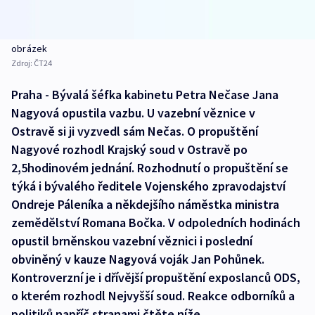
obrázek
Zdroj:
ČT24
Praha - Bývalá šéfka kabinetu Petra Nečase Jana
Nagyová opustila vazbu. U vazební věznice v
Ostravě si ji vyzvedl sám Nečas. O propuštění
Nagyové rozhodl Krajský soud v Ostravě po
2,5hodinovém jednání. Rozhodnutí o propuštění se
týká i bývalého ředitele Vojenského zpravodajství
Ondreje Páleníka a někdejšího náměstka ministra
zemědělství Romana Bočka. V odpoledních hodinách
opustil brněnskou vazební věznici i poslední
obviněný v kauze Nagyová voják Jan Pohůnek.
Kontroverzní je i dřívější propuštění exposlanců ODS,
o kterém rozhodl Nejvyšší soud. Reakce odborníků a
politiků napříč stranami čtěte níže.