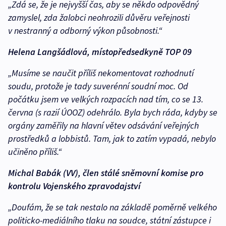
„Zdá se, že je nejvyšší čas, aby se někdo odpovědný
zamyslel, zda žalobci neohrozili důvěru veřejnosti
v nestranný a odborný výkon působnosti.“
Helena Langšádlová, místopředsedkyně TOP 09
„Musíme se naučit příliš nekomentovat rozhodnutí
soudu, protože je tady suverénní soudní moc. Od
počátku jsem ve velkých rozpacích nad tím, co se 13.
června (s razií ÚOOZ) odehrálo. Byla bych ráda, kdyby se
orgány zaměřily na hlavní větev odsávání veřejných
prostředků a lobbistů. Tam, jak to zatím vypadá, nebylo
učiněno příliš.“
Michal Babák (VV), člen stálé sněmovní komise pro
kontrolu Vojenského zpravodajství
„Doufám, že se tak nestalo na základě poměrně velkého
politicko-mediálního tlaku na soudce, státní zástupce i