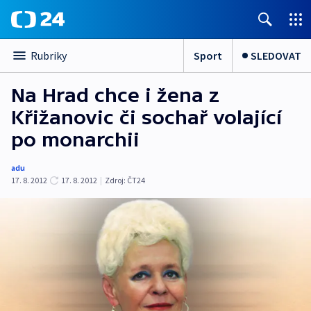
Sport
SLEDOVAT
Rubriky
Na Hrad chce i žena z
Křižanovic či sochař volající
po monarchii
adu
17. 8. 2012
17. 8. 2012
|
Zdroj:
ČT24