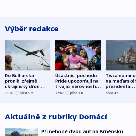
Výběr redakce
Do Bulharska
Účastníci pochodu
Tisza nomino
pronikl zřejmě
Pride upozorňují na
na maďarské
ukrajinský dron,
trvající nerovnosti i
prezidenta
explodoval kilometr
společenskou
bývalého šéf
13:05
před 5
m
12:02
před 1
h
před 4
h
od plynovodu
atmosféru
nejvyššího s
Aktuálně z rubriky
Domácí
Při nehodě dvou aut na Brněnsku