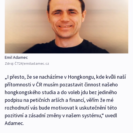
Emil Adamec
Zdroj:
ČT24/emiladamec.cz
„I přesto, že se nacházíme v Hongkongu, kde kvůli naší
přítomnosti v ČR musím pozastavit činnost našeho
hongkongského studia a do voleb jdu bez jediného
podpisu na petičních arších a financí, věřím že mé
rozhodnutí vás bude motivovat k uskutečnění této
pozitivní a zásadní změny v našem systému,“ uvedl
Adamec.