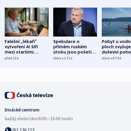
Falešní „lékaři“
Spekulace o
Pobyt u vodn
vytvoření AI šíří
přímém ruském
ploch zvyšuje
mezi staršími
útoku jsou pošetilé,
duševní poho
Poláky nebezpečné
míní estonský
ukázala
před 12
h
včera v 17:11
včera v 07:30
zdravotní rady
bezpečnostní
mezinárodní 
expert
Divácké centrum
každý všední den:
8:00—16:00 hodin
261 136 113