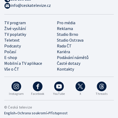
info@ceskatelevize.cz
TV program
Pro média
Živé vysílání
Reklama
TV poplatky
Studio Brno
Teletext
Studio Ostrava
Podcasty
Rada ČT
Počasí
Kariéra
E-shop
Podávání námětů
Mobilní a TV aplikace
Časté dotazy
Vše o ČT
Kontakty
Instagram
Facebook
YouTube
X
Threads
© Česká televize
•
•
English
Ochrana soukromí
Přístupnost