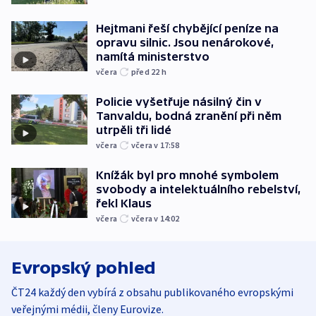
Hejtmani řeší chybějící peníze na
opravu silnic. Jsou nenárokové,
namítá ministerstvo
včera
před 22
h
Policie vyšetřuje násilný čin v
Tanvaldu, bodná zranění při něm
utrpěli tři lidé
včera
včera v 17:58
Knížák byl pro mnohé symbolem
svobody a intelektuálního rebelství,
řekl Klaus
včera
včera v 14:02
Evropský pohled
ČT24 každý den vybírá z obsahu publikovaného evropskými
veřejnými médii, členy Eurovize.