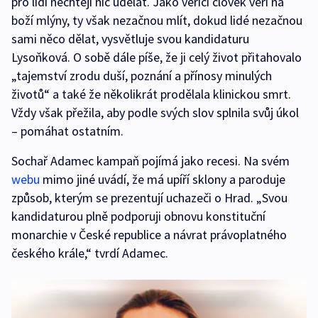
pro lidi nechtějí nic udělat. Jako věřící člověk věří na
boží mlýny, ty však nezačnou mlít, dokud lidé nezačnou
sami něco dělat, vysvětluje svou kandidaturu
Lysoňková. O sobě dále píše, že ji celý život přitahovalo
„tajemství zrodu duší, poznání a přínosy minulých
životů“ a také že několikrát prodělala klinickou smrt.
Vždy však přežila, aby podle svých slov splnila svůj úkol
– pomáhat ostatním.
Sochař Adamec kampaň pojímá jako recesi. Na svém
webu
mimo jiné uvádí, že má upíří sklony a paroduje
způsob, kterým se prezentují uchazeči o Hrad. „Svou
kandidaturou plně podporuji obnovu konstituční
monarchie v České republice a návrat právoplatného
českého krále,“ tvrdí Adamec.