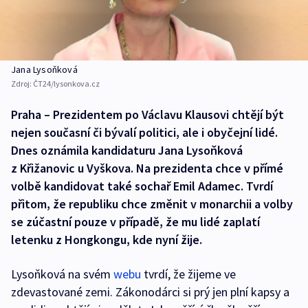
Jana Lysoňková
Zdroj:
ČT24/lysonkova.cz
Praha – Prezidentem po Václavu Klausovi chtějí být
nejen současní či bývalí politici, ale i obyčejní lidé.
Dnes oznámila kandidaturu Jana Lysoňková
z Křižanovic u Vyškova. Na prezidenta chce v přímé
volbě kandidovat také sochař Emil Adamec. Tvrdí
přitom, že republiku chce změnit v monarchii a volby
se zúčastní pouze v případě, že mu lidé zaplatí
letenku z Hongkongu, kde nyní žije.
Lysoňková na svém
webu
tvrdí, že žijeme ve
zdevastované zemi. Zákonodárci si prý jen plní kapsy a