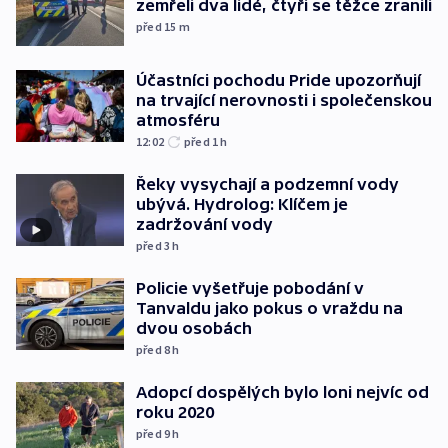
zemřeli dva lidé, čtyři se těžce zranili
před 15
m
Účastníci pochodu Pride upozorňují
na trvající nerovnosti i společenskou
atmosféru
12:02
před 1
h
Řeky vysychají a podzemní vody
ubývá. Hydrolog: Klíčem je
zadržování vody
před 3
h
Policie vyšetřuje pobodání v
Tanvaldu jako pokus o vraždu na
dvou osobách
před 8
h
Adopcí dospělých bylo loni nejvíc od
roku 2020
před 9
h