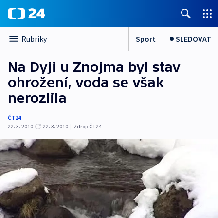
Sport
SLEDOVAT
Rubriky
Na Dyji u Znojma byl stav
ohrožení, voda se však
nerozlila
ČT24
22. 3. 2010
22. 3. 2010
|
Zdroj:
ČT24