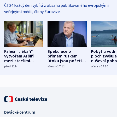
ČT24 každý den vybírá z obsahu publikovaného evropskými
veřejnými médii, členy Eurovize.
Falešní „lékaři“
Spekulace o
Pobyt u vodn
vytvoření AI šíří
přímém ruském
ploch zvyšuje
mezi staršími
útoku jsou pošetilé,
duševní poho
Poláky nebezpečné
míní estonský
ukázala
před 12
h
včera v 17:11
včera v 07:30
zdravotní rady
bezpečnostní
mezinárodní 
expert
Divácké centrum