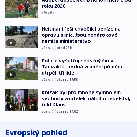
roku 2020
před 9
h
Hejtmani řeší chybějící peníze na
opravu silnic. Jsou nenárokové,
namítá ministerstvo
včera
před 22
h
Policie vyšetřuje násilný čin v
Tanvaldu, bodná zranění při něm
utrpěli tři lidé
včera
včera v 17:58
Knížák byl pro mnohé symbolem
svobody a intelektuálního rebelství,
řekl Klaus
včera
včera v 14:02
Evropský pohled