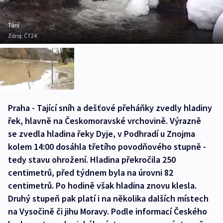
Tání
Zdroj:
ČT24
Praha - Tající sníh a dešťové přeháňky zvedly hladiny
řek, hlavně na Českomoravské vrchovině. Výrazně
se zvedla hladina řeky Dyje, v Podhradí u Znojma
kolem 14:00 dosáhla třetího povodňového stupně -
tedy stavu ohrožení. Hladina překročila 250
centimetrů, před týdnem byla na úrovni 82
centimetrů. Po hodině však hladina znovu klesla.
Druhý stupeň pak platí i na několika dalších místech
na Vysočině či jihu Moravy. Podle informací Českého