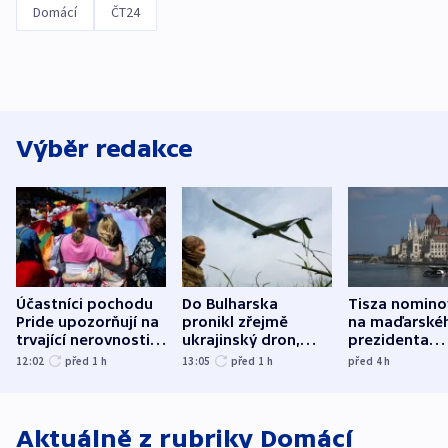
Domácí
ČT24
Výběr redakce
Účastníci pochodu
Do Bulharska
Tisza nomino
Pride upozorňují na
pronikl zřejmě
na maďarské
trvající nerovnosti i
ukrajinský dron,
prezidenta
společenskou
explodoval kilometr
bývalého šéf
12:02
před 1
h
13:05
před 1
h
před 4
h
atmosféru
od plynovodu
nejvyššího s
Aktuálně z rubriky
Domácí