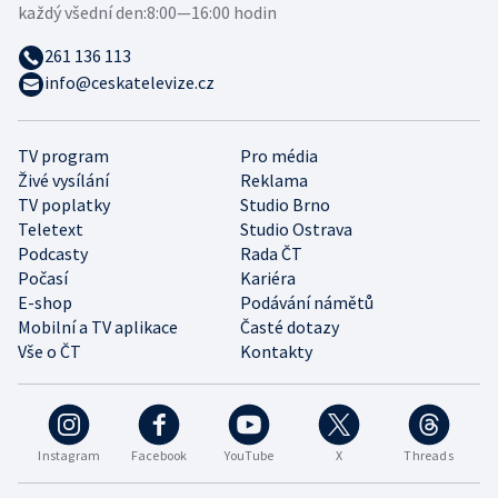
každý všední den:
8:00—16:00 hodin
261 136 113
info@ceskatelevize.cz
TV program
Pro média
Živé vysílání
Reklama
TV poplatky
Studio Brno
Teletext
Studio Ostrava
Podcasty
Rada ČT
Počasí
Kariéra
E-shop
Podávání námětů
Mobilní a TV aplikace
Časté dotazy
Vše o ČT
Kontakty
Instagram
Facebook
YouTube
X
Threads