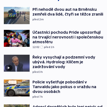
Při nehodě dvou aut na Brněnsku
zemřeli dva lidé, čtyři se těžce zranili
před 2
m
Účastníci pochodu Pride upozorňují
na trvající nerovnosti i společenskou
atmosféru
12:02
před 1
h
Řeky vysychají a podzemní vody
ubývá. Hydrolog: Klíčem je
zadržování vody
před 3
h
Policie vyšetřuje pobodání v
Tanvaldu jako pokus o vraždu na
dvou osobách
před 7
h
Adopcí dospělých bylo loni nejvíc od