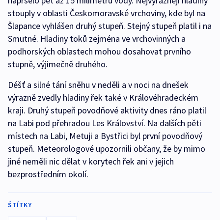
napršelo pět až 15 milimetrů vody. Nejvýrazněji hladiny
stouply v oblasti Českomoravské vrchoviny, kde byl na
Šlapance vyhlášen druhý stupeň. Stejný stupeň platil i na
Smutné. Hladiny toků zejména ve vrchovinných a
podhorských oblastech mohou dosahovat prvního
stupně, výjimečně druhého.
Déšť a silné tání sněhu v neděli a v noci na dnešek
výrazně zvedly hladiny řek také v Královéhradeckém
kraji. Druhý stupeň povodňové aktivity dnes ráno platil
na Labi pod přehradou Les Království. Na dalších pěti
místech na Labi, Metuji a Bystřici byl první povodňový
stupeň. Meteorologové upozornili občany, že by mimo
jiné neměli nic dělat v korytech řek ani v jejich
bezprostředním okolí.
ŠTÍTKY