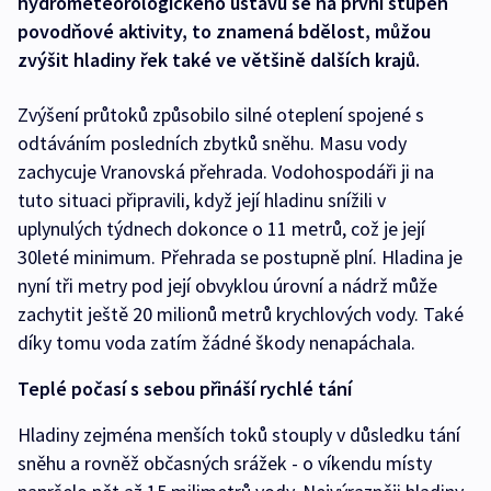
hydrometeorologického ústavu se na první stupeň
povodňové aktivity, to znamená bdělost, můžou
zvýšit hladiny řek také ve většině dalších krajů.
Zvýšení průtoků způsobilo silné oteplení spojené s
odtáváním posledních zbytků sněhu. Masu vody
zachycuje Vranovská přehrada. Vodohospodáři ji na
tuto situaci připravili, když její hladinu snížili v
uplynulých týdnech dokonce o 11 metrů, což je její
30leté minimum. Přehrada se postupně plní. Hladina je
nyní tři metry pod její obvyklou úrovní a nádrž může
zachytit ještě 20 milionů metrů krychlových vody. Také
díky tomu voda zatím žádné škody nenapáchala.
Teplé počasí s sebou přináší rychlé tání
Hladiny zejména menších toků stouply v důsledku tání
sněhu a rovněž občasných srážek - o víkendu místy