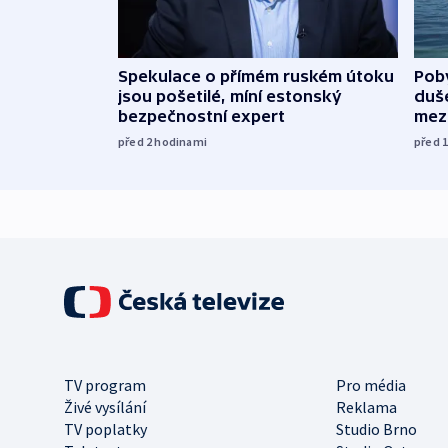
Spekulace o přímém ruském útoku
Poby
jsou pošetilé, míní estonský
duš
bezpečnostní expert
mez
před 2
hodinami
před 
TV program
Pro média
Živé vysílání
Reklama
TV poplatky
Studio Brno