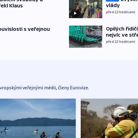
vlády
řekl Klaus
před 12
hodinami
Opilých řidi
souvislosti s veřejnou
nejvíc ve st
před 13
hodinami
vropskými veřejnými médii, členy Eurovize.