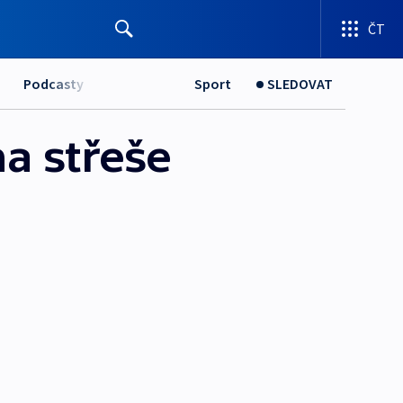
ČT
Podcasty
Sport
SLEDOVAT
a střeše