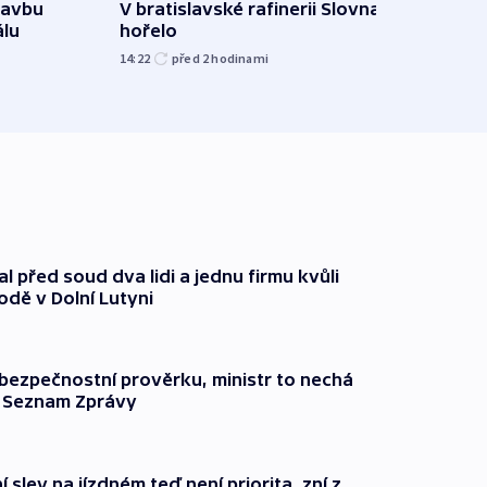
tavbu
V bratislavské rafinerii Slovnaft
Ukra
álu
hořelo
Wildb
Char
14:22
před 2
hodinami
09:02
l před soud dva lidi a jednu firmu kvůli
odě v Dolní Lutyni
l bezpečnostní prověrku, ministr to nechá
ší Seznam Zprávy
 slev na jízdném teď není priorita, zní z