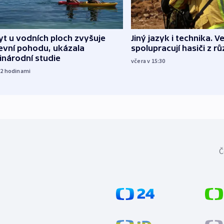
Jiný jazyk i technika. Ve
t u vodních ploch zvyšuje
spolupracují hasiči z r
evní pohodu, ukázala
inárodní studie
včera v 15:30
12
hodinami
Č