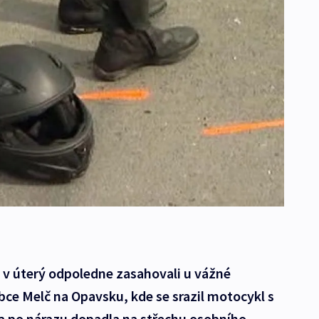
 v úterý odpoledne zasahovali u vážné
bce Melč na Opavsku, kde se srazil motocykl s
 po nárazu dopadla na střechu osobního