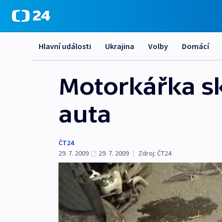
Hlavní události
Ukrajina
Volby
Domácí
Motorkářka sk
auta
ČT24
29. 7. 2009
29. 7. 2009
|
Zdroj:
ČT24