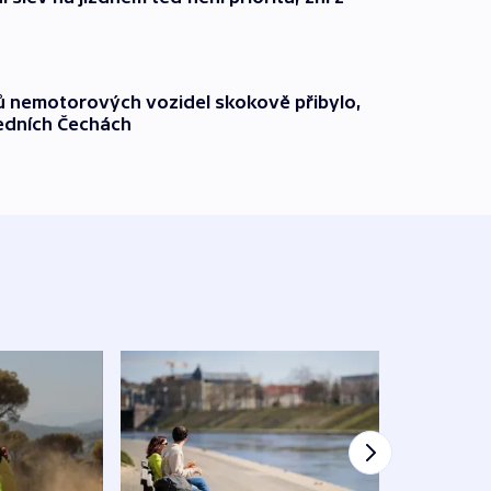
čů nemotorových vozidel skokově přibylo,
ředních Čechách