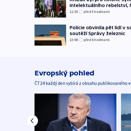
intelektuálního rebelství, 
11:30
před 5
hodinami
Policie obvinila pět lidí v 
soutěží Správy železnic
13:08
před 6
hodinami
Evropský pohled
ČT24 každý den vybírá z obsahu publikovaného e