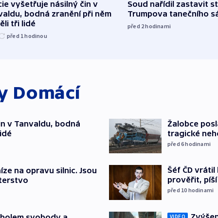
cie vyšetřuje násilný čin v
Soud nařídil zastavit s
aldu, bodná zranění při něm
Trumpova tanečního s
li tři lidé
před 2
hodinami
před 1
hodinou
ky
Domácí
čin v Tanvaldu, bodná
Žalobce posla
lidé
tragické neh
před 6
hodinami
Šéf ČD vráti
íze na opravu silnic. Jsou
prověřit, pí
terstvo
před 10
hodinami
Zvýšení
mbolem svobody a
VIDEO