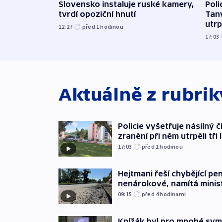
Slovensko instaluje ruské kamery,
Poli
tvrdí opoziční hnutí
Tanv
utrpě
12:27
před 1
hodinou
17:03
Aktuálně z rubri
Policie vyšetřuje násilný 
zranění při něm utrpěli tři 
17:03
před 1
hodinou
Hejtmani řeší chybějící pen
nenárokové, namítá minis
09:15
před 4
hodinami
Knížák byl pro mnohé sy