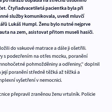
žet. Čtyřiadvacetiletá pacientka byla při
nné služby komunikovala, uvedl mluvčí
ářů Lukáš Humpl. Ženu bylo nutné nejprve
 auta na zem, asistovat přitom museli hasiči.
žili do vakuové matrace a dále ji ošetřili.
vy s podezřením na otřes mozku, poranění
 mnohočetné pohmožděniny a odřeniny,“ doplnil
její poranění středně těžká až těžká a
omplexní vyšetření v nemocnici.
ice přepravil zraněnou ženu vrtulník. Policie