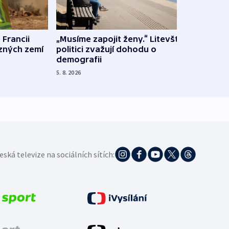
 Francii
„Musíme zapojit ženy.“ Litevští
Na Uk
ůzných zemí
politici zvažují dohodu o
občan
demografii
na s
5. 8. 2026
5. 8. 20
eská televize na sociálních sítích: