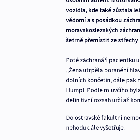
vozidla, kde také zůstala le
vědomí a s posádkou záchra
moravskoslezských záchran
šetrně přemístit ze střechy
Poté záchranáři pacientku ulo
„Žena utrpěla poranění hla
dolních končetin, dále pak
Humpl. Podle mluvčího byla 
definitivní rozsah určí až k
Do ostravské fakultní nemocn
nehodu dále vyšetřuje.