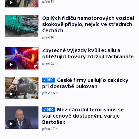
před 5
h
Opilých řidičů nemotorových vozidel
skokově přibylo, nejvíc ve středních
Čechách
před 6
h
Zbytečné výjezdy kvůli eCallu a
obtěžující hovory zdržují záchranáře
před 15
h
České firmy usilují o zakázky
VIDEO
při dostavbě Dukovan
před 16
h
Mezinárodní terorismus se
VIDEO
stal cenově dostupným, varuje
Bartošek
před 17
h