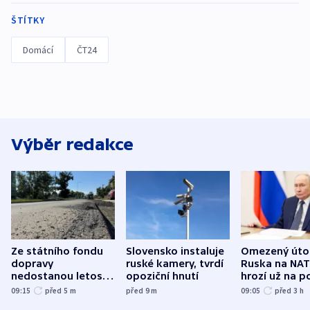
ŠTÍTKY
Domácí
ČT24
Výběr redakce
Ze státního fondu
Slovensko instaluje
Omezený úto
dopravy
ruské kamery, tvrdí
Ruska na NA
nedostanou letos
opoziční hnutí
hrozí už na p
kraje na silnice ani
varují tajné s
09:15
před 5
m
před 9
m
09:05
před 3
h
korunu, řekl Půta
USA