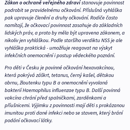
Zákon o ochraně veřejného zdraví
stanovuje povinnost
podrobit se pravidelnému očkování. Příslušná vyhláška
pak upravuje členění a druhy očkování. Rodiče často
namítají, že očkovací povinnost zasahuje do základních
lidských práv, a proto by měla být upravena zákonem, a
nikoliv jen vyhláškou. Podle staršího verdiktu NSS je ale
vyhláška praktická - umožňuje reagovat na výskyt
infekčních onemocnění i postup vědeckého poznání.
Pro děti v Česku je povinné očkování hexavakcínou,
která pokrývá záškrt, tetanus, černý kašel, dětskou
obrnu, žloutenku typu B a onemocnění vyvolaná
bakterií Haemophilus influenzae typu B. Další povinná
vakcína chrání před spalničkami, zarděnkami a
příušnicemi. Výjimku z povinnosti mají děti s prokázanou
imunitou proti dané infekci nebo se stavem, který brání
podání očkovací látky.