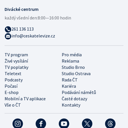
Divácké centrum
každý všední den:
8:00—16:00 hodin
261 136 113
info@ceskatelevize.cz
TV program
Pro média
Živé vysílání
Reklama
TV poplatky
Studio Brno
Teletext
Studio Ostrava
Podcasty
Rada ČT
Počasí
Kariéra
E-shop
Podávání námětů
Mobilní a TV aplikace
Časté dotazy
Vše o ČT
Kontakty