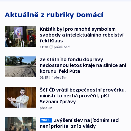
Aktuálně z rubriky
Domácí
Knížák byl pro mnohé symbolem
svobody a intelektuálního rebelství,
řekl Klaus
11:30
právě teď
Ze státního fondu dopravy
nedostanou letos kraje na silnice ani
korunu, řekl Půta
09:15
před 5
m
Šéf ČD vrátil bezpečnostní prověrku,
ministr to nechá prověřit, píší
Seznam Zprávy
před 3
h
Zvýšení slev na jízdném teď
VIDEO
není priorita, zní z vlády