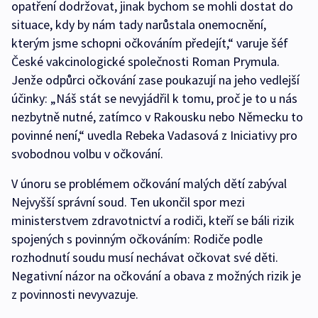
opatření dodržovat, jinak bychom se mohli dostat do
situace, kdy by nám tady narůstala onemocnění,
kterým jsme schopni očkováním předejít,“ varuje šéf
České vakcinologické společnosti Roman Prymula.
Jenže odpůrci očkování zase poukazují na jeho vedlejší
účinky: „Náš stát se nevyjádřil k tomu, proč je to u nás
nezbytně nutné, zatímco v Rakousku nebo Německu to
povinné není,“ uvedla Rebeka Vadasová z Iniciativy pro
svobodnou volbu v očkování.
V únoru se problémem očkování malých dětí zabýval
Nejvyšší správní soud. Ten ukončil spor mezi
ministerstvem zdravotnictví a rodiči, kteří se báli rizik
spojených s povinným očkováním: Rodiče podle
rozhodnutí soudu musí nechávat očkovat své děti.
Negativní názor na očkování a obava z možných rizik je
z povinnosti nevyvazuje.