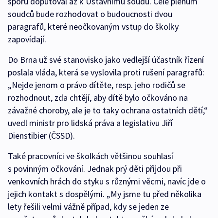
sporů doputoval až k Ústavnímu soudu. Celé plénum
soudců bude rozhodovat o budoucnosti dvou
paragrafů, které neočkovaným vstup do školky
zapovídají.
Do Brna už své stanovisko jako vedlejší účastník řízení
poslala vláda, která se vyslovila proti rušení paragrafů:
„Nejde jenom o právo dítěte, resp. jeho rodičů se
rozhodnout, zda chtějí, aby dítě bylo očkováno na
závažné choroby, ale je to taky ochrana ostatních dětí,“
uvedl ministr pro lidská práva a legislativu Jiří
Dienstibier (ČSSD).
Také pracovníci ve školkách většinou souhlasí
s povinným očkování. Jednak prý děti přijdou při
venkovních hrách do styku s různými věcmi, navíc jde o
jejich kontakt s dospělými. „My jsme tu před několika
lety řešili velmi vážně případ, kdy se jeden ze