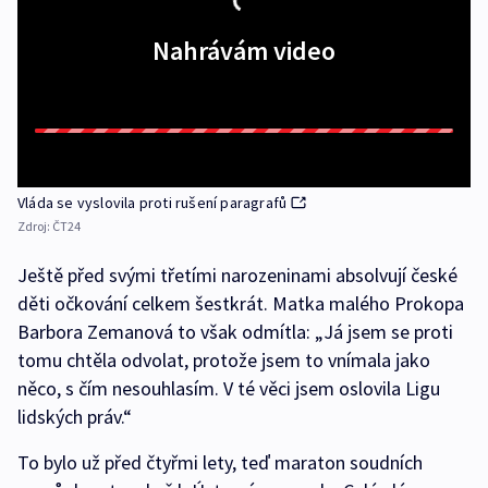
Nahrávám video
Vláda se vyslovila proti rušení paragrafů
Zdroj:
ČT24
Ještě před svými třetími narozeninami absolvují české
děti očkování celkem šestkrát. Matka malého Prokopa
Barbora Zemanová to však odmítla: „Já jsem se proti
tomu chtěla odvolat, protože jsem to vnímala jako
něco, s čím nesouhlasím. V té věci jsem oslovila Ligu
lidských práv.“
To bylo už před čtyřmi lety, teď maraton soudních