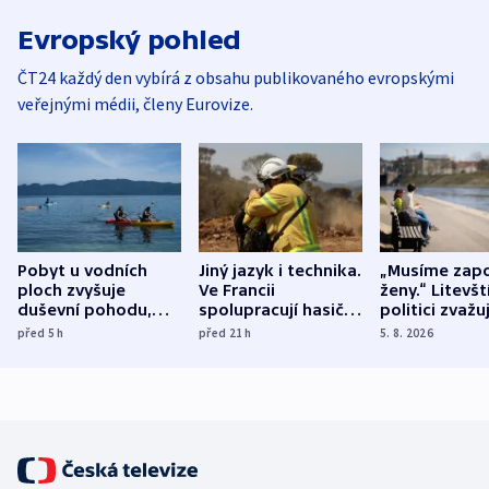
Evropský pohled
ČT24 každý den vybírá z obsahu publikovaného evropskými
veřejnými médii, členy Eurovize.
Pobyt u vodních
Jiný jazyk i technika.
„Musíme zapo
ploch zvyšuje
Ve Francii
ženy.“ Litevšt
duševní pohodu,
spolupracují hasiči z
politici zvažuj
ukázala
různých zemí
dohodu o
před 5
h
před 21
h
5. 8. 2026
mezinárodní studie
demografii