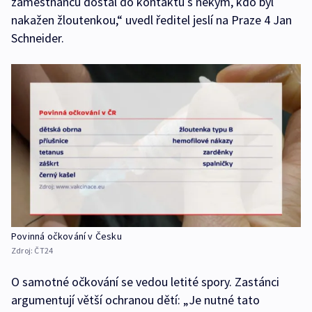
zaměstnanců dostal do kontaktu s někým, kdo byl
nakažen žloutenkou,“ uvedl ředitel jeslí na Praze 4 Jan
Schneider.
Povinná očkování v Česku
Zdroj:
ČT24
O samotné očkování se vedou letité spory. Zastánci
argumentují větší ochranou dětí: „Je nutné tato