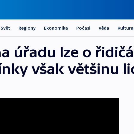
Svět
Regiony
Ekonomika
Počasí
Věda
Kultura
a úřadu lze o řidič
nky však většinu li