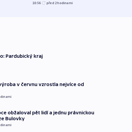
exploze
10:56
před 2
hodinami
12:08
o: Pardubický kraj
ýroba v červnu vzrostla nejvíce od
dinami
ce obžaloval pět lidí a jednu právnickou
ze Bulovky
dinami