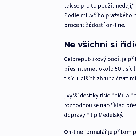
tak se pro to použít nedají,
Podle mluvčího pražského ma
procent žádostí on-line.
Ne všichni si řid
Celorepublikový podíl je přit
přes internet okolo 50 tisíc l
tisíc. Dalších zhruba čtvrt m
„Vyšší desítky tisíc řidičů a 
rozhodnou se například přest
dopravy Filip Medelský.
On-line formulář je přitom 