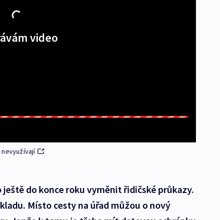
ávám video
š nevyužívají
lo ještě do konce roku vyměnit řidičské průkazy.
okladu. Místo cesty na úřad můžou o nový