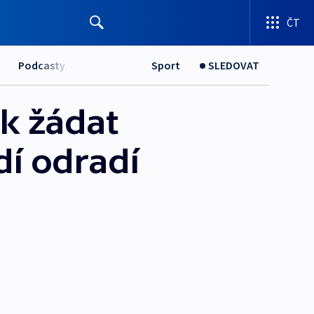
ČT
Podcasty
Sport
SLEDOVAT
ák žádat
dí odradí