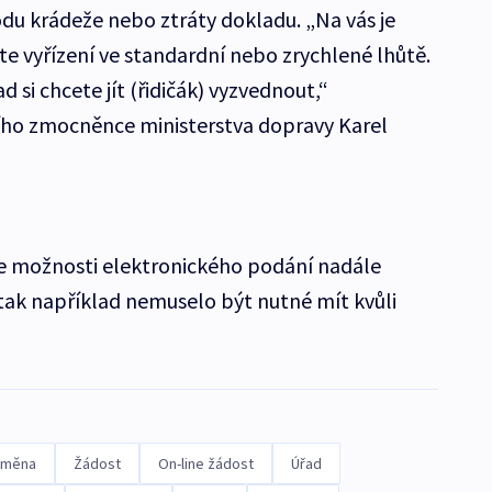
vodu krádeže nebo ztráty dokladu. „Na vás je
ete vyřízení ve standardní nebo zrychlené lhůtě.
d si chcete jít (řidičák) vyzvednout,“
ního zmocněnce ministerstva dopravy Karel
je možnosti elektronického podání nadále
tak například nemuselo být nutné mít kvůli
ýměna
Žádost
On-line žádost
Úřad