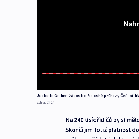
Nahr
Události: On-line žádosti o řidičské průkazy Češi příli
Zdroj:
ČT24
Na 240 tisíc řidičů by si mě
Skončí jim totiž platnost d