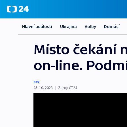
Hlavní události
Ukrajina
Volby
Domácí
Místo čekání n
on-line. Podmí
pez
25. 10. 2023
|
Zdroj:
ČT24