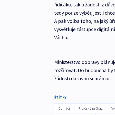
řidičáku, tak u žádosti z dů
tedy pouze výběr, jestli chc
A pak volba toho, na jaký úřa
vysvětluje zástupce digitál
Vácha.
Ministerstvo dopravy plánu
rozšiřovat. Do budoucna by 
žádosti datovou schránku.
ŠTÍTKY
Domácí
Řidičský průkaz
V