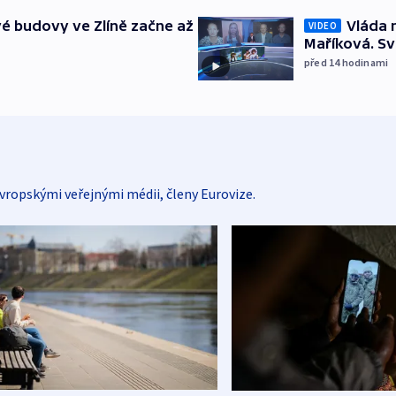
é budovy ve Zlíně začne až
Vláda 
VIDEO
Maříková. Sv
před 14
hodinami
vropskými veřejnými médii, členy Eurovize.