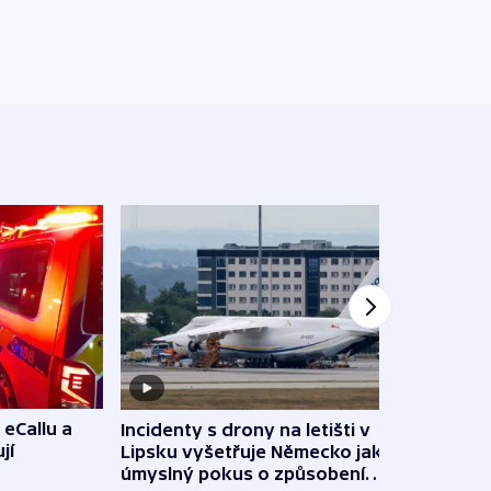
 eCallu a
Incidenty s drony na letišti v
Klima
jí
Lipsku vyšetřuje Německo jako
podn
úmyslný pokus o způsobení
i sví