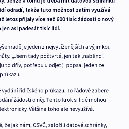
ky. Jenže k tomu je třeba mít datovou schránku
 lidí odradí, takže tuto možnost zatím využívá
 letos přijaly více než 600 tisíc žádostí o nový
jen asi padesát tisíc lidí.
yšehradě je jeden z nejvytíženějších a výjimkou
ůty. „Jsem tady počtvrté, jen tak ,nablind‘.
 to dřív, potřebuju odjet,“ popsal jeden ze
 průkazu.
 vydání řidičského průkazu. To řádově zabere
odání žádosti o něj. Tento krok si lidé mohou
lektronicky. Většina toho ale nevyužívá.
é, že jak nám, OSVČ, založili datové schránky,