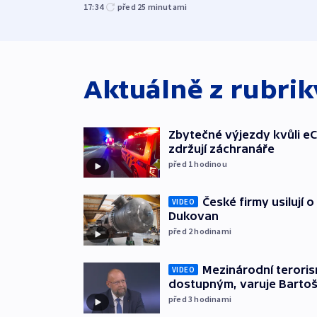
17:34
před 25
minutami
Aktuálně z rubri
Zbytečné výjezdy kvůli eC
zdržují záchranáře
před 1
hodinou
České firmy usilují 
VIDEO
Dukovan
před 2
hodinami
Mezinárodní teroris
VIDEO
dostupným, varuje Barto
před 3
hodinami