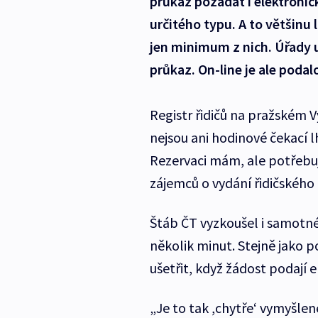
průkaz požádat i elektronic
určitého typu. A to většinu
jen minimum z nich. Úřady už
průkaz. On-line je ale podalo 
Registr řidičů na pražském V
nejsou ani hodinové čekací lh
Rezervaci mám, ale potřebuju
zájemců o vydání řidičského
Štáb ČT vyzkoušel i samotné
několik minut. Stejně jako p
ušetřit, když žádost podají e
„Je to tak ,chytře‘ vymyšlen