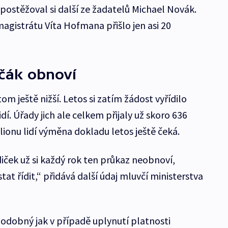
“ postěžoval si další ze žadatelů Michael Novák.
gistrátu Víta Hofmana přišlo jen asi 20
ičák obnoví
om ještě nižší. Letos si zatím žádost vyřídilo
idí. Úřady jich ale celkem přijaly už skoro 636
ilionu lidí výměna dokladu letos ještě čeká.
řidiček už si každý rok ten průkaz neobnoví,
at řídit,“ přidává další údaj mluvčí ministerstva
podobný jak v případě uplynutí platnosti