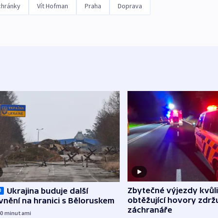
chránky
Vít Hofman
Praha
Doprava
Zbytečné výjezdy kvůli
Ukrajina buduje další
O
obtěžující hovory zdržu
nění na hranici s Běloruskem
záchranáře
40
minutami