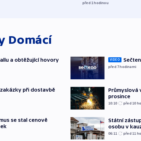
před 1
hodinou
ky
Domácí
allu a obtěžující hovory
Sečten
VIDEO
před 7
hodinami
o zakázky při dostavbě
Průmyslová v
prosince
10:10
před 10
ho
mus se stal cenově
Státní zástup
šek
osobu v kau
06:11
před 11
ho