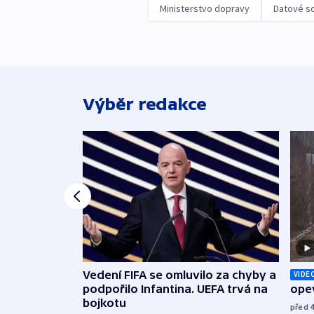
Ministerstvo dopravy
Datové s
Výběr redakce
Vedení FIFA se omluvilo za chyby a
VIDE
podpořilo Infantina. UEFA trvá na
opev
bojkotu
před 