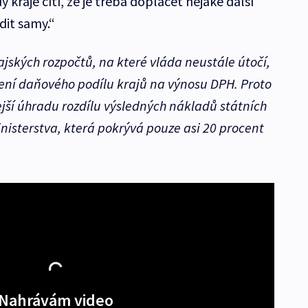
y kraje cítí, že je třeba doplácet nějaké další
dit samy.“
jských rozpočtů, na které vláda neustále útočí,
ení daňového podílu krajů na výnosu DPH. Proto
jší úhradu rozdílu výsledných nákladů státních
nisterstva, která pokrývá pouze asi 20 procent
Nahrávám video