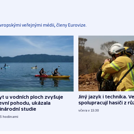
vropskými veřejnými médii, členy Eurovize.
Jiný jazyk i technika. Ve
t u vodních ploch zvyšuje
spolupracují hasiči z r
evní pohodu, ukázala
inárodní studie
včera v 15:30
15
hodinami