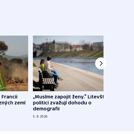
 Francii
„Musíme zapojit ženy.“ Litevští
Na Uk
ůzných zemí
politici zvažují dohodu o
občan
demografii
na s
5. 8. 2026
5. 8. 20