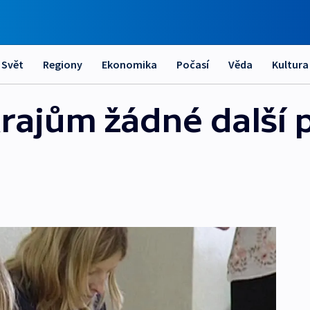
Svět
Regiony
Ekonomika
Počasí
Věda
Kultura
krajům žádné další 
á