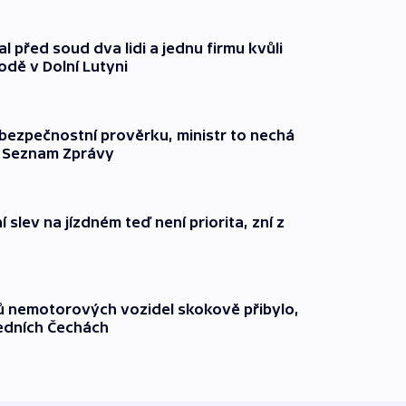
l před soud dva lidi a jednu firmu kvůli
odě v Dolní Lutyni
l bezpečnostní prověrku, ministr to nechá
ší Seznam Zprávy
 slev na jízdném teď není priorita, zní z
čů nemotorových vozidel skokově přibylo,
ředních Čechách