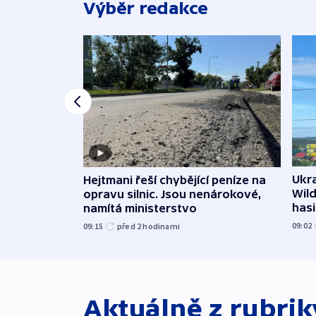
Výběr redakce
Ukra
Hejtmani řeší chybějící peníze na
Wild
opravu silnic. Jsou nenárokové,
hasi
namítá ministerstvo
09:02
09:15
před 2
hodinami
Aktuálně z rubri