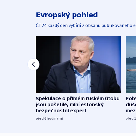
Evropský pohled
ČT24 každý den vybírá z obsahu publikovaného e
Spekulace o přímém ruském útoku
Poby
jsou pošetilé, míní estonský
duš
bezpečnostní expert
mez
před 6
hodinami
před 