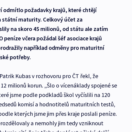
í odmítlo požadavky krajů, které chtějí
a státní maturity. Celkový účet za
lily na skoro 45 milionů, od státu ale zatím
O peníze včera požádal šéf asociace krajů
prodražily například odměny pro maturitní
řské potřeby.
 Patrik Kubas v rozhovoru pro ČT řekl, že
12 milionů korun. „Šlo o vícenáklady spojené se
eré jsme podle podkladů škol vyčíslili na 120
ředsedů komisí a hodnotitelů maturitních testů,
podle kterých jsme jim přes kraje poslali peníze.
erozdělovaly a nemohly jim tedy vzniknout