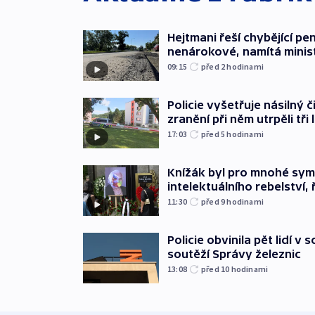
Hejtmani řeší chybějící pen
nenárokové, namítá minis
09:15
před 2
hodinami
Policie vyšetřuje násilný 
zranění při něm utrpěli tři 
17:03
před 5
hodinami
Knížák byl pro mnohé sy
intelektuálního rebelství, 
11:30
před 9
hodinami
Policie obvinila pět lidí v 
soutěží Správy železnic
13:08
před 10
hodinami