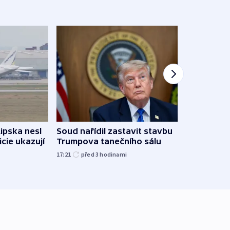
Lipska nesl
Soud nařídil zastavit stavbu
Žido
icie ukazují
Trumpova tanečního sálu
břehu
kriti
17:21
před 3
hodinami
před 3