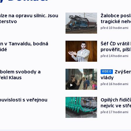
íze na opravu silnic. Jsou
Žalobce posla
terstvo
tragické neh
před 10
hodinami
Šéf ČD vráti
čin v Tanvaldu, bodná
prověřit, pí
lidé
před 14
hodinami
Zvýšení
mbolem svobody a
VIDEO
vlády
řekl Klaus
před 16
hodinami
Opilých řidi
souvislosti s veřejnou
nejvíc ve st
před 17
hodinami