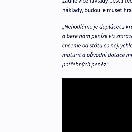
žádné vícenáklady. Jestli ted
náklady, budou je muset hra
„Nehodláme je doplácet z kra
a bere nám peníze viz zmraz
chceme od státu co nejrychle
maturit a původní dotace mi
potřebných peněz.“