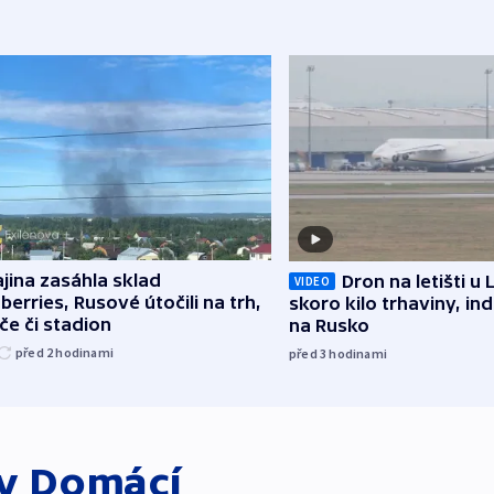
jina zasáhla sklad
Dron na letišti u 
VIDEO
berries, Rusové útočili na trh,
skoro kilo trhaviny, ind
če či stadion
na Rusko
před 2
hodinami
před 3
hodinami
ky
Domácí