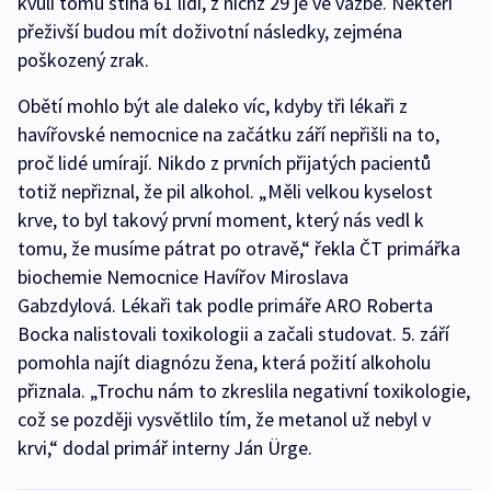
kvůli tomu stíhá 61 lidí, z nichž 29 je ve vazbě. Někteří
přeživší budou mít doživotní následky, zejména
poškozený zrak.
Obětí mohlo být ale daleko víc, kdyby tři lékaři z
havířovské nemocnice na začátku září nepřišli na to,
proč lidé umírají. Nikdo z prvních přijatých pacientů
totiž nepřiznal, že pil alkohol. „Měli velkou kyselost
krve, to byl takový první moment, který nás vedl k
tomu, že musíme pátrat po otravě,“ řekla ČT primářka
biochemie Nemocnice Havířov Miroslava
Gabzdylová. Lékaři tak podle primáře ARO Roberta
Bocka nalistovali toxikologii a začali studovat. 5. září
pomohla najít diagnózu žena, která požití alkoholu
přiznala. „Trochu nám to zkreslila negativní toxikologie,
což se později vysvětlilo tím, že metanol už nebyl v
krvi,“ dodal primář interny Ján Ürge.