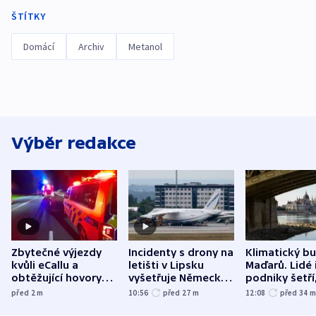
ŠTÍTKY
Domácí
Archiv
Metanol
Výběr redakce
Zbytečné výjezdy
Incidenty s drony na
Klimatický b
kvůli eCallu a
letišti v Lipsku
Maďarů. Lidé 
obtěžující hovory
vyšetřuje Německo
podniky šetří
zdržují záchranáře
jako úmyslný pokus
omezuje se d
před 2
m
10:56
před 27
m
12:08
před 34
o způsobení
i svícení
exploze