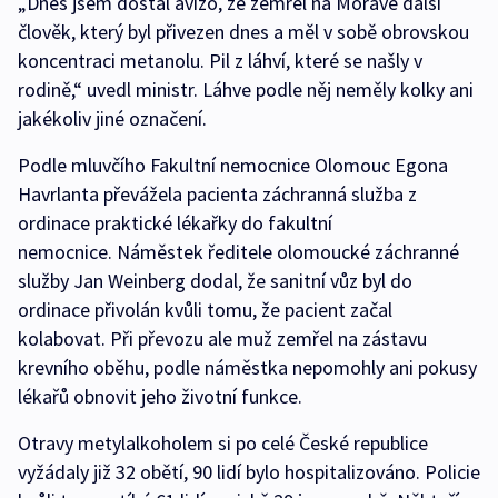
„Dnes jsem dostal avízo, že zemřel na Moravě další
člověk, který byl přivezen dnes a měl v sobě obrovskou
koncentraci metanolu. Pil z láhví, které se našly v
rodině,“ uvedl ministr. Láhve podle něj neměly kolky ani
jakékoliv jiné označení.
Podle mluvčího Fakultní nemocnice Olomouc Egona
Havrlanta převážela pacienta záchranná služba z
ordinace praktické lékařky do fakultní
nemocnice. Náměstek ředitele olomoucké záchranné
služby Jan Weinberg dodal, že sanitní vůz byl do
ordinace přivolán kvůli tomu, že pacient začal
kolabovat. Při převozu ale muž zemřel na zástavu
krevního oběhu, podle náměstka nepomohly ani pokusy
lékařů obnovit jeho životní funkce.
Otravy metylalkoholem si po celé České republice
vyžádaly již 32 obětí, 90 lidí bylo hospitalizováno. Policie