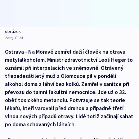
obrázek
Zdroj:
ČT24
Ostrava - Na Moravě zemřel další člověk na otravu
metylalkoholem. Ministr zdravotnictví Leoš Heger to
oznámil při interpelacích ve sněmovně. Otrávený
třiapadesátiletý muž z Olomouce pil v pondělí
alkohol doma z láhví bez kolků. Zemřel v sanitce při
převozu do tamní fakultní nemocnice. Jde už o 32.
oběť toxického metanolu. Potvrzuje se tak teorie
lékařů, kteří varovali před druhou a případně třetí
vlnou nových případů otravy. Lidé totiž začínají sahat
po doma schovaných láhvích.