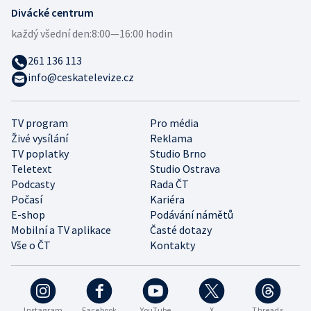
Divácké centrum
každý všední den:
8:00—16:00 hodin
261 136 113
info@ceskatelevize.cz
TV program
Pro média
Živé vysílání
Reklama
TV poplatky
Studio Brno
Teletext
Studio Ostrava
Podcasty
Rada ČT
Počasí
Kariéra
E-shop
Podávání námětů
Mobilní a TV aplikace
Časté dotazy
Vše o ČT
Kontakty
Instagram
Facebook
YouTube
X
Threads