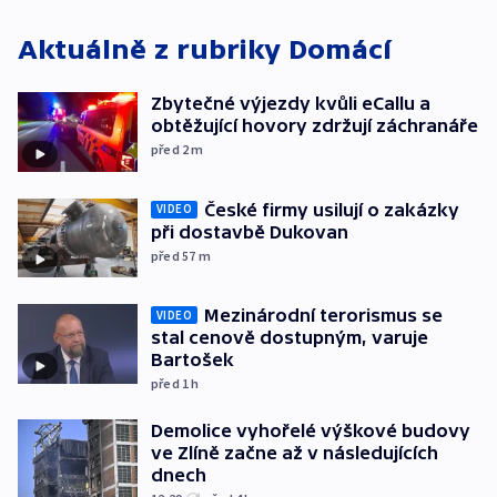
Aktuálně z rubriky
Domácí
Zbytečné výjezdy kvůli eCallu a
obtěžující hovory zdržují záchranáře
před 2
m
České firmy usilují o zakázky
VIDEO
při dostavbě Dukovan
před 57
m
Mezinárodní terorismus se
VIDEO
stal cenově dostupným, varuje
Bartošek
před 1
h
Demolice vyhořelé výškové budovy
ve Zlíně začne až v následujících
dnech