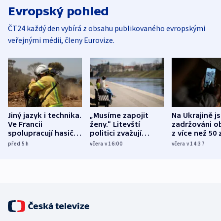
Evropský pohled
ČT24 každý den vybírá z obsahu publikovaného evropskými
veřejnými médii, členy Eurovize.
Jiný jazyk i technika.
„Musíme zapojit
Na Ukrajině j
Ve Francii
ženy.“ Litevští
zadržováni o
spolupracují hasiči z
politici zvažují
z více než 50 
různých zemí
dohodu o
Bojovali na s
před 5
h
včera v 16:00
včera v 14:37
demografii
Ruska