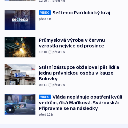
12:29
před 4
h
Sečteno: Pardubický kraj
VIDEO
před 5
h
Průmyslová výroba v červnu
vzrostla nejvíce od prosince
10:10
před 9
h
Státní zástupce obžaloval pět lidí a
jednu právnickou osobu v kauze
Bulovky
06:11
před 9
h
Vláda neplánuje opatření kvůli
VIDEO
vedrům, říká Maříková. Svárovská:
Připravme se na následky
před 12
h