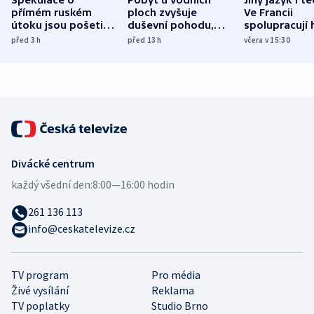
Spekulace o
Pobyt u vodních
Jiný jazyk i t
přímém ruském
ploch zvyšuje
Ve Francii
útoku jsou pošetilé,
duševní pohodu,
spolupracují h
míní estonský
ukázala
různých zemí
před 3
h
před 13
h
včera v 15:30
bezpečnostní
mezinárodní studie
expert
Divácké centrum
každý všední den:
8:00—16:00 hodin
261 136 113
info@ceskatelevize.cz
TV program
Pro média
Živé vysílání
Reklama
TV poplatky
Studio Brno