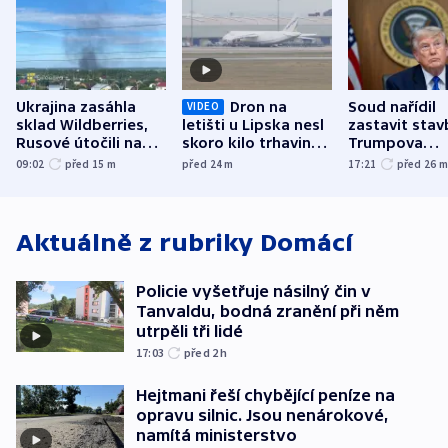
Ukrajina zasáhla
Dron na
Soud nařídil
VIDEO
sklad Wildberries,
letišti u Lipska nesl
zastavit stav
Rusové útočili na
skoro kilo trhaviny,
Trumpova
trh, hasiče či
indicie ukazují na
tanečního sá
09:02
před 15
m
před 24
m
17:21
před 26
stadion
Rusko
Aktuálně z rubriky
Domácí
Policie vyšetřuje násilný čin v
Tanvaldu, bodná zranění při něm
utrpěli tři lidé
17:03
před 2
h
Hejtmani řeší chybějící peníze na
opravu silnic. Jsou nenárokové,
namítá ministerstvo