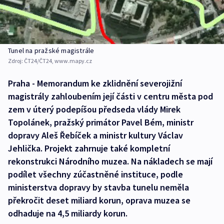
Tunel na pražské magistrále
Zdroj:
ČT24/ČT24, www.mapy.cz
Praha - Memorandum ke zklidnění severojižní
magistrály zahloubením její části v centru města pod
zem v úterý podepíšou předseda vlády Mirek
Topolánek, pražský primátor Pavel Bém, ministr
dopravy Aleš Řebíček a ministr kultury Václav
Jehlička. Projekt zahrnuje také kompletní
rekonstrukci Národního muzea. Na nákladech se mají
podílet všechny zúčastněné instituce, podle
ministerstva dopravy by stavba tunelu neměla
překročit deset miliard korun, oprava muzea se
odhaduje na 4,5 miliardy korun.