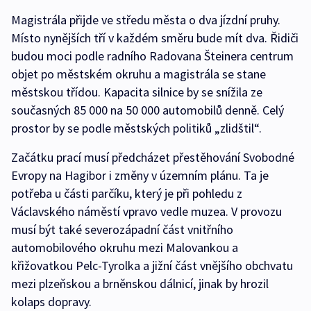
Magistrála přijde ve středu města o dva jízdní pruhy.
Místo nynějších tří v každém směru bude mít dva. Řidiči
budou moci podle radního Radovana Šteinera centrum
objet po městském okruhu a magistrála se stane
městskou třídou. Kapacita silnice by se snížila ze
současných 85 000 na 50 000 automobilů denně. Celý
prostor by se podle městských politiků „zlidštil“.
Začátku prací musí předcházet přestěhování Svobodné
Evropy na Hagibor i změny v územním plánu. Ta je
potřeba u části parčíku, který je při pohledu z
Václavského náměstí vpravo vedle muzea. V provozu
musí být také severozápadní část vnitřního
automobilového okruhu mezi Malovankou a
křižovatkou Pelc-Tyrolka a jižní část vnějšího obchvatu
mezi plzeňskou a brněnskou dálnicí, jinak by hrozil
kolaps dopravy.