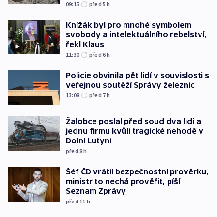
09:15
před 5
h
Knížák byl pro mnohé symbolem
svobody a intelektuálního rebelství,
řekl Klaus
11:30
před 6
h
Policie obvinila pět lidí v souvislosti s
veřejnou soutěží Správy železnic
13:08
před 7
h
Žalobce poslal před soud dva lidi a
jednu firmu kvůli tragické nehodě v
Dolní Lutyni
před 8
h
Šéf ČD vrátil bezpečnostní prověrku,
ministr to nechá prověřit, píší
Seznam Zprávy
před 11
h