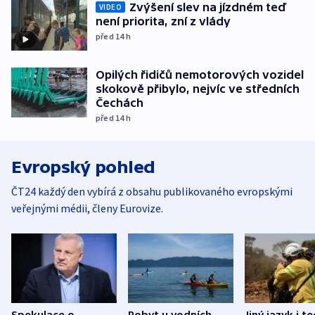
Zvýšení slev na jízdném teď
VIDEO
není priorita, zní z vlády
před 14
h
Opilých řidičů nemotorových vozidel
skokově přibylo, nejvíc ve středních
Čechách
před 14
h
Evropský pohled
ČT24 každý den vybírá z obsahu publikovaného evropskými
veřejnými médii, členy Eurovize.