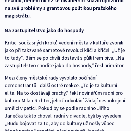
neklidu, během nichž se divadelníci snažili upozornit
na své problémy s grantovou politikou pražského
magistrátu.
Na zastupitelstvo jako do hospody
Kritici současných kroků vedení města v kultuře zvonili
jako při takzvané sametové revoluci klíči a křičeli „Už je
to tady“. Bém se po chvíli dostavil s půllitrem piva. „Na
zastupitelstvo chodíte jako do hospody,“ řekl primátor.
Mezi členy městské rady vyvolalo počínání
demonstrantů i další ostré reakce. „To je ta kulturní
elita. Na to dostávají prachy,“ řekl novinářům radní pro
kulturu Milan Richter, jehož odvolání žádají nespokojení
umělci v petici. Pokud by se podle radního Jiřího
Janečka takto chovali radní v divadle, byli by vyvedeni.
„Budu bojovat za to, aby do kultury už nešly vůbec
žádné peníze,“ prohlásil před novináři Janeček.