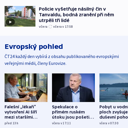
Policie vyšetřuje násilný čin v
Tanvaldu, bodná zranění při něm
utrpěli tři lidé
včera
včera v 17:58
Evropský pohled
ČT24 každý den vybírá z obsahu publikovaného evropskými
veřejnými médii, členy Eurovize.
Falešní „lékaři“
Spekulace o
Pobyt u vodn
vytvoření AI šíří
přímém ruském
ploch zvyšuje
mezi staršími
útoku jsou pošetilé,
duševní poho
Poláky nebezpečné
míní estonský
ukázala
před 13
h
včera v 17:11
včera v 07:30
zdravotní rady
bezpečnostní
mezinárodní 