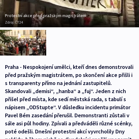
Protestní akce před pražským magistrátem
Zdroj:
ČT24
Praha - Nespokojení umělci, kteří dnes demonstrovali
před pražským magistrátem, po skončení akce přišli i
s transparenty přímo na jednání zastupitelů.
Skandovali „demisi“, „hanba“ a „fuj“. Jeden z nich
přišel před místa, kde sedí městská rada, s tabulí s
nápisem „ODStupte“. V důsledku incidentu primátor
Pavel Bém zasedání přerušil. Demonstranti zůstali v
sále asi půl hodiny. Zpívali a předváděli různé scénky,
poté odešli. Dnešní protestní akcí vyvrcholily Dny