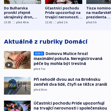
Do Bulharska
Účastníci pochodu
Tisza nomino
pronikl zřejmě
Pride upozorňují na
na maďarské
ukrajinský dron,
trvající nerovnosti i
prezidenta
explodoval kilometr
společenskou
bývalého šéf
13:05
před 40
m
12:02
před 2
h
před 5
h
od plynovodu
atmosféru
nejvyššího s
Aktuálně z rubriky
Domácí
Domovu Mutice hrozí
VIDEO
maximální pokuta. Neregistrovaná
péče by mohla být trestná
před 7
m
Při nehodě dvou aut na Brněnsku
zemřeli dva lidé, čtyři se těžce zranili
před 50
m
Účastníci pochodu Pride upozorňují
na trvající nerovnosti i společenskou