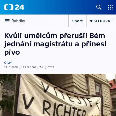
Sport
SLEDOVAT
Rubriky
Kvůli umělcům přerušil Bém
jednání magistrátu a přinesl
pivo
ČT24
29. 5. 2008
29. 5. 2008
|
Zdroj:
ČT24