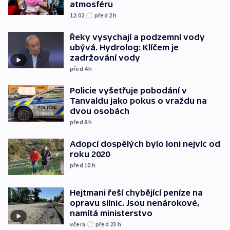
atmosféru
12:02
před 2
h
Řeky vysychají a podzemní vody
ubývá. Hydrolog: Klíčem je
zadržování vody
před 4
h
Policie vyšetřuje pobodání v
Tanvaldu jako pokus o vraždu na
dvou osobách
před 8
h
Adopcí dospělých bylo loni nejvíc od
roku 2020
před 10
h
Hejtmani řeší chybějící peníze na
opravu silnic. Jsou nenárokové,
namítá ministerstvo
včera
před 23
h