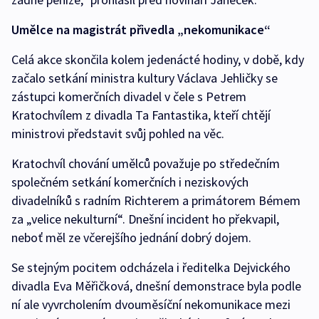
Umělce na magistrát přivedla „nekomunikace“
Celá akce skončila kolem jedenácté hodiny, v době, kdy
začalo setkání ministra kultury Václava Jehličky se
zástupci komerčních divadel v čele s Petrem
Kratochvílem z divadla Ta Fantastika, kteří chtějí
ministrovi představit svůj pohled na věc.
Kratochvíl chování umělců považuje po středečním
společném setkání komerčních i neziskových
divadelníků s radním Richterem a primátorem Bémem
za „velice nekulturní“. Dnešní incident ho překvapil,
neboť měl ze včerejšího jednání dobrý dojem.
Se stejným pocitem odcházela i ředitelka Dejvického
divadla Eva Měřičková, dnešní demonstrace byla podle
ní ale vyvrcholením dvouměsíční nekomunikace mezi