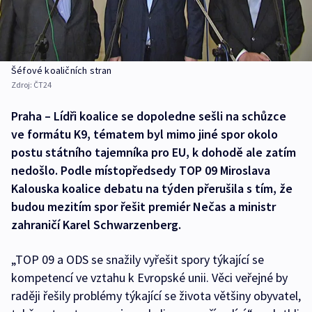
Šéfové koaličních stran
Zdroj:
ČT24
Praha – Lídři koalice se dopoledne sešli na schůzce
ve formátu K9, tématem byl mimo jiné spor okolo
postu státního tajemníka pro EU, k dohodě ale zatím
nedošlo. Podle místopředsedy TOP 09 Miroslava
Kalouska koalice debatu na týden přerušila s tím, že
budou mezitím spor řešit premiér Nečas a ministr
zahraničí Karel Schwarzenberg.
„TOP 09 a ODS se snažily vyřešit spory týkající se
kompetencí ve vztahu k Evropské unii. Věci veřejné by
raději řešily problémy týkající se života většiny obyvatel,