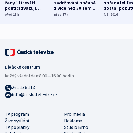
ženy.“ Litevští
zadržováni občané
pořadatel fes
politici zvažují
z více než 50 zemí.
dostal pokut
dohodu o
Bojovali na straně
nekalé prakti
před 15
h
před 17
h
4. 8. 2026
demografii
Ruska
Divácké centrum
každý všední den:
8:00—16:00 hodin
261 136 113
info@ceskatelevize.cz
TV program
Pro média
Živé vysílání
Reklama
TV poplatky
Studio Brno