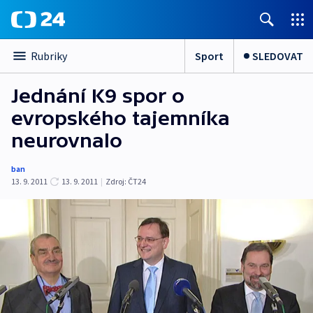
Sport
SLEDOVAT
Rubriky
Jednání K9 spor o
evropského tajemníka
neurovnalo
ban
13. 9. 2011
13. 9. 2011
|
Zdroj:
ČT24