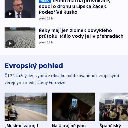
Jednoznačná provokace,
VIDEO
soudí o dronu u Lipska Žáček.
Podezřívá Rusko
před 12
h
Řeky mají jen zlomek obvyklého
průtoku. Málo vody je i v přehradách
před 12
h
Evropský pohled
ČT24 každý den vybírá z obsahu publikovaného evropskými
veřejnými médii, členy Eurovize.
„Musíme zapojit
Na Ukrajině jsou
Španělský