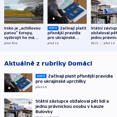
Irsko je „achillovou
Začínají platit
Státní zástu
VIDEO
patou“ Evropy,
přísnější pravidla
obžaloval pět 
vyzbrojit ho má
pro ukrajinské
jednu právni
Francie
uprchlíky
osobu v kauz
před 43
m
před 1
h
06:11
před 1
h
Bulovky
Aktuálně z rubriky
Domácí
Začínají platit přísnější pravidla
VIDEO
pro ukrajinské uprchlíky
před 1
h
Státní zástupce obžaloval pět lidí a
jednu právnickou osobu v kauze
Bulovky