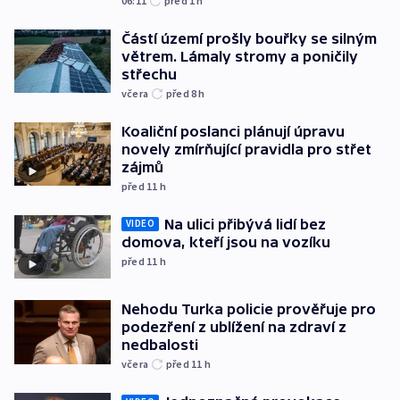
06:11
před 1
h
Částí území prošly bouřky se silným
větrem. Lámaly stromy a poničily
střechu
včera
před 8
h
Koaliční poslanci plánují úpravu
novely zmírňující pravidla pro střet
zájmů
před 11
h
Na ulici přibývá lidí bez
VIDEO
domova, kteří jsou na vozíku
před 11
h
Nehodu Turka policie prověřuje pro
podezření z ublížení na zdraví z
nedbalosti
včera
před 11
h