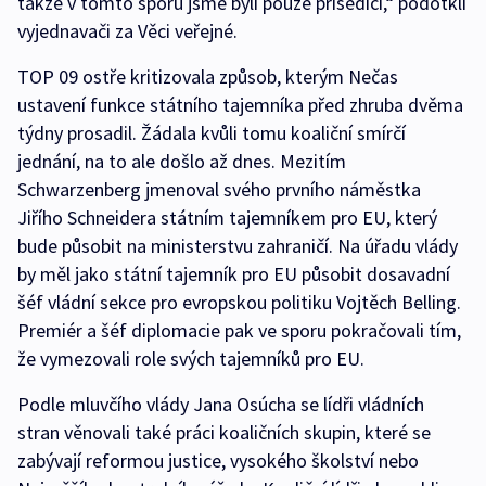
takže v tomto sporu jsme byli pouze přísedící,“ podotkli
vyjednavači za Věci veřejné.
TOP 09 ostře kritizovala způsob, kterým Nečas
ustavení funkce státního tajemníka před zhruba dvěma
týdny prosadil. Žádala kvůli tomu koaliční smírčí
jednání, na to ale došlo až dnes. Mezitím
Schwarzenberg jmenoval svého prvního náměstka
Jiřího Schneidera státním tajemníkem pro EU, který
bude působit na ministerstvu zahraničí. Na úřadu vlády
by měl jako státní tajemník pro EU působit dosavadní
šéf vládní sekce pro evropskou politiku Vojtěch Belling.
Premiér a šéf diplomacie pak ve sporu pokračovali tím,
že vymezovali role svých tajemníků pro EU.
Podle mluvčího vlády Jana Osúcha se lídři vládních
stran věnovali také práci koaličních skupin, které se
zabývají reformou justice, vysokého školství nebo