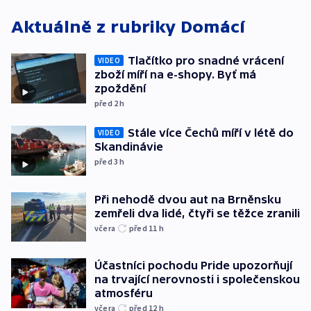
Aktuálně z rubriky
Domácí
Tlačítko pro snadné vrácení
VIDEO
zboží míří na e-shopy. Byť má
zpoždění
před 2
h
Stále více Čechů míří v létě do
VIDEO
Skandinávie
před 3
h
Při nehodě dvou aut na Brněnsku
zemřeli dva lidé, čtyři se těžce zranili
včera
před 11
h
Účastníci pochodu Pride upozorňují
na trvající nerovnosti i společenskou
atmosféru
včera
před 12
h