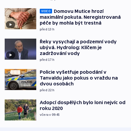
Domovu Mutice hrozí
VIDEO
maximální pokuta. Neregistrovaná
péče by mohla být trestná
před 13
h
Řeky vysychají a podzemní vody
ubývá. Hydrolog: Klíčem je
zadržování vody
před 17
h
Policie vyšetřuje pobodání v
Tanvaldu jako pokus o vraždu na
dvou osobách
před 22
h
Adopcí dospělých bylo loni nejvíc od
roku 2020
včera v 09:45