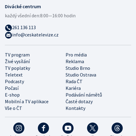
Divácké centrum
každý všední den:
8:00—16:00 hodin
261 136 113
info@ceskatelevize.cz
TV program
Pro média
Živé vysílání
Reklama
TV poplatky
Studio Brno
Teletext
Studio Ostrava
Podcasty
Rada ČT
Počasí
Kariéra
E-shop
Podávání námětů
Mobilní a TV aplikace
Časté dotazy
Vše o ČT
Kontakty