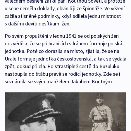
válečném běsnění zatkli paní Koutnou Sověti, a protože
u sebe neměla doklady, obvinili ji ze špionáže. Ve vězení
zažila stísněné podmínky, když sdílela jednu místnost
s dalšími devíti desítkami žen.
Po svém propuštění v lednu 1941 se od polských žen
dozvěděla, že se při hranicích s Íránem formuje polská
jednotka. Poté co dorazila na místo, zjistila, že se na
Urale formuje jednotka československá, a tak se vydala
zpět, odkud přijela. Po strastiplné cestě do Buzuluku
nastoupila do štábu právě se rodící jednotky. Zde se i
seznámila se svým manželem Jakubem Koutným.