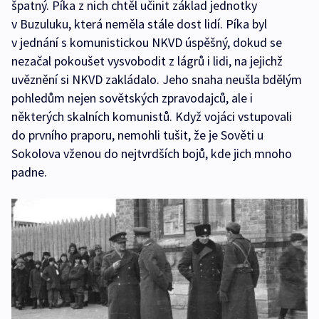
špatný. Píka z nich chtěl učinit základ jednotky
v Buzuluku, která neměla stále dost lidí. Píka byl
v jednání s komunistickou NKVD úspěšný, dokud se
nezačal pokoušet vysvobodit z lágrů i lidi, na jejichž
uvěznění si NKVD zakládalo. Jeho snaha neušla bdělým
pohledům nejen sovětských zpravodajců, ale i
některých skalních komunistů. Když vojáci vstupovali
do prvního praporu, nemohli tušit, že je Sověti u
Sokolova vženou do nejtvrdších bojů, kde jich mnoho
padne.