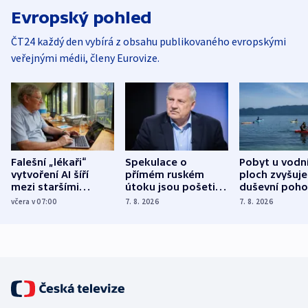
Evropský pohled
ČT24 každý den vybírá z obsahu publikovaného evropskými
veřejnými médii, členy Eurovize.
Falešní „lékaři“
Spekulace o
Pobyt u vodn
vytvoření AI šíří
přímém ruském
ploch zvyšuje
mezi staršími
útoku jsou pošetilé,
duševní poho
Poláky nebezpečné
míní estonský
ukázala
včera v 07:00
7. 8. 2026
7. 8. 2026
zdravotní rady
bezpečnostní
mezinárodní 
expert