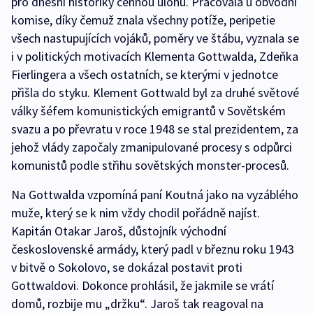
pro dnešní historiky cennou úlohu. Pracovala u obvodní
komise, díky čemuž znala všechny potíže, peripetie
všech nastupujících vojáků, poměry ve štábu, vyznala se
i v politických motivacích Klementa Gottwalda, Zdeňka
Fierlingera a všech ostatních, se kterými v jednotce
přišla do styku. Klement Gottwald byl za druhé světové
války šéfem komunistických emigrantů v Sovětském
svazu a po převratu v roce 1948 se stal prezidentem, za
jehož vlády započaly zmanipulované procesy s odpůrci
komunistů podle střihu sovětských monster-procesů.
Na Gottwalda vzpomíná paní Koutná jako na vyzáblého
muže, který se k nim vždy chodil pořádně najíst.
Kapitán Otakar Jaroš, důstojník východní
československé armády, který padl v březnu roku 1943
v bitvě o Sokolovo, se dokázal postavit proti
Gottwaldovi. Dokonce prohlásil, že jakmile se vrátí
domů, rozbije mu „držku“. Jaroš tak reagoval na