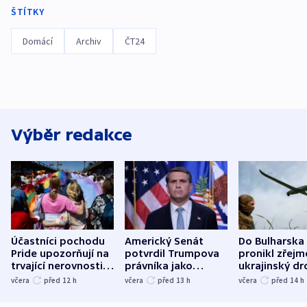
ŠTÍTKY
Domácí
Archiv
ČT24
Výběr redakce
Účastníci pochodu
Americký Senát
Do Bulharska
Pride upozorňují na
potvrdil Trumpova
pronikl zřejm
trvající nerovnosti i
právníka jako
ukrajinský dr
společenskou
ministra
explodoval k
včera
před 12
h
včera
před 13
h
včera
před 14
h
atmosféru
spravedlnosti
od plynovod