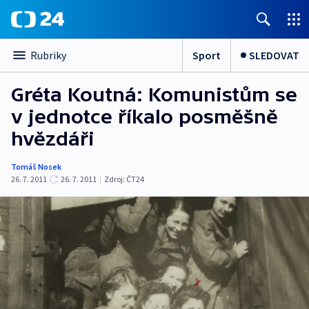
Sport
SLEDOVAT
Rubriky
Gréta Koutná: Komunistům se
v jednotce říkalo posměšně
hvězdáři
Tomáš Nosek
26. 7. 2011
26. 7. 2011
|
Zdroj:
ČT24