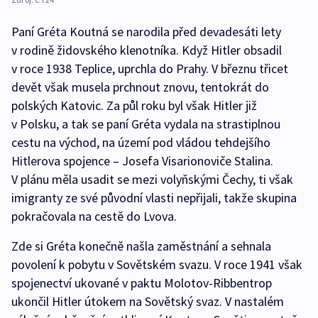
Paní Gréta Koutná se narodila před devadesáti lety
v rodině židovského klenotníka. Když Hitler obsadil
v roce 1938 Teplice, uprchla do Prahy. V březnu třicet
devět však musela prchnout znovu, tentokrát do
polských Katovic. Za půl roku byl však Hitler již
v Polsku, a tak se paní Gréta vydala na strastiplnou
cestu na východ, na území pod vládou tehdejšího
Hitlerova spojence – Josefa Visarionoviče Stalina.
V plánu měla usadit se mezi volyňskými Čechy, ti však
imigranty ze své původní vlasti nepřijali, takže skupina
pokračovala na cestě do Lvova.
Zde si Gréta konečně našla zaměstnání a sehnala
povolení k pobytu v Sovětském svazu. V roce 1941 však
spojenectví ukované v paktu Molotov-Ribbentrop
ukončil Hitler útokem na Sovětský svaz. V nastalém