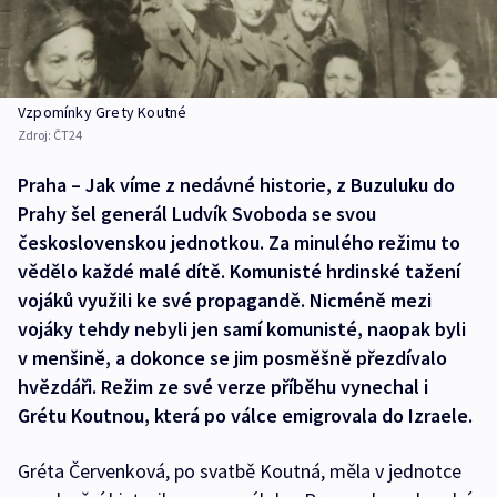
Vzpomínky Grety Koutné
Zdroj:
ČT24
Praha – Jak víme z nedávné historie, z Buzuluku do
Prahy šel generál Ludvík Svoboda se svou
československou jednotkou. Za minulého režimu to
vědělo každé malé dítě. Komunisté hrdinské tažení
vojáků využili ke své propagandě. Nicméně mezi
vojáky tehdy nebyli jen samí komunisté, naopak byli
v menšině, a dokonce se jim posměšně přezdívalo
hvězdáři. Režim ze své verze příběhu vynechal i
Grétu Koutnou, která po válce emigrovala do Izraele.
Gréta Červenková, po svatbě Koutná, měla v jednotce