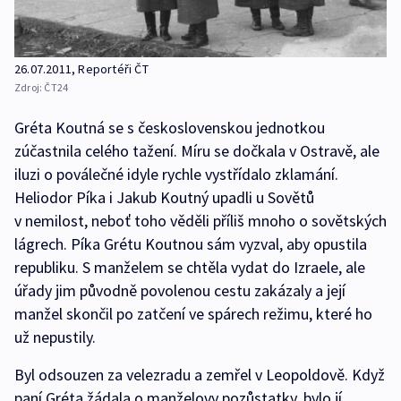
26.07.2011, Reportéři ČT
Zdroj:
ČT24
Gréta Koutná se s československou jednotkou
zúčastnila celého tažení. Míru se dočkala v Ostravě, ale
iluzi o poválečné idyle rychle vystřídalo zklamání.
Heliodor Píka i Jakub Koutný upadli u Sovětů
v nemilost, neboť toho věděli příliš mnoho o sovětských
lágrech. Píka Grétu Koutnou sám vyzval, aby opustila
republiku. S manželem se chtěla vydat do Izraele, ale
úřady jim původně povolenou cestu zakázaly a její
manžel skončil po zatčení ve spárech režimu, které ho
už nepustily.
Byl odsouzen za velezradu a zemřel v Leopoldově. Když
paní Gréta žádala o manželovy pozůstatky, bylo jí