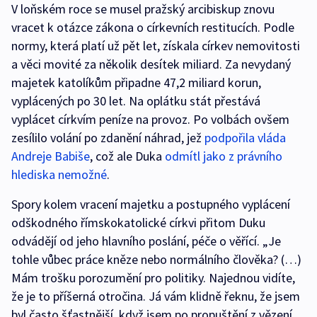
V loňském roce se musel pražský arcibiskup znovu
vracet k otázce zákona o církevních restitucích. Podle
normy, která platí už pět let, získala církev nemovitosti
a věci movité za několik desítek miliard. Za nevydaný
majetek katolíkům připadne 47,2 miliard korun,
vyplácených po 30 let. Na oplátku stát přestává
vyplácet církvím peníze na provoz. Po volbách ovšem
zesílilo volání po zdanění náhrad, jež
podpořila vláda
Andreje Babiše
, což ale Duka
odmítl jako z právního
hlediska nemožné
.
Spory kolem vracení majetku a postupného vyplácení
odškodného římskokatolické církvi přitom Duku
odvádějí od jeho hlavního poslání, péče o věřící. „Je
tohle vůbec práce kněze nebo normálního člověka? (…)
Mám trošku porozumění pro politiky. Najednou vidíte,
že je to příšerná otročina. Já vám klidně řeknu, že jsem
byl často šťastnější, když jsem po propuštění z vězení