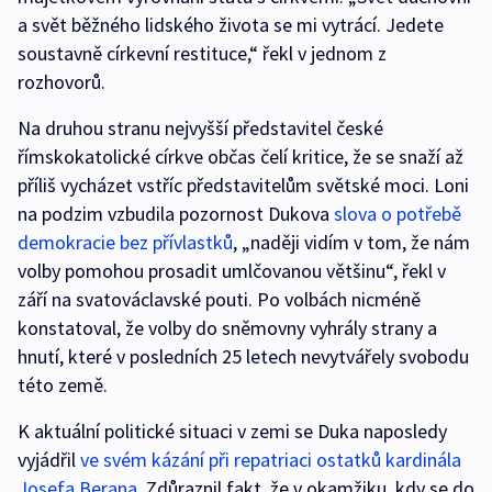
a svět běžného lidského života se mi vytrácí. Jedete
soustavně církevní restituce,“ řekl v jednom z
rozhovorů.
Na druhou stranu nejvyšší představitel české
římskokatolické církve občas čelí kritice, že se snaží až
příliš vycházet vstříc představitelům světské moci. Loni
na podzim vzbudila pozornost Dukova
slova o potřebě
demokracie bez přívlastků
, „naději vidím v tom, že nám
volby pomohou prosadit umlčovanou většinu“, řekl v
září na svatováclavské pouti. Po volbách nicméně
konstatoval, že volby do sněmovny vyhrály strany a
hnutí, které v posledních 25 letech nevytvářely svobodu
této země.
K aktuální politické situaci v zemi se Duka naposledy
vyjádřil
ve svém kázání při repatriaci ostatků kardinála
Josefa Berana
. Zdůraznil fakt, že v okamžiku, kdy se do