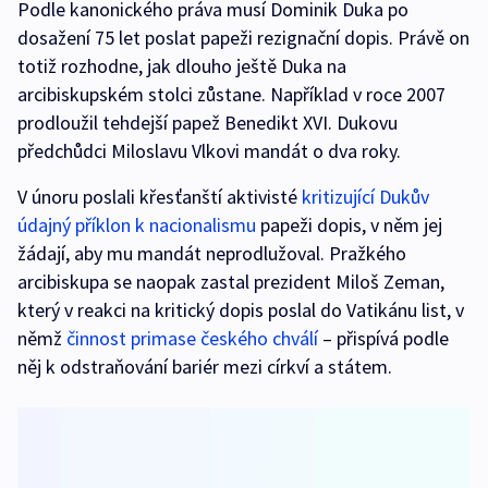
Podle kanonického práva musí Dominik Duka po
dosažení 75 let poslat papeži rezignační dopis. Právě on
totiž rozhodne, jak dlouho ještě Duka na
arcibiskupském stolci zůstane. Například v roce 2007
prodloužil tehdejší papež Benedikt XVI. Dukovu
předchůdci Miloslavu Vlkovi mandát o dva roky.
V únoru poslali křesťanští aktivisté
kritizující Dukův
údajný příklon k nacionalismu
papeži dopis, v něm jej
žádají, aby mu mandát neprodlužoval. Pražkého
arcibiskupa se naopak zastal prezident Miloš Zeman,
který v reakci na kritický dopis poslal do Vatikánu list, v
němž
činnost primase českého chválí
– přispívá podle
něj k odstraňování bariér mezi církví a státem.