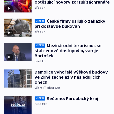
obtěžující hovory zdržují záchranáře
před 7
h
České firmy usilují o zakázky
VIDEO
při dostavbě Dukovan
před 8
h
Mezinárodní terorismus se
VIDEO
stal cenově dostupným, varuje
Bartošek
před 9
h
Demolice vyhořelé výškové budovy
ve Zlíně začne až v následujících
dnech
včera
před 12
h
Sečteno: Pardubický kraj
VIDEO
před 13
h