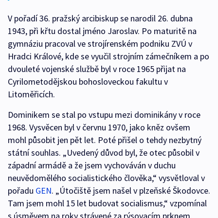
V pořadí 36. pražský arcibiskup se narodil 26. dubna
1943, při křtu dostal jméno Jaroslav. Po maturitě na
gymnáziu pracoval ve strojírenském podniku ZVÚ v
Hradci Králové, kde se vyučil strojním zámečníkem a po
dvouleté vojenské službě byl v roce 1965 přijat na
Cyrilometodějskou bohosloveckou fakultu v
Litoměřicích.
Dominikem se stal po vstupu mezi dominikány v roce
1968. Vysvěcen byl v červnu 1970, jako kněz ovšem
mohl působit jen pět let. Poté přišel o tehdy nezbytný
státní souhlas. „Uvedený důvod byl, že otec působil v
západní armádě a že jsem vychováván v duchu
neuvědomělého socialistického člověka,“ vysvětloval v
pořadu
GEN
. „Útočiště jsem našel v plzeňské Škodovce.
Tam jsem mohl 15 let budovat socialismus,“ vzpomínal
s úsměvem na roky strávené za rýsovacím prknem.