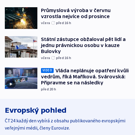
Průmyslová výroba v červnu
vzrostla nejvíce od prosince
včera
před 16
h
Státní zástupce obžaloval pět lidí a
jednu právnickou osobu v kauze
Bulovky
včera
před 16
h
Vláda neplánuje opatření kvůli
VIDEO
vedrům, říká Maříková. Svárovská:
Připravme se na následky
před 20
h
Evropský pohled
ČT24 každý den vybírá z obsahu publikovaného evropskými
veřejnými médii, členy Eurovize.