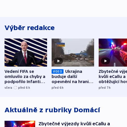
Výběr redakce
Vedení FIFA se
Ukrajina
Zbytečné výj
VIDEO
omluvilo za chyby a
buduje další
kvůli eCallu a
podpořilo Infantina.
opevnění na hranici
obtěžující ho
UEFA trvá na
s Běloruskem
zdržují záchr
včera
před 6
h
před 6
h
před 7
h
bojkotu
Aktuálně z rubriky
Domácí
Zbytečné výjezdy kvůli eCallu a