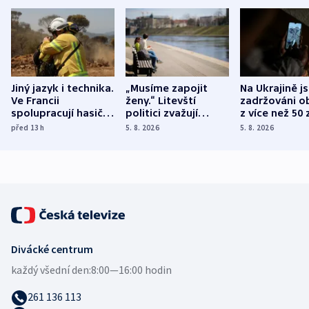
Jiný jazyk i technika.
„Musíme zapojit
Na Ukrajině j
Ve Francii
ženy.“ Litevští
zadržováni o
spolupracují hasiči z
politici zvažují
z více než 50 
různých zemí
dohodu o
Bojovali na s
před 13
h
5. 8. 2026
5. 8. 2026
demografii
Ruska
Divácké centrum
každý všední den:
8:00—16:00 hodin
261 136 113