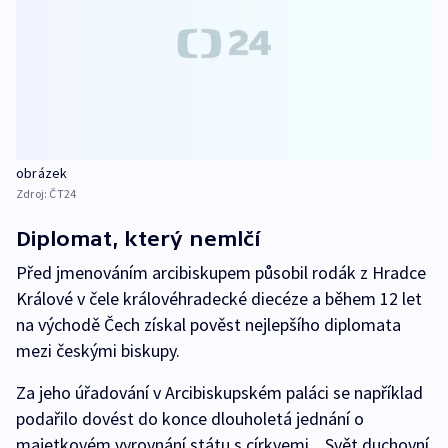
obrázek
Zdroj:
ČT24
Diplomat, který nemlčí
Před jmenováním arcibiskupem působil rodák z Hradce
Králové v čele královéhradecké diecéze a během 12 let
na východě Čech získal pověst nejlepšího diplomata
mezi českými biskupy.
Za jeho úřadování v Arcibiskupském paláci se například
podařilo dovést do konce dlouholetá jednání o
majetkovém vyrovnání státu s církvemi. „Svět duchovní