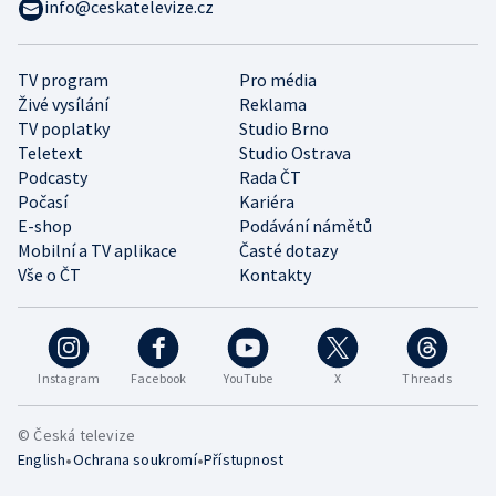
info@ceskatelevize.cz
TV program
Pro média
Živé vysílání
Reklama
TV poplatky
Studio Brno
Teletext
Studio Ostrava
Podcasty
Rada ČT
Počasí
Kariéra
E-shop
Podávání námětů
Mobilní a TV aplikace
Časté dotazy
Vše o ČT
Kontakty
Instagram
Facebook
YouTube
X
Threads
© Česká televize
•
•
English
Ochrana soukromí
Přístupnost