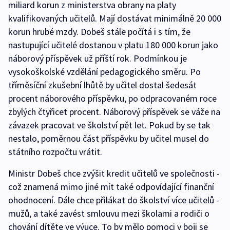
miliard korun z ministerstva obrany na platy
kvalifikovaných učitelů. Mají dostávat minimálně 20 000
korun hrubé mzdy. Dobeš stále počítá i s tím, že
nastupující učitelé dostanou v platu 180 000 korun jako
náborový příspěvek už příští rok. Podmínkou je
vysokoškolské vzdělání pedagogického směru. Po
tříměsíční zkušební lhůtě by učitel dostal šedesát
procent náborového příspěvku, po odpracovaném roce
zbylých čtyřicet procent. Náborový příspěvek se váže na
závazek pracovat ve školství pět let. Pokud by se tak
nestalo, poměrnou část příspěvku by učitel musel do
státního rozpočtu vrátit.
Ministr Dobeš chce zvýšit kredit učitelů ve společnosti -
což znamená mimo jiné mít také odpovídající finanční
ohodnocení. Dále chce přilákat do školství více učitelů -
mužů, a také zavést smlouvu mezi školami a rodiči o
chování dítěte ve výuce. To by mělo pomoci v boji se