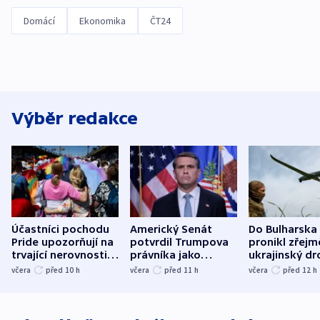
Domácí
Ekonomika
ČT24
Výběr redakce
Účastníci pochodu
Americký Senát
Do Bulharska
Pride upozorňují na
potvrdil Trumpova
pronikl zřejm
trvající nerovnosti i
právníka jako
ukrajinský dr
společenskou
ministra
explodoval k
včera
před 10
h
včera
před 11
h
včera
před 12
h
atmosféru
spravedlnosti
od plynovod