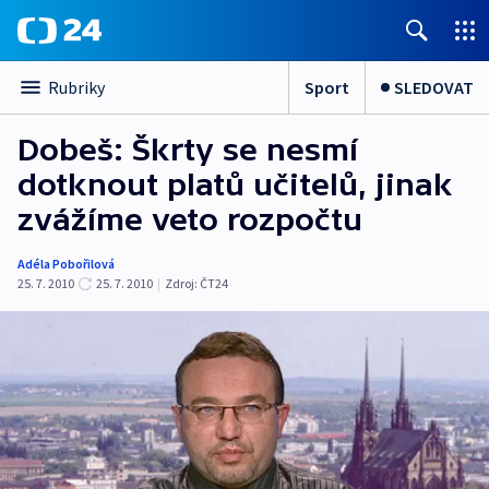
Sport
SLEDOVAT
Rubriky
Dobeš: Škrty se nesmí
dotknout platů učitelů, jinak
zvážíme veto rozpočtu
Adéla Pobořilová
25. 7. 2010
25. 7. 2010
|
Zdroj:
ČT24