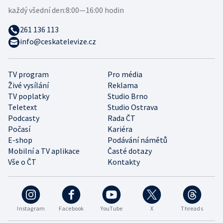
každý všední den:
8:00—16:00 hodin
261 136 113
info@ceskatelevize.cz
TV program
Pro média
Živé vysílání
Reklama
TV poplatky
Studio Brno
Teletext
Studio Ostrava
Podcasty
Rada ČT
Počasí
Kariéra
E-shop
Podávání námětů
Mobilní a TV aplikace
Časté dotazy
Vše o ČT
Kontakty
Instagram
Facebook
YouTube
X
Threads