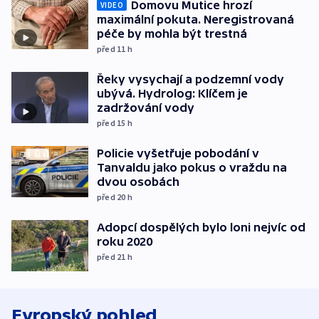
Domovu Mutice hrozí
VIDEO
maximální pokuta. Neregistrovaná
péče by mohla být trestná
před 11
h
Řeky vysychají a podzemní vody
ubývá. Hydrolog: Klíčem je
zadržování vody
před 15
h
Policie vyšetřuje pobodání v
Tanvaldu jako pokus o vraždu na
dvou osobách
před 20
h
Adopcí dospělých bylo loni nejvíc od
roku 2020
před 21
h
Evropský pohled