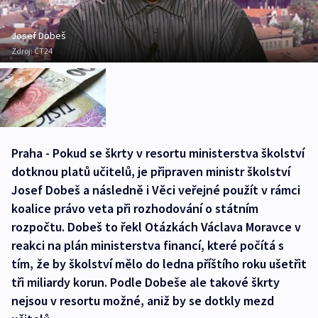
Josef Dobeš
Zdroj:
ČT24
Praha - Pokud se škrty v resortu ministerstva školství
dotknou platů učitelů, je připraven ministr školství
Josef Dobeš a následně i Věci veřejné použít v rámci
koalice právo veta při rozhodování o státním
rozpočtu. Dobeš to řekl Otázkách Václava Moravce v
reakci na plán ministerstva financí, které počítá s
tím, že by školství mělo do ledna příštího roku ušetřit
tři miliardy korun. Podle Dobeše ale takové škrty
nejsou v resortu možné, aniž by se dotkly mezd