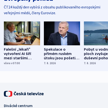
ČT24 každý den vybírá z obsahu publikovaného evropskými
veřejnými médii, členy Eurovize.
Falešní „lékaři“
Spekulace o
Pobyt u vodn
vytvoření AI šíří
přímém ruském
ploch zvyšuje
mezi staršími
útoku jsou pošetilé,
duševní poho
Poláky nebezpečné
míní estonský
ukázala
včera v 07:00
7. 8. 2026
7. 8. 2026
zdravotní rady
bezpečnostní
mezinárodní 
expert
Divácké centrum