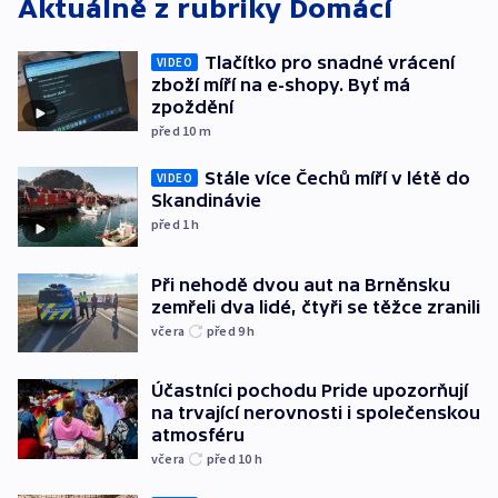
Aktuálně z rubriky
Domácí
Tlačítko pro snadné vrácení
VIDEO
zboží míří na e-shopy. Byť má
zpoždění
před 10
m
Stále více Čechů míří v létě do
VIDEO
Skandinávie
před 1
h
Při nehodě dvou aut na Brněnsku
zemřeli dva lidé, čtyři se těžce zranili
včera
před 9
h
Účastníci pochodu Pride upozorňují
na trvající nerovnosti i společenskou
atmosféru
včera
před 10
h