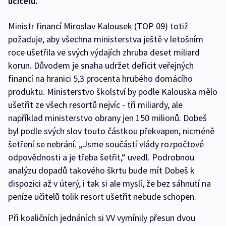
učitelů.
Ministr financí Miroslav Kalousek (TOP 09) totiž
požaduje, aby všechna ministerstva ještě v letošním
roce ušetřila ve svých výdajích zhruba deset miliard
korun. Důvodem je snaha udržet deficit veřejných
financí na hranici 5,3 procenta hrubého domácího
produktu. Ministerstvo školství by podle Kalouska mělo
ušetřit ze všech resortů nejvíc - tři miliardy, ale
například ministerstvo obrany jen 150 milionů. Dobeš
byl podle svých slov touto částkou překvapen, nicméně
šetření se nebrání. „Jsme součástí vlády rozpočtové
odpovědnosti a je třeba šetřit,“ uvedl. Podrobnou
analýzu dopadů takového škrtu bude mít Dobeš k
dispozici až v úterý, i tak si ale myslí, že bez sáhnutí na
peníze učitelů tolik resort ušetřit nebude schopen.
Při koaličních jednáních si VV vymínily přesun dvou