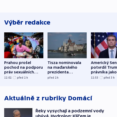
Výběr redakce
Prahou prošel
Tisza nominovala
Americký Sen
pochod na podporu
na maďarského
potvrdil Tru
práv sexuálních
prezidenta
právníka jako
menšin
bývalého šéfa
ministra
12:02
před 2
h
před 2
h
12:53
před 3
h
nejvyššího soudu
spravedlnost
Aktuálně z rubriky
Domácí
Řeky vysychají a podzemní vody
ubývá. Hydrolog: Klíčem je