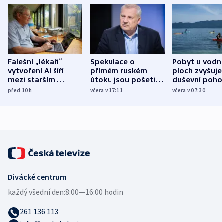
Falešní „lékaři“
Spekulace o
Pobyt u vodn
vytvoření AI šíří
přímém ruském
ploch zvyšuje
mezi staršími
útoku jsou pošetilé,
duševní poho
Poláky nebezpečné
míní estonský
ukázala
před 10
h
včera v 17:11
včera v 07:30
zdravotní rady
bezpečnostní
mezinárodní 
expert
Divácké centrum
každý všední den:
8:00—16:00 hodin
261 136 113