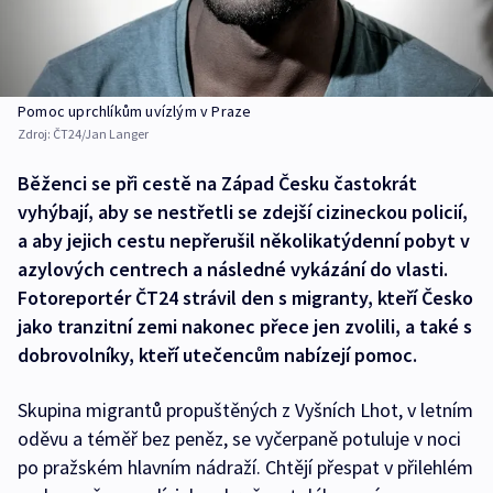
Pomoc uprchlíkům uvízlým v Praze
Zdroj:
ČT24/Jan Langer
Běženci se při cestě na Západ Česku častokrát
vyhýbají, aby se nestřetli se zdejší cizineckou policií,
a aby jejich cestu nepřerušil několikatýdenní pobyt v
azylových centrech a následné vykázání do vlasti.
Fotoreportér ČT24 strávil den s migranty, kteří Česko
jako tranzitní zemi nakonec přece jen zvolili, a také s
dobrovolníky, kteří utečencům nabízejí pomoc.
Skupina migrantů propuštěných z Vyšních Lhot, v letním
oděvu a téměř bez peněz, se vyčerpaně potuluje v noci
po pražském hlavním nádraží. Chtějí přespat v přilehlém