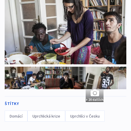
+ 20 dalších
ŠTÍTKY
Domácí
Uprchlická krize
Uprchlíci v Česku