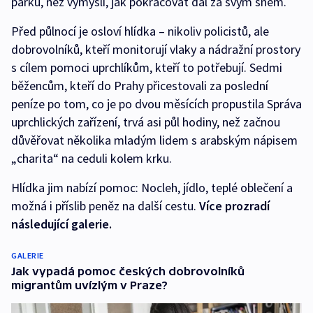
parku, než vymyslí, jak pokračovat dál za svým snem.
Před půlnocí je osloví hlídka – nikoliv policistů, ale
dobrovolníků, kteří monitorují vlaky a nádražní prostory
s cílem pomoci uprchlíkům, kteří to potřebují. Sedmi
běžencům, kteří do Prahy přicestovali za poslední
peníze po tom, co je po dvou měsících propustila Správa
uprchlických zařízení, trvá asi půl hodiny, než začnou
důvěřovat několika mladým lidem s arabským nápisem
„charita“ na ceduli kolem krku.
Hlídka jim nabízí pomoc: Nocleh, jídlo, teplé oblečení a
možná i příslib peněz na další cestu.
Více prozradí
následující galerie.
GALERIE
Jak vypadá pomoc českých dobrovolníků
migrantům uvízlým v Praze?