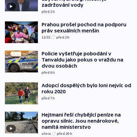
zadržování vody
před 1
h
Prahou prošel pochod na podporu
práv sexuálních menšin
12:02
před 2
h
Policie vyšetřuje pobodání v
Tanvaldu jako pokus o vraždu na
dvou osobách
před 6
h
Adopcí dospělých bylo loni nejvíc od
roku 2020
před 7
h
Hejtmani řeší chybějící peníze na
opravu silnic. Jsou nenárokové,
namítá ministerstvo
včera
před 20
h