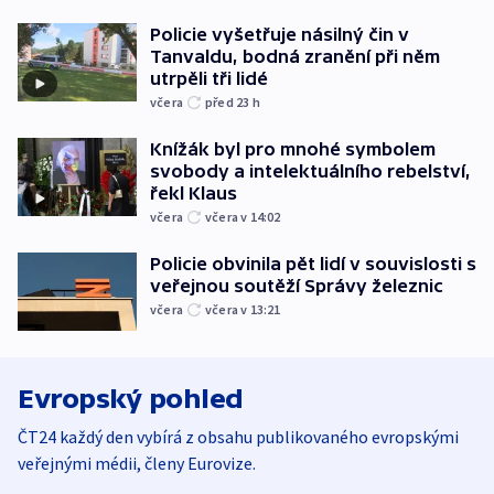
Policie vyšetřuje násilný čin v
Tanvaldu, bodná zranění při něm
utrpěli tři lidé
včera
před 23
h
Knížák byl pro mnohé symbolem
svobody a intelektuálního rebelství,
řekl Klaus
včera
včera v 14:02
Policie obvinila pět lidí v souvislosti s
veřejnou soutěží Správy železnic
včera
včera v 13:21
Evropský pohled
ČT24 každý den vybírá z obsahu publikovaného evropskými
veřejnými médii, členy Eurovize.