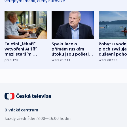
veřejnými médii, členy Eurovize.
Falešní „lékaři“
Spekulace o
Pobyt u vodn
vytvoření AI šíří
přímém ruském
ploch zvyšuje
mezi staršími
útoku jsou pošetilé,
duševní poho
Poláky nebezpečné
míní estonský
ukázala
před 12
h
včera v 17:11
včera v 07:30
zdravotní rady
bezpečnostní
mezinárodní 
expert
Divácké centrum
každý všední den:
8:00—16:00 hodin