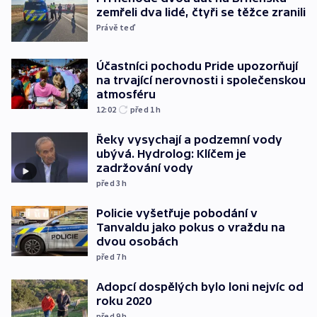
zemřeli dva lidé, čtyři se těžce zranili
Právě teď
Účastníci pochodu Pride upozorňují
na trvající nerovnosti i společenskou
atmosféru
12:02
před 1
h
Řeky vysychají a podzemní vody
ubývá. Hydrolog: Klíčem je
zadržování vody
před 3
h
Policie vyšetřuje pobodání v
Tanvaldu jako pokus o vraždu na
dvou osobách
před 7
h
Adopcí dospělých bylo loni nejvíc od
roku 2020
před 9
h