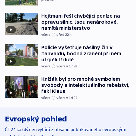
Hejtmani řeší chybějící peníze na
opravu silnic. Jsou nenárokové,
namítá ministerstvo
včera
před 22
h
Policie vyšetřuje násilný čin v
Tanvaldu, bodná zranění při něm
utrpěli tři lidé
včera
včera v 17:58
Knížák byl pro mnohé symbolem
svobody a intelektuálního rebelství,
řekl Klaus
včera
včera v 14:02
Evropský pohled
ČT24 každý den vybírá z obsahu publikovaného evropskými