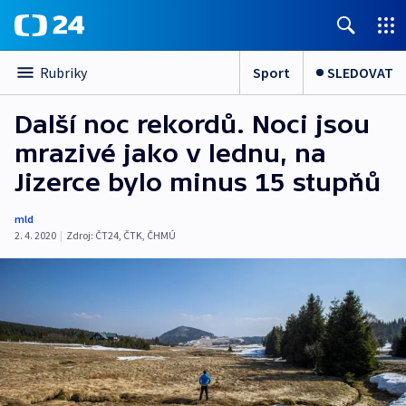
Sport
SLEDOVAT
Rubriky
Další noc rekordů. Noci jsou
mrazivé jako v lednu, na
Jizerce bylo minus 15 stupňů
mld
2. 4. 2020
|
Zdroj:
ČT24
,
ČTK
,
ČHMÚ