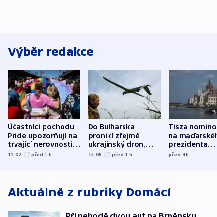
Výběr redakce
Účastníci pochodu
Do Bulharska
Tisza nomino
Pride upozorňují na
pronikl zřejmě
na maďarské
trvající nerovnosti i
ukrajinský dron,
prezidenta
společenskou
explodoval kilometr
bývalého šéf
12:02
před 1
h
13:05
před 1
h
před 4
h
atmosféru
od plynovodu
nejvyššího s
Aktuálně z rubriky
Domácí
Při nehodě dvou aut na Brněnsku