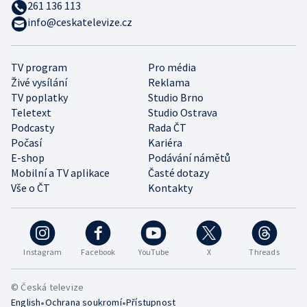
261 136 113
info@ceskatelevize.cz
TV program
Pro média
Živé vysílání
Reklama
TV poplatky
Studio Brno
Teletext
Studio Ostrava
Podcasty
Rada ČT
Počasí
Kariéra
E-shop
Podávání námětů
Mobilní a TV aplikace
Časté dotazy
Vše o ČT
Kontakty
Instagram
Facebook
YouTube
X
Threads
© Česká televize
•
•
English
Ochrana soukromí
Přístupnost