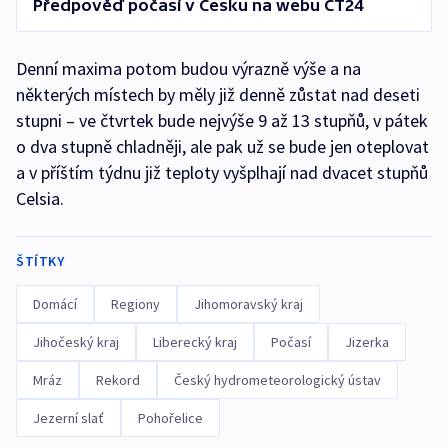
Předpověď počasí v Česku na webu ČT24
Denní maxima potom budou výrazně výše a na
některých místech by měly již denně zůstat nad deseti
stupni – ve čtvrtek bude nejvýše 9 až 13 stupňů, v pátek
o dva stupně chladněji, ale pak už se bude jen oteplovat
a v příštím týdnu již teploty vyšplhají nad dvacet stupňů
Celsia.
ŠTÍTKY
Domácí
Regiony
Jihomoravský kraj
Jihočeský kraj
Liberecký kraj
Počasí
Jizerka
Mráz
Rekord
Český hydrometeorologický ústav
Jezerní slať
Pohořelice