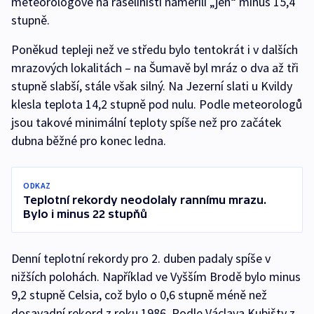
meteorologové na rašeliništi naměřili „jen“ minus 15,4
stupně.
Poněkud tepleji než ve středu bylo tentokrát i v dalších
mrazových lokalitách – na Šumavě byl mráz o dva až tři
stupně slabší, stále však silný. Na Jezerní slati u Kvildy
klesla teplota 14,2 stupně pod nulu. Podle meteorologů
jsou takové minimální teploty spíše než pro začátek
dubna běžné pro konec ledna.
ODKAZ
Teplotní rekordy neodolaly rannímu mrazu.
Bylo i minus 22 stupňů
Denní teplotní rekordy pro 2. duben padaly spíše v
nižších polohách. Například ve Vyšším Brodě bylo minus
9,2 stupně Celsia, což bylo o 0,6 stupně méně než
dosavadní rekord z roku 1986. Podle Václava Kubišty z