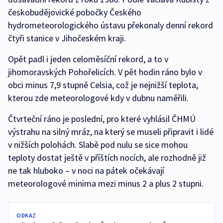
českobudějovické pobočky Českého
hydrometeorologického ústavu překonaly denní rekord
čtyři stanice v Jihočeském kraji.
Opět padl i jeden celoměsíční rekord, a to v
jihomoravských Pohořelicích. V pět hodin ráno bylo v
obci minus 7,9 stupně Celsia, což je nejnižší teplota,
kterou zde meteorologové kdy v dubnu naměřili.
Čtvrteční ráno je poslední, pro které vyhlásil ČHMÚ
výstrahu na silný mráz, na který se museli připravit i lidé
v nižších polohách. Slabě pod nulu se sice mohou
teploty dostat ještě v příštích nocích, ale rozhodně již
ne tak hluboko – v noci na pátek očekávají
meteorologové minima mezi minus 2 a plus 2 stupni.
ODKAZ