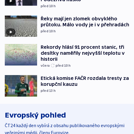
před 10
h
Řeky mají jen zlomek obvyklého
průtoku. Málo vody je i v přehradách
před 10
h
Rekordy hlásí 91 procent stanic, tři
desítky naměřily nejvyšší teplotu v
historii
včera
před 10
h
Etická komise FAČR rozdala tresty za
korupční kauzu
před 13
h
Evropský pohled
ČT24 každý den vybírá z obsahu publikovaného evropskými
veřejnými médii, členy Eurovize.