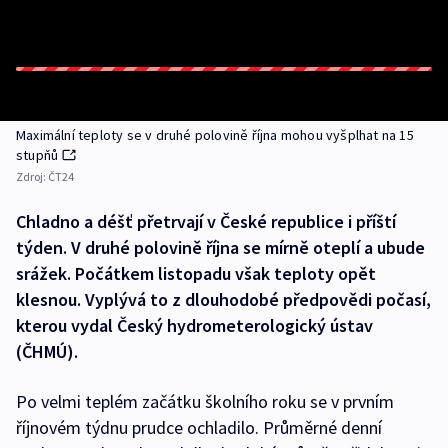
Maximální teploty se v druhé polovině října mohou vyšplhat na 15
stupňů
Zdroj:
ČT24
Chladno a déšť přetrvají v České republice i příští
týden. V druhé polovině října se mírně oteplí a ubude
srážek. Počátkem listopadu však teploty opět
klesnou. Vyplývá to z dlouhodobé předpovědi počasí,
kterou vydal Český hydrometerologický ústav
(ČHMÚ).
Po velmi teplém začátku školního roku se v prvním
říjnovém týdnu prudce ochladilo. Průměrné denní