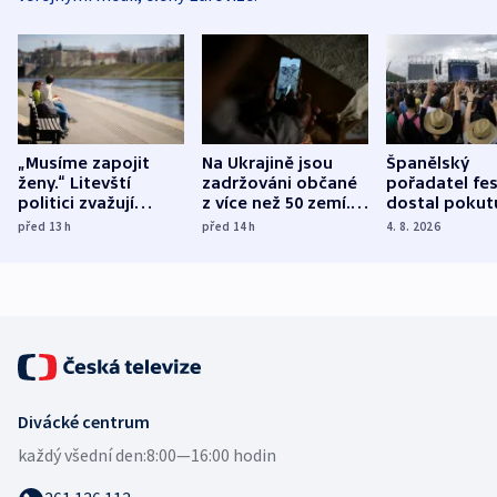
„Musíme zapojit
Na Ukrajině jsou
Španělský
ženy.“ Litevští
zadržováni občané
pořadatel fes
politici zvažují
z více než 50 zemí.
dostal pokut
dohodu o
Bojovali na straně
nekalé prakti
před 13
h
před 14
h
4. 8. 2026
demografii
Ruska
Divácké centrum
každý všední den:
8:00—16:00 hodin