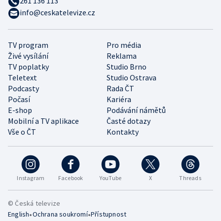
261 136 113
info@ceskatelevize.cz
TV program
Pro média
Živé vysílání
Reklama
TV poplatky
Studio Brno
Teletext
Studio Ostrava
Podcasty
Rada ČT
Počasí
Kariéra
E-shop
Podávání námětů
Mobilní a TV aplikace
Časté dotazy
Vše o ČT
Kontakty
Instagram
Facebook
YouTube
X
Threads
© Česká televize
•
•
English
Ochrana soukromí
Přístupnost