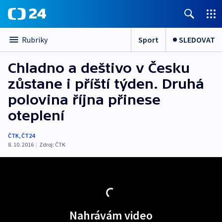
Sport
SLEDOVAT
Rubriky
Chladno a deštivo v Česku
zůstane i příští týden. Druhá
polovina října přinese
oteplení
ČTK
,
ČT24
8. 10. 2016
|
Zdroj:
ČTK
Nahrávám video