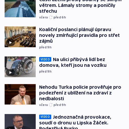
větrem. Lámaly stromy a poničily
střechu
včera
před 6
h
Koaliční poslanci plánují úpravu
novely zmírňující pravidla pro střet
zájmů
před 9
h
Na ulici přibývá lidí bez
VIDEO
domova, kteří jsou na vozíku
před 9
h
Nehodu Turka policie prověřuje pro
podezření z ublížení na zdraví z
nedbalosti
včera
před 9
h
Jednoznačná provokace,
VIDEO
soudí o dronu u Lipska Žáček.
Podezřívá Rusko