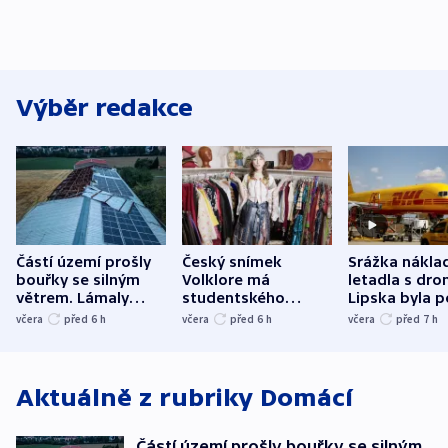
Výběr redakce
Částí území prošly
Český snímek
Srážka nákla
bouřky se silným
Volklore má
letadla s dr
větrem. Lámaly
studentského
Lipska byla p
stromy a poničily
Oscara, zabojuje o
německého mi
včera
před 6
h
včera
před 6
h
včera
před 7
h
střechu
cenu za krátký film
hybridní útok
Aktuálně z rubriky
Domácí
Částí území prošly bouřky se silným