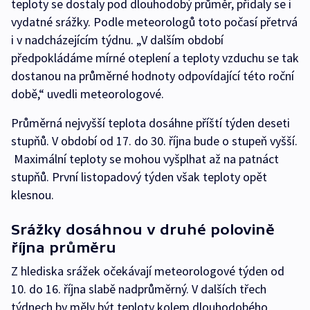
teploty se dostaly pod dlouhodobý průměr, přidaly se i
vydatné srážky. Podle meteorologů toto počasí přetrvá
i v nadcházejícím týdnu. „V dalším období
předpokládáme mírné oteplení a teploty vzduchu se tak
dostanou na průměrné hodnoty odpovídající této roční
době,“ uvedli meteorologové.
Průměrná nejvyšší teplota dosáhne příští týden deseti
stupňů. V období od 17. do 30. října bude o stupeň vyšší.
Maximální teploty se mohou vyšplhat až na patnáct
stupňů. První listopadový týden však teploty opět
klesnou.
Srážky dosáhnou v druhé polovině
října průměru
Z hlediska srážek očekávají meteorologové týden od
10. do 16. října slabě nadprůměrný. V dalších třech
týdnech by měly být teploty kolem dlouhodobého