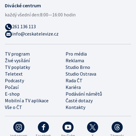
Divácké centrum
každý všední den:
8:00—16:00 hodin
261 136 113
info@ceskatelevize.cz
TV program
Pro média
Živé vysílání
Reklama
TV poplatky
Studio Brno
Teletext
Studio Ostrava
Podcasty
Rada ČT
Počasí
Kariéra
E-shop
Podávání námětů
Mobilní a TV aplikace
Časté dotazy
Vše o ČT
Kontakty
Instagram
Facebook
YouTube
X
Threads