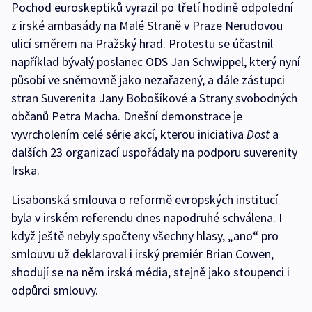
Pochod euroskeptiků vyrazil po třetí hodině odpolední
z irské ambasády na Malé Straně v Praze Nerudovou
ulicí směrem na Pražský hrad. Protestu se účastnil
například bývalý poslanec ODS Jan Schwippel, který nyní
působí ve sněmovně jako nezařazený, a dále zástupci
stran Suverenita Jany Bobošíkové a Strany svobodných
občanů Petra Macha. Dnešní demonstrace je
vyvrcholením celé série akcí, kterou iniciativa
Dost
a
dalších 23 organizací uspořádaly na podporu suverenity
Irska.
Lisabonská smlouva o reformě evropských institucí
byla v irském referendu dnes napodruhé schválena. I
když ještě nebyly spočteny všechny hlasy, „ano“ pro
smlouvu už deklaroval i irský premiér Brian Cowen,
shodují se na něm irská média, stejně jako stoupenci i
odpůrci smlouvy.