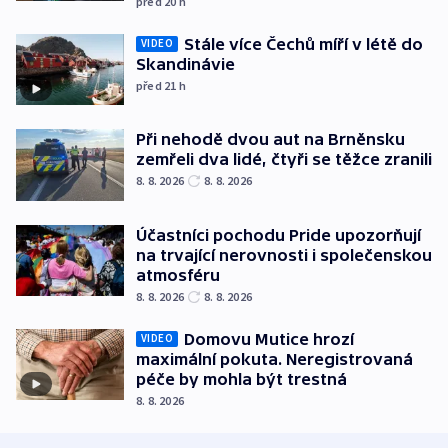
před 20
h
Stále více Čechů míří v létě do
VIDEO
Skandinávie
před 21
h
Při nehodě dvou aut na Brněnsku
zemřeli dva lidé, čtyři se těžce zranili
8. 8. 2026
8. 8. 2026
Účastníci pochodu Pride upozorňují
na trvající nerovnosti i společenskou
atmosféru
8. 8. 2026
8. 8. 2026
Domovu Mutice hrozí
VIDEO
maximální pokuta. Neregistrovaná
péče by mohla být trestná
8. 8. 2026