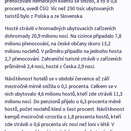
přenocování německých klientů se snížilo, a to o 0,8
procenta, uvedl ČSÚ. Víc než 250 tisíc ubytovaných
turistů bylo z Polska a ze Slovenska.
Hosté strávili v hromadných ubytovacích zařízeních
dohromady 20,9 milionu nocí. Na cizince připadalo 7,8
milionu přenocování, na české občany skoro 13,2
milionu noclehů. V průměru připadlo na jednoho hosta
2,7 přenocování. Zahraniční turisté strávili v zařízeních
průměrně 2,4 noci, hosté z Česka 2,9 noci.
Návštěvnost hotelů se v období července až září
meziročně mírně snížila o 0,1 procenta. Celkem se v
nich ubytovalo 4,6 milionu hostů, kteří zde strávili 11,3
milionu nocí. Do penzionů přijelo o 6,3 procenta méně
hostů, počet noclehů klesl o šest procent. Návštěvnost
kempů meziročně vzrostla o 1,8 procenta hostů, kteří
zde strávili o 0,6 procenta víc nocí než loni v létě. V