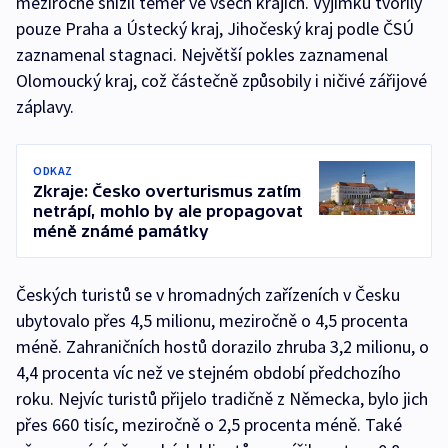
meziročně snížil téměř ve všech krajích. Výjimku tvořily
pouze Praha a Ústecký kraj, Jihočeský kraj podle ČSÚ
zaznamenal stagnaci. Největší pokles zaznamenal
Olomoucký kraj, což částečně způsobily i ničivé zářijové
záplavy.
ODKAZ
Zkraje: Česko overturismus zatím
netrápí, mohlo by ale propagovat
méně známé památky
Českých turistů se v hromadných zařízeních v Česku
ubytovalo přes 4,5 milionu, meziročně o 4,5 procenta
méně. Zahraničních hostů dorazilo zhruba 3,2 milionu, o
4,4 procenta víc než ve stejném období předchozího
roku. Nejvíc turistů přijelo tradičně z Německa, bylo jich
přes 660 tisíc, meziročně o 2,5 procenta méně. Také