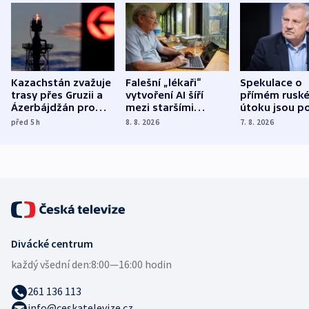
Kazachstán zvažuje
Falešní „lékaři“
Spekulace o
trasy přes Gruzii a
vytvoření AI šíří
přímém rusk
Ázerbájdžán pro
mezi staršími
útoku jsou po
vývoz ropy do
Poláky nebezpečné
míní estonsk
před 5
h
8. 8. 2026
7. 8. 2026
Evropy
zdravotní rady
bezpečnostn
expert
Divácké centrum
každý všední den:
8:00—16:00 hodin
261 136 113
info@ceskatelevize.cz