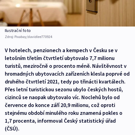
Ilustrační foto
Zdroj:
Pixabay/davidlee770924
V hotelech, penzionech a kempech v Česku se v
letošním třetím čtvrtletí ubytovalo 7,7 milionu
turistů, meziročně o procento méně. Návštěvnost v
hromadných ubytovacích zařízeních klesla poprvé od
druhého čtvrtletí 2021, tedy po třinácti kvartálech.
Přes letní turistickou sezonu ubylo českých hostů,
cizinců se naopak ubytovalo víc. Noclehů bylo od
července do konce září 20,9 milionu, což oproti
stejnému období minulého roku znamená pokles o
1,7 procenta, informoval Český statistický úřad
(ČSÚ).