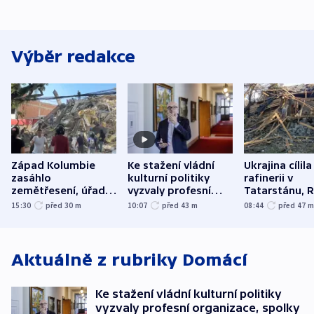
Výběr redakce
Západ Kolumbie
Ke stažení vládní
Ukrajina cílila
zasáhlo
kulturní politiky
rafinerii v
zemětřesení, úřady
vyzvaly profesní
Tatarstánu, 
hlásí přes sto obětí
organizace, spolky i
útočilo na mě
15:30
před 30
m
10:07
před 43
m
08:44
před 47
odbory
benzinky či s
WHO
Aktuálně z rubriky
Domácí
Ke stažení vládní kulturní politiky
vyzvaly profesní organizace, spolky