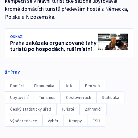
kempech se v hlavní turistické sezoně ubytovávali
kromě domácích turistů především hosté z Německa,
Polska a Nizozemska.
ODKAZ
Praha zakázala organizované tahy
turistů po hospodách, ruší místní
ŠTÍTKY
Domácí
Ekonomika
Hotel
Penzion
Ubytování
Turismus
Cestovní ruch
Statistika
Český statistický úřad
Turisté
Zahraničí
Výběr redakce
Výběr
Kempy
ČSÚ