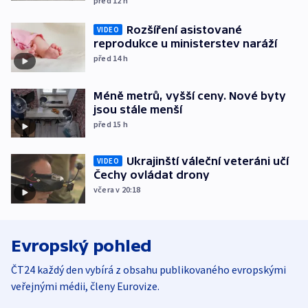
před 12
h
Rozšíření asistované
VIDEO
reprodukce u ministerstev naráží
před 14
h
Méně metrů, vyšší ceny. Nové byty
jsou stále menší
před 15
h
Ukrajinští váleční veteráni učí
VIDEO
Čechy ovládat drony
včera v 20:18
Evropský pohled
ČT24 každý den vybírá z obsahu publikovaného evropskými
veřejnými médii, členy Eurovize.