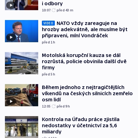
i odbory
10:07
před 43
m
NATO vždy zareaguje na
VIDEO
hrozby adekvátně, ale musíme být
připraveni, míní Vondráček
před 1
h
Motolská korupční kauza se dál
rozrůstá, policie obvinila další dvě
firmy
před 5
h
Během jednoho z nejtragičtějších
víkendů na českých silnicích zemřelo
osm lidí
12:05
před 9
h
Kontrola na Úřadu práce zjistila
nedostatky v účetnictví za 5,6
miliardy