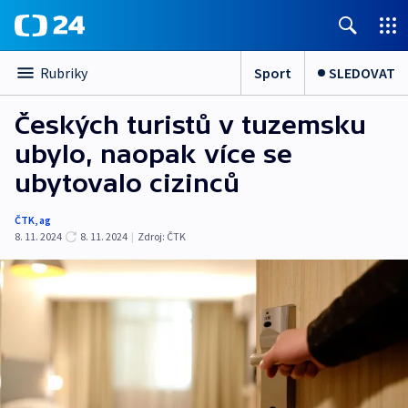
Sport
SLEDOVAT
Rubriky
Českých turistů v tuzemsku
ubylo, naopak více se
ubytovalo cizinců
ČTK
,
ag
8. 11. 2024
8. 11. 2024
|
Zdroj:
ČTK