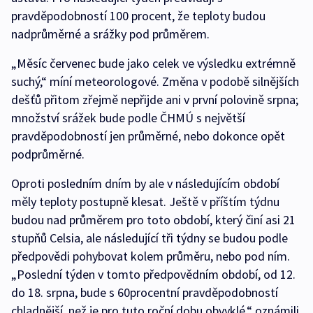
pravděpodobností 100 procent, že teploty budou
nadprůměrné a srážky pod průměrem.
„Měsíc červenec bude jako celek ve výsledku extrémně
suchý,“ míní meteorologové. Změna v podobě silnějších
dešťů přitom zřejmě nepřijde ani v první polovině srpna;
množství srážek bude podle ČHMÚ s největší
pravděpodobností jen průměrné, nebo dokonce opět
podprůměrné.
Oproti posledním dním by ale v následujícím období
měly teploty postupně klesat. Ještě v příštím týdnu
budou nad průměrem pro toto období, který činí asi 21
stupňů Celsia, ale následující tři týdny se budou podle
předpovědi pohybovat kolem průměru, nebo pod ním.
„Poslední týden v tomto předpovědním období, od 12.
do 18. srpna, bude s 60procentní pravděpodobností
chladnější, než je pro tuto roční dobu obvyklé,“ oznámili