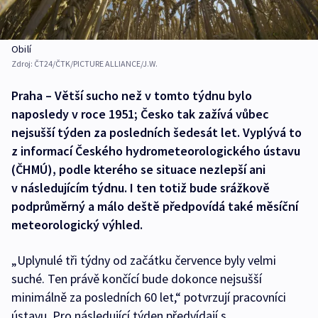
Obilí
Zdroj:
ČT24/ČTK/PICTURE ALLIANCE/J.W.
Praha – Větší sucho než v tomto týdnu bylo
naposledy v roce 1951; Česko tak zažívá vůbec
nejsušší týden za posledních šedesát let. Vyplývá to
z informací Českého hydrometeorologického ústavu
(ČHMÚ), podle kterého se situace nezlepší ani
v následujícím týdnu. I ten totiž bude srážkově
podprůměrný a málo deště předpovídá také měsíční
meteorologický výhled.
„Uplynulé tři týdny od začátku července byly velmi
suché. Ten právě končící bude dokonce nejsušší
minimálně za posledních 60 let,“ potvrzují pracovníci
ústavu. Pro následující týden předvídají s