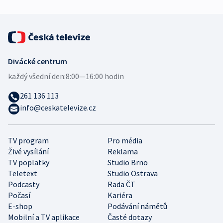
Divácké centrum
každý všední den:
8:00—16:00 hodin
261 136 113
info@ceskatelevize.cz
TV program
Pro média
Živé vysílání
Reklama
TV poplatky
Studio Brno
Teletext
Studio Ostrava
Podcasty
Rada ČT
Počasí
Kariéra
E-shop
Podávání námětů
Mobilní a TV aplikace
Časté dotazy