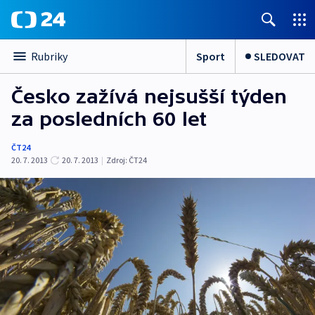
Sport
SLEDOVAT
Rubriky
Česko zažívá nejsušší týden
za posledních 60 let
ČT24
20. 7. 2013
20. 7. 2013
|
Zdroj:
ČT24