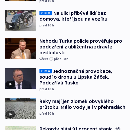
před 10
h
Na ulici přibývá lidí bez
VIDEO
domova, kteří jsou na vozíku
před 10
h
Nehodu Turka policie prověřuje pro
podezření z ublížení na zdraví z
nedbalosti
včera
před 10
h
Jednoznačná provokace,
VIDEO
soudí o dronu u Lipska Žáček.
Podezřívá Rusko
před 10
h
Řeky mají jen zlomek obvyklého
průtoku. Málo vody je i v přehradách
před 10
h
Rekordy hlásí 91 procent stanic, tři