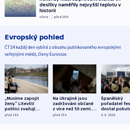
desítky naměřily nejvyšší teplotu v
historii
včera
před 10
h
Evropský pohled
ČT24 každý den vybírá z obsahu publikovaného evropskými
veřejnými médii, členy Eurovize.
„Musíme zapojit
Na Ukrajině jsou
Španělský
ženy.“ Litevští
zadržováni občané
pořadatel fes
politici zvažují
z více než 50 zemí.
dostal pokut
dohodu o
Bojovali na straně
nekalé prakti
před 14
h
před 15
h
4. 8. 2026
demografii
Ruska