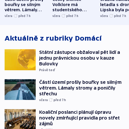
bouřky se silným
Volklore má
letadla s dr
větrem. Lámaly
studentského
Lipska byla p
stromy a poničily
Oscara, zabojuje o
německého mi
včera
před 7
h
včera
před 7
h
včera
před 7
h
střechu
cenu za krátký film
hybridní útok
Aktuálně z rubriky
Domácí
Státní zástupce obžaloval pět lidí a
jednu právnickou osobu v kauze
Bulovky
Právě teď
Částí území prošly bouřky se silným
větrem. Lámaly stromy a poničily
střechu
včera
před 7
h
Koaliční poslanci plánují úpravu
novely zmírňující pravidla pro střet
zájmů