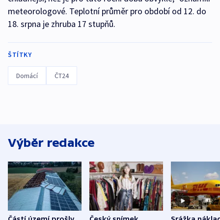
meteorologové. Teplotní průměr pro období od 12. do
18. srpna je zhruba 17 stupňů.
ŠTÍTKY
Domácí
ČT24
Výběr redakce
Částí území prošly
Český snímek
Srážka nákla