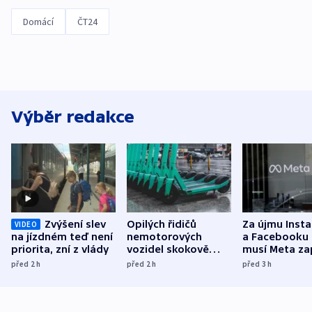
Domácí
ČT24
Výběr redakce
Zvýšení slev
Opilých řidičů
Za újmu Inst
VIDEO
na jízdném teď není
nemotorových
a Facebooku
priorita, zní z vlády
vozidel skokově
musí Meta zap
přibylo, nejvíc ve
půl miliardy 
před 2
h
před 2
h
před 3
h
středních Čechách