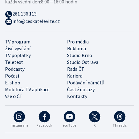
každý všední den:
8:00—16:00 hodin
261 136 113
info@ceskatelevize.cz
TV program
Pro média
Živé vysílání
Reklama
TV poplatky
Studio Brno
Teletext
Studio Ostrava
Podcasty
Rada ČT
Počasí
Kariéra
E-shop
Podávání námětů
Mobilní a TV aplikace
Časté dotazy
Vše o ČT
Kontakty
Instagram
Facebook
YouTube
X
Threads