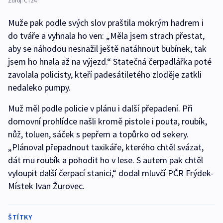
Zdroj:
ČT24
Muže pak podle svých slov praštila mokrým hadrem i
do tváře a vyhnala ho ven: „Měla jsem strach přestat,
aby se náhodou nesnažil ještě natáhnout bubínek, tak
jsem ho hnala až na výjezd.“ Statečná čerpadlářka poté
zavolala policisty, kteří padesátiletého zloděje zatkli
nedaleko pumpy.
Muž měl podle policie v plánu i další přepadení. Při
domovní prohlídce našli kromě pistole i pouta, roubík,
nůž, toluen, sáček s pepřem a topůrko od sekery.
„Plánoval přepadnout taxikáře, kterého chtěl svázat,
dát mu roubík a pohodit ho v lese. S autem pak chtěl
vyloupit další čerpací stanici,“ dodal mluvčí PČR Frýdek-
Místek Ivan Žurovec.
ŠTÍTKY