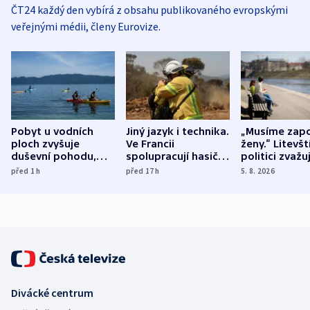
ČT24 každý den vybírá z obsahu publikovaného evropskými
veřejnými médii, členy Eurovize.
Pobyt u vodních
Jiný jazyk i technika.
„Musíme zapo
ploch zvyšuje
Ve Francii
ženy.“ Litevšt
duševní pohodu,
spolupracují hasiči z
politici zvažuj
ukázala
různých zemí
dohodu o
před 1
h
před 17
h
5. 8. 2026
mezinárodní studie
demografii
Divácké centrum