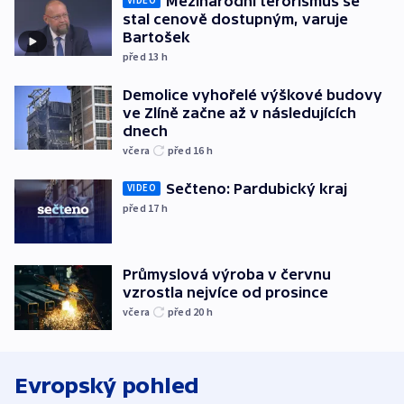
Mezinárodní terorismus se
VIDEO
stal cenově dostupným, varuje
Bartošek
před 13
h
Demolice vyhořelé výškové budovy
ve Zlíně začne až v následujících
dnech
včera
před 16
h
Sečteno: Pardubický kraj
VIDEO
před 17
h
Průmyslová výroba v červnu
vzrostla nejvíce od prosince
včera
před 20
h
Evropský pohled