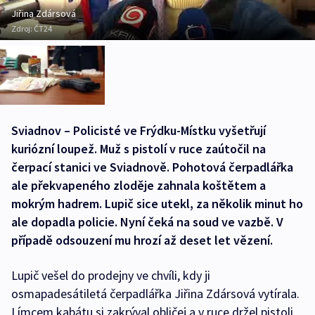
Jiřina Zdársová
Zdroj:
ČT24
Sviadnov – Policisté ve Frýdku-Místku vyšetřují
kuriózní loupež. Muž s pistolí v ruce zaútočil na
čerpací stanici ve Sviadnově. Pohotová čerpadlářka
ale překvapeného zloděje zahnala koštětem a
mokrým hadrem. Lupič sice utekl, za několik minut ho
ale dopadla policie. Nyní čeká na soud ve vazbě. V
případě odsouzení mu hrozí až deset let vězení.
Lupič vešel do prodejny ve chvíli, kdy ji
osmapadesátiletá čerpadlářka Jiřina Zdársová vytírala.
Límcem kabátu si zakrýval obličej a v ruce držel pistoli.