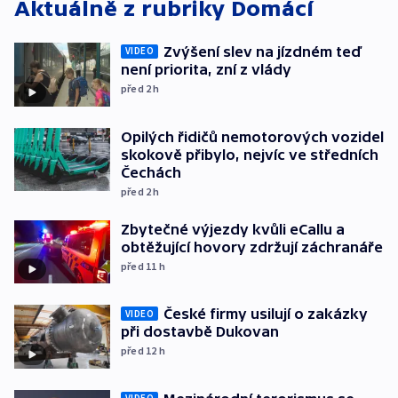
Aktuálně z rubriky
Domácí
Zvýšení slev na jízdném teď
VIDEO
není priorita, zní z vlády
před 2
h
Opilých řidičů nemotorových vozidel
skokově přibylo, nejvíc ve středních
Čechách
před 2
h
Zbytečné výjezdy kvůli eCallu a
obtěžující hovory zdržují záchranáře
před 11
h
České firmy usilují o zakázky
VIDEO
při dostavbě Dukovan
před 12
h