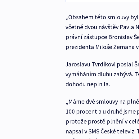
„Obsahem této smlouvy byla
včetně dvou návštěv Pavla N
právní zástupce Bronislav Še
prezidenta Miloše Zemana v 
Jaroslavu Tvrdíkovi poslal Š
vymáháním dluhu zabývá. Tvr
dohodu neplnila.
„Máme dvě smlouvy na plnění
100 procent a u druhé jsme p
protože prostě plnění v ce
napsal v SMS České televizi