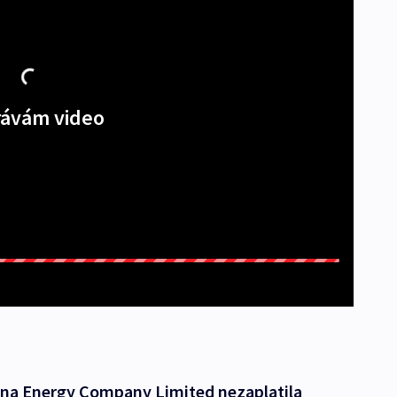
ávám video
ina Energy Company Limited nezaplatila