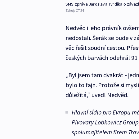
SMS zpráva Jaroslava Tvrdíka o závaz
Zdroj:
ČT24
Nedvěd i jeho právník ovšem
nedostali. Šerák se bude v 
věc řešit soudní cestou. Pře
českých barvách odehrál 91 
„Byl jsem tam dvakrát - jed
bylo to fajn. Protože si mys
důležitá,“ uvedl Nedvěd.
Hlavní sídlo pro Evropu má
Pivovary Lobkowicz Group,
spolumajitelem firem Tra