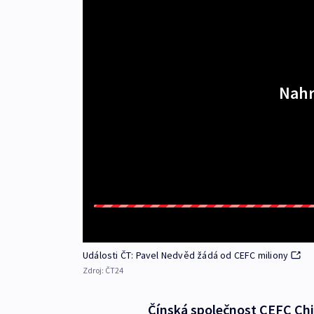
Nahr
Události ČT: Pavel Nedvěd žádá od CEFC miliony
Zdroj:
ČT24
Čínská společnost CEFC Ch