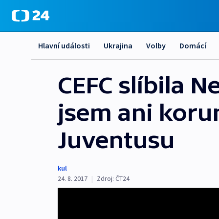
Hlavní události
Ukrajina
Volby
Domácí
CEFC slíbila N
jsem ani koru
Juventusu
kul
24. 8. 2017
|
Zdroj:
ČT24