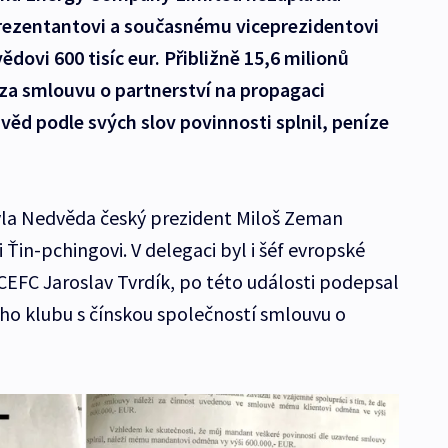
ezentantovi a současnému viceprezidentovi
dovi 600 tisíc eur. Přibližně 15,6 milionů
a smlouvu o partnerství na propagaci
věd podle svých slov povinnosti splnil, peníze
avla Nedvěda český prezident Miloš Zeman
Ťin-pchingovi. V delegaci byl i šéf evropské
 CEFC Jaroslav Tvrdík, po této události podepsal
ého klubu s čínskou společností smlouvu o