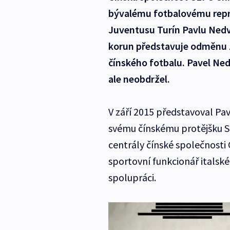
bývalému fotbalovému repr
Juventusu Turín Pavlu Nedvě
korun představuje odměnu z
čínského fotbalu. Pavel Ned
ale neobdržel.
V září 2015 představoval P
svému čínskému protějšku Si 
centrály čínské společnosti
sportovní funkcionář italsk
spolupráci.