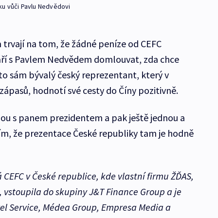
ku vůči Pavlu Nedvědovi
 trvají na tom, že žádné peníze od CEFC
září s Pavlem Nedvědem domlouvat, zda chce
sto sám bývalý český reprezentant, který v
zápasů, hodnotí své cesty do Číny pozitivně.
nou s panem prezidentem a pak ještě jednou a
lím, že prezentace České republiky tam je hodně
 CEFC v České republice, kde vlastní firmu ŽĎAS,
 vstoupila do skupiny J&T Finance Group a je
vel Service, Médea Group, Empresa Media a