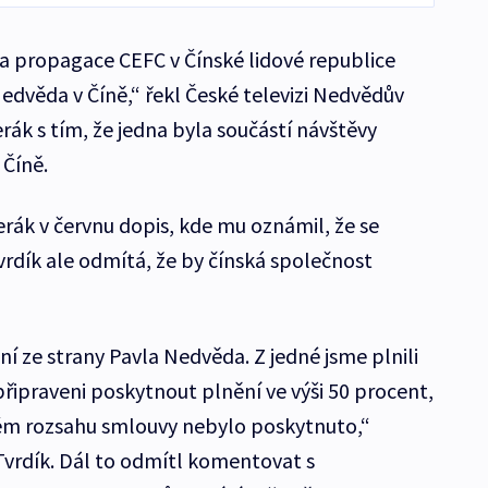
 propagace CEFC v Čínské lidové republice
edvěda v Číně,“ řekl České televizi Nedvědův
rák s tím, že jedna byla součástí návštěvy
Číně.
erák v červnu dopis, kde mu oznámil, že se
dík ale odmítá, že by čínská společnost
 ze strany Pavla Nedvěda. Z jedné jsme plnili
řipraveni poskytnout plnění ve výši 50 procent,
lém rozsahu smlouvy nebylo poskytnuto,“
 Tvrdík. Dál to odmítl komentovat s