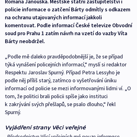
Romana Janouška. Městské státní zastupitelství i
policie informace o zatčení Bárty odmítly s odkazem
na ochranu utajovaných informací jakkoli
komentovat. Podle informací České televize Obvodní
soud pro Prahu 1 zatím návrh na vzetí do vazby Víta
Bárty neobdržel.
„Podle mě daleko pravděpodobnější je, že se případ
týká vynášení policejních informací,“ myslí si redaktor
Respektu Jaroslav Spurný. Případ Petra Lessyho je
podle něj příliš starý, zatímco o vyšetřování úniku
informací od policie se mezi informovanými lidmi ví. „O
tom, že politici brali policii spíše jako instituci
k zakrývání svých přešlapů, se psalo dlouho,“ řekl
Spurný.
Vyjádření strany Věci veřejné
„Předsednictvo Věcí veřejných má pouze informace