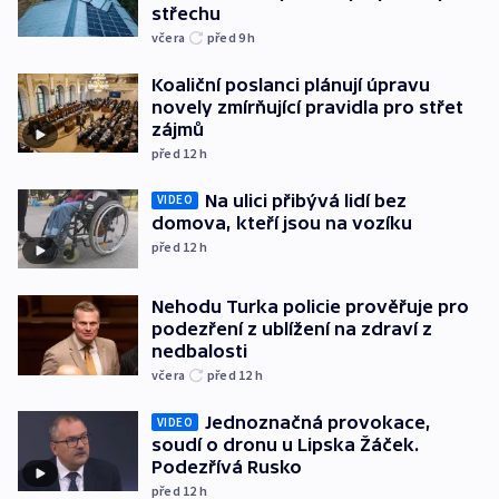
střechu
včera
před 9
h
Koaliční poslanci plánují úpravu
novely zmírňující pravidla pro střet
zájmů
před 12
h
Na ulici přibývá lidí bez
VIDEO
domova, kteří jsou na vozíku
před 12
h
Nehodu Turka policie prověřuje pro
podezření z ublížení na zdraví z
nedbalosti
včera
před 12
h
Jednoznačná provokace,
VIDEO
soudí o dronu u Lipska Žáček.
Podezřívá Rusko
před 12
h