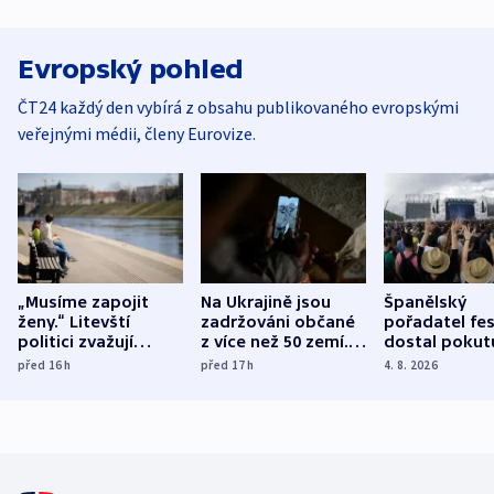
Evropský pohled
ČT24 každý den vybírá z obsahu publikovaného evropskými
veřejnými médii, členy Eurovize.
„Musíme zapojit
Na Ukrajině jsou
Španělský
ženy.“ Litevští
zadržováni občané
pořadatel fes
politici zvažují
z více než 50 zemí.
dostal pokut
dohodu o
Bojovali na straně
nekalé prakti
před 16
h
před 17
h
4. 8. 2026
demografii
Ruska