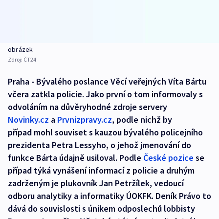
obrázek
Zdroj:
ČT24
Praha - Bývalého poslance Věcí veřejných Víta Bártu
včera zatkla policie. Jako první o tom informovaly s
odvoláním na důvěryhodné zdroje servery
Novinky.cz
a
Prvnizpravy.cz
, podle nichž by
případ mohl souviset s kauzou bývalého policejního
prezidenta Petra Lessyho, o jehož jmenování do
funkce Bárta údajně usiloval. Podle
České pozice
se
případ týká vynášení informací z policie a druhým
zadrženým je plukovník Jan Petržílek, vedoucí
odboru analytiky a informatiky ÚOKFK. Deník Právo to
dává do souvislosti s únikem odposlechů lobbisty