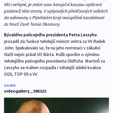
Věci veřejné, je znám svou korupční kauzou uplácení
poslanců této strany. V uplynulých předčasných volbách
do sněmovny v Plzeňském kraji neúspěšně kandidoval
za hnutí Úsvit Tomia Okamury.
Bývalého policejního prezidenta Petra Lessyho
prosadil do funkce tehdejší ministr vnitra za VV Radek
John. Spekulovalo se, že na jeho nominaci v zákulisí
tlačil nejvíc právě Vít Bárta. Kvůli sporům o výměnu
tehdejšího policejního prezidenta Oldřicha Martinů za
Lessyho se málem rozpadla i tehdejší vládní koalice
ODS, TOP 09 a VV.
GALERIE
videogallery_386322