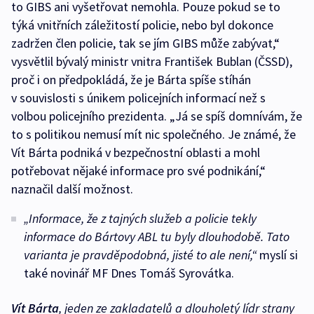
to GIBS ani vyšetřovat nemohla. Pouze pokud se to
týká vnitřních záležitostí policie, nebo byl dokonce
zadržen člen policie, tak se jím GIBS může zabývat,“
vysvětlil bývalý ministr vnitra František Bublan (ČSSD),
proč i on předpokládá, že je Bárta spíše stíhán
v souvislosti s únikem policejních informací než s
volbou policejního prezidenta. „Já se spíš domnívám, že
to s politikou nemusí mít nic společného. Je známé, že
Vít Bárta podniká v bezpečnostní oblasti a mohl
potřebovat nějaké informace pro své podnikání,“
naznačil další možnost.
„Informace, že z tajných služeb a policie tekly
informace do Bártovy ABL tu byly dlouhodobě. Tato
varianta je pravděpodobná, jisté to ale není,“
myslí si
také novinář MF Dnes Tomáš Syrovátka.
Vít Bárta
, jeden ze zakladatelů a dlouholetý lídr strany