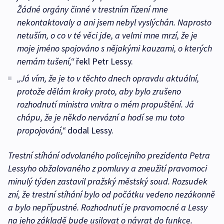
Žádné orgány činné v trestním řízení mne
nekontaktovaly a ani jsem nebyl vyslýchán. Naprosto
netuším, o co v té věci jde, a velmi mne mrzí, že je
moje jméno spojováno s nějakými kauzami, o kterých
nemám tušení,“
řekl Petr Lessy.
„Já vím, že je to v těchto dnech opravdu aktuální,
protože dělám kroky proto, aby bylo zrušeno
rozhodnutí ministra vnitra o mém propuštění. Já
chápu, že je někdo nervózní a hodí se mu toto
propojování,“
dodal Lessy.
Trestní stíhání odvolaného policejního prezidenta Petra
Lessyho obžalovaného z pomluvy a zneužití pravomoci
minulý týden zastavil pražský městský soud. Rozsudek
zní, že trestní stíhání bylo od počátku vedeno nezákonně
a bylo nepřípustné. Rozhodnutí je pravomocné a Lessy
na jeho základě bude usilovat o návrat do funkce.