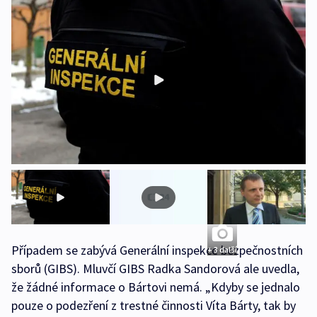
Případem se zabývá Generální inspekce bezpečnostních
+ 3 další
sborů (GIBS). Mluvčí GIBS Radka Sandorová ale uvedla,
že žádné informace o Bártovi nemá. „Kdyby se jednalo
pouze o podezření z trestné činnosti Víta Bárty, tak by