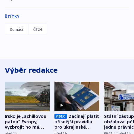
ŠTÍTKY
Domácí
ČT24
Výběr redakce
Irsko je „achillovou
Začínají platit
Státní zástu
VIDEO
patou“ Evropy,
přísnější pravidla
obžaloval pět 
vyzbrojit ho má
pro ukrajinské
jednu právni
Francie
uprchlíky
osobu v kauz
před 1
h
před 1
h
06:11
před 1
h