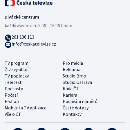
Divácké centrum
každý všední den:
8:00—16:00 hodin
261 136 113
info@ceskatelevize.cz
TV program
Pro média
Živé vysílání
Reklama
TV poplatky
Studio Brno
Teletext
Studio Ostrava
Podcasty
Rada ČT
Počasí
Kariéra
E-shop
Podávání námětů
Mobilní a TV aplikace
Časté dotazy
Vše o ČT
Kontakty