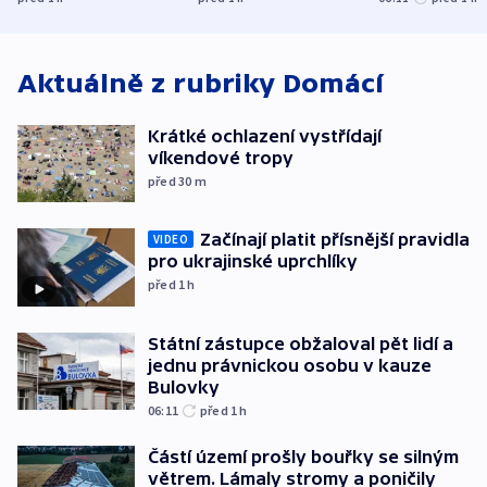
Bulovky
Aktuálně z rubriky
Domácí
Krátké ochlazení vystřídají
víkendové tropy
před 30
m
Začínají platit přísnější pravidla
VIDEO
pro ukrajinské uprchlíky
před 1
h
Státní zástupce obžaloval pět lidí a
jednu právnickou osobu v kauze
Bulovky
06:11
před 1
h
Částí území prošly bouřky se silným
větrem. Lámaly stromy a poničily