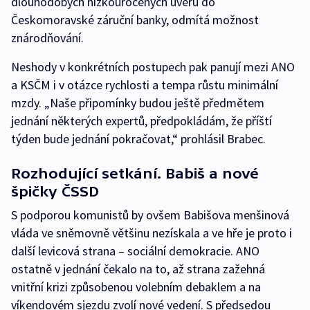
dlouhodobých nízkoúročených úvěrů do
Českomoravské záruční banky, odmítá možnost
znárodňování.
Neshody v konkrétních postupech pak panují mezi ANO
a KSČM i v otázce rychlosti a tempa růstu minimální
mzdy. „Naše připomínky budou ještě předmětem
jednání některých expertů, předpokládám, že příští
týden bude jednání pokračovat,“ prohlásil Brabec.
Rozhodující setkání. Babiš a nové
špičky ČSSD
S podporou komunistů by ovšem Babišova menšinová
vláda ve sněmovně většinu nezískala a ve hře je proto i
další levicová strana – sociální demokracie. ANO
ostatně v jednání čekalo na to, až strana zažehná
vnitřní krizi způsobenou volebním debaklem a na
víkendovém sjezdu zvolí nové vedení. S předsedou