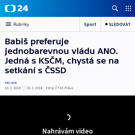
Sport
SLEDOVAT
Rubriky
Babiš preferuje
jednobarevnou vládu ANO.
Jedná s KSČM, chystá se na
setkání s ČSSD
ver
,
ave
20. 2. 2018
20. 2. 2018
|
Zdroj:
ČT24
,
Právo
Nahrávám video