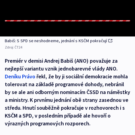
Babiš: S SPD se neshodneme, jednání s KSČM pokračují
Zdroj:
ČT24
Premiér v demisi Andrej Babiš (ANO) považuje za
nejlepší variantu vznik jednobarevné vlády ANO.
Deníku Právo
řekl, že by ji sociální demokracie mohla
tolerovat na základě programové dohody, nebránil
by se ale ani odborným nominacím ČSSD na náměstky
a ministry. K prvnímu jednání obě strany zasednou ve
středu. Hnutí souběžně pokračuje v rozhovorech i s
KSČM a SPD, v posledním případě ale hovoří o
výrazných programových rozporech.