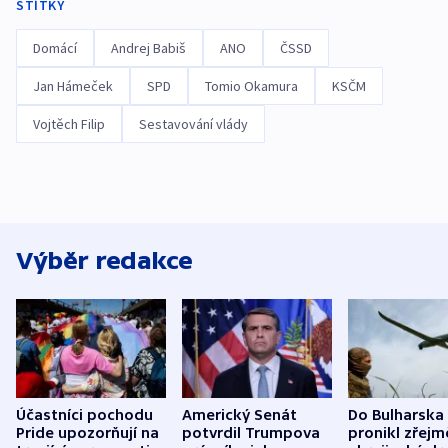
ŠTÍTKY
Domácí
Andrej Babiš
ANO
ČSSD
Jan Hámeček
SPD
Tomio Okamura
KSČM
Vojtěch Filip
Sestavování vlády
Výběr redakce
Účastníci pochodu
Americký Senát
Do Bulharska
Pride upozorňují na
potvrdil Trumpova
pronikl zřejm