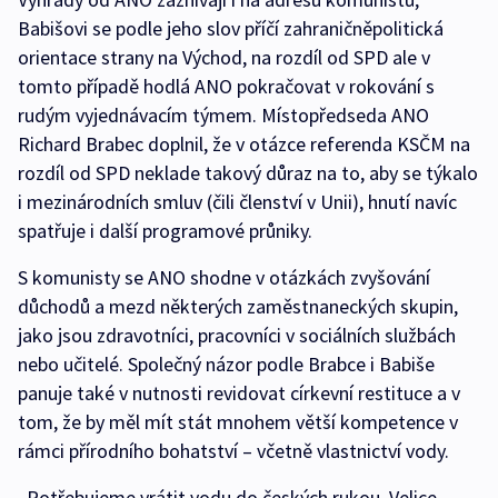
Babišovi se podle jeho slov příčí zahraničněpolitická
orientace strany na Východ, na rozdíl od SPD ale v
tomto případě hodlá ANO pokračovat v rokování s
rudým vyjednávacím týmem. Místopředseda ANO
Richard Brabec doplnil, že v otázce referenda KSČM na
rozdíl od SPD neklade takový důraz na to, aby se týkalo
i mezinárodních smluv (čili členství v Unii), hnutí navíc
spatřuje i další programové průniky.
S komunisty se ANO shodne v otázkách zvyšování
důchodů a mezd některých zaměstnaneckých skupin,
jako jsou zdravotníci, pracovníci v sociálních službách
nebo učitelé. Společný názor podle Brabce i Babiše
panuje také v nutnosti revidovat církevní restituce a v
tom, že by měl mít stát mnohem větší kompetence v
rámci přírodního bohatství – včetně vlastnictví vody.
„Potřebujeme vrátit vodu do českých rukou. Velice