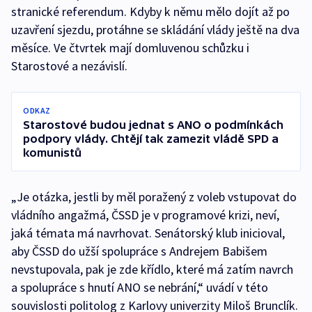
stranické referendum. Kdyby k němu mělo dojít až po
uzavření sjezdu, protáhne se skládání vlády ještě na dva
měsíce. Ve čtvrtek mají domluvenou schůzku i
Starostové a nezávislí.
ODKAZ
Starostové budou jednat s ANO o podmínkách
podpory vlády. Chtějí tak zamezit vládě SPD a
komunistů
„Je otázka, jestli by měl poražený z voleb vstupovat do
vládního angažmá, ČSSD je v programové krizi, neví,
jaká témata má navrhovat. Senátorský klub inicioval,
aby ČSSD do užší spolupráce s Andrejem Babišem
nevstupovala, pak je zde křídlo, které má zatím navrch
a spolupráce s hnutí ANO se nebrání,“ uvádí v této
souvislosti politolog z Karlovy univerzity Miloš Brunclík.