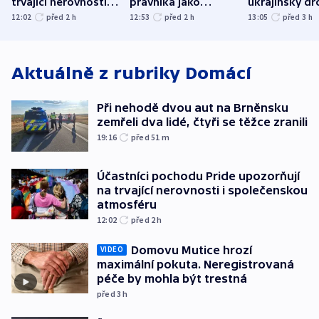
trvající nerovnosti i
právníka jako
ukrajinský dr
společenskou
ministra
explodoval k
12:02
před 2
h
12:53
před 2
h
13:05
před 3
h
atmosféru
spravedlnosti
od plynovod
Aktuálně z rubriky
Domácí
Při nehodě dvou aut na Brněnsku
zemřeli dva lidé, čtyři se těžce zranili
19:16
před 51
m
Účastníci pochodu Pride upozorňují
na trvající nerovnosti i společenskou
atmosféru
12:02
před 2
h
Domovu Mutice hrozí
VIDEO
maximální pokuta. Neregistrovaná
péče by mohla být trestná
před 3
h