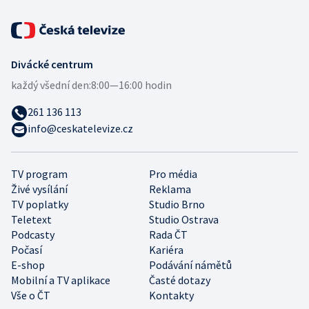
Divácké centrum
každý všední den:
8:00—16:00 hodin
261 136 113
info@ceskatelevize.cz
TV program
Pro média
Živé vysílání
Reklama
TV poplatky
Studio Brno
Teletext
Studio Ostrava
Podcasty
Rada ČT
Počasí
Kariéra
E-shop
Podávání námětů
Mobilní a TV aplikace
Časté dotazy
Vše o ČT
Kontakty