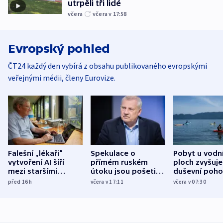
utrpěli tři lidé
včera
včera v 17:58
Evropský pohled
ČT24 každý den vybírá z obsahu publikovaného evropskými
veřejnými médii, členy Eurovize.
Falešní „lékaři“
Spekulace o
Pobyt u vodn
vytvoření AI šíří
přímém ruském
ploch zvyšuje
mezi staršími
útoku jsou pošetilé,
duševní poho
Poláky nebezpečné
míní estonský
ukázala
před 16
h
včera v 17:11
včera v 07:30
zdravotní rady
bezpečnostní
mezinárodní 
expert