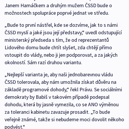
Janem Hamáčkem a druhým mužem ČSSD bude o
možnostech spolupráce poprvé jednat ve středu.
„Bude to první nástřel, kde se dozvíme, jak to s námi
ČSSD myslí a jaké jsou její představy,“ uvedl odstupující
ministerský předseda s tím, že od reprezentantů
Lidového domu bude chtít slyšet, zda chtějí přímo
vstoupit do vlády, nebo ji jen podporovat, a za jakých
okolností. Sám razí druhou variantu.
„Nejlepší varianta je, aby naši jednobarevnou vládu
ČSSD tolerovala, aby nám umožnila získat důvěru na
základě programové dohody,“ řekl Právu. Se sociálními
demokraty by Babiš v takovém případě podepsal
dohodu, která by jasně vymezila, co se ANO výměnou
za toleranci kabinetu zavazuje prosadit. „To bude
veřejně známé, takže si nebudeme moci dovolit někoho
podvést.“