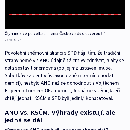
Čtyři měsíce po volbách nemá Česko vládu s důvěrou
Zdroj:
ČT24
Povolební sněmovní alianci s SPD hájil tím, že tradiční
strany neměly s ANO údajně zájem vyjednávat, a aby se
dala sestavit sněmovna (po jejímž ustavení musel
Sobotkův kabient v ústavou daném termínu podat
demisi), nezbylo ANO než se dohodnout s Vojtěchem
Filipem a Tomiem Okamurou. „Jednáme s těmi, kteří
chtějí jednat. KSČM a SPD byli jediní,“ konstatoval.
ANO vs. KSČM. Výhrady existují, ale
jedná se dál
Výhrady od ANO zaznívají i na adresu komunistů,