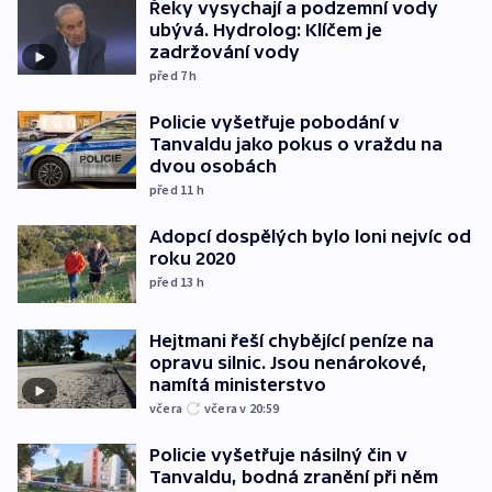
Řeky vysychají a podzemní vody
ubývá. Hydrolog: Klíčem je
zadržování vody
před 7
h
Policie vyšetřuje pobodání v
Tanvaldu jako pokus o vraždu na
dvou osobách
před 11
h
Adopcí dospělých bylo loni nejvíc od
roku 2020
před 13
h
Hejtmani řeší chybějící peníze na
opravu silnic. Jsou nenárokové,
namítá ministerstvo
včera
včera v 20:59
Policie vyšetřuje násilný čin v
Tanvaldu, bodná zranění při něm