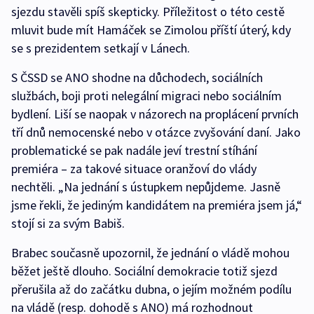
sjezdu stavěli spíš skepticky. Příležitost o této cestě
mluvit bude mít Hamáček se Zimolou příští úterý, kdy
se s prezidentem setkají v Lánech.
S ČSSD se ANO shodne na důchodech, sociálních
službách, boji proti nelegální migraci nebo sociálním
bydlení. Liší se naopak v názorech na proplácení prvních
tří dnů nemocenské nebo v otázce zvyšování daní. Jako
problematické se pak nadále jeví trestní stíhání
premiéra – za takové situace oranžoví do vlády
nechtěli. „Na jednání s ústupkem nepůjdeme. Jasně
jsme řekli, že jediným kandidátem na premiéra jsem já,“
stojí si za svým Babiš.
Brabec současně upozornil, že jednání o vládě mohou
běžet ještě dlouho. Sociální demokracie totiž sjezd
přerušila až do začátku dubna, o jejím možném podílu
na vládě (resp. dohodě s ANO) má rozhodnout