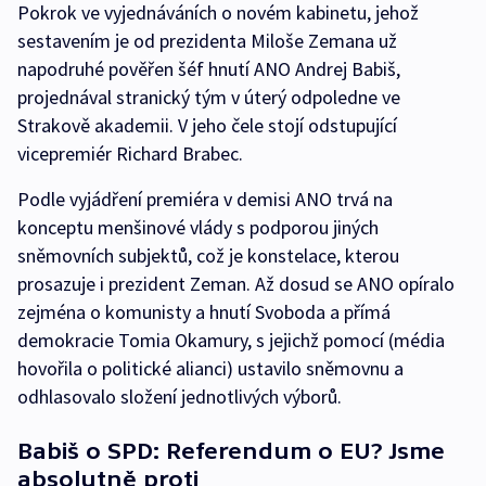
Pokrok ve vyjednáváních o novém kabinetu, jehož
sestavením je od prezidenta Miloše Zemana už
napodruhé pověřen šéf hnutí ANO Andrej Babiš,
projednával stranický tým v úterý odpoledne ve
Strakově akademii. V jeho čele stojí odstupující
vicepremiér Richard Brabec.
Podle vyjádření premiéra v demisi ANO trvá na
konceptu menšinové vlády s podporou jiných
sněmovních subjektů, což je konstelace, kterou
prosazuje i prezident Zeman. Až dosud se ANO opíralo
zejména o komunisty a hnutí Svoboda a přímá
demokracie Tomia Okamury, s jejichž pomocí (média
hovořila o politické alianci) ustavilo sněmovnu a
odhlasovalo složení jednotlivých výborů.
Babiš o SPD: Referendum o EU? Jsme
absolutně proti