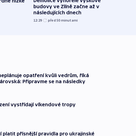
Demolice vyhořelé výškové
rdně nízké
V Rus
budovy ve Zlíně začne až v
Ukraj
následujících dnech
08:52
12:29
před 50
minutami
neplánuje opatření kvůli vedrům, říká
árovská: Připravme se na následky
zení vystřídají víkendové tropy
í platit přísnější pravidla pro ukrajinské