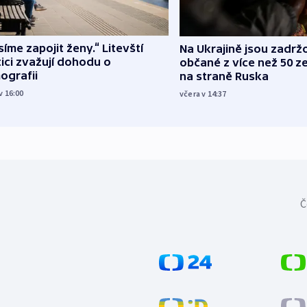
íme zapojit ženy.“ Litevští
Na Ukrajině jsou zadrž
tici zvažují dohodu o
občané z více než 50 ze
ografii
na straně Ruska
v 16:00
včera v 14:37
Č