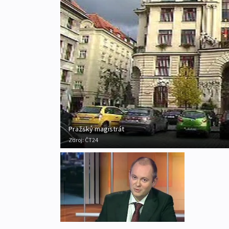
Pražský magistrát
Zdroj:
ČT24