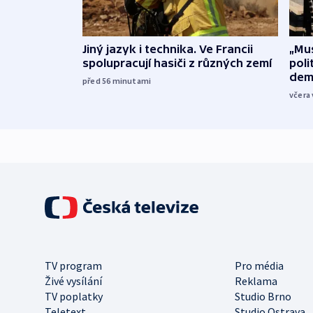
Jiný jazyk i technika. Ve Francii
„Mus
spolupracují hasiči z různých zemí
poli
dem
před 56
minutami
včera 
TV program
Pro média
Živé vysílání
Reklama
TV poplatky
Studio Brno
Teletext
Studio Ostrava