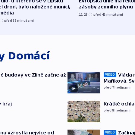
dlo, u kterého se v Lipsku
Evropská unie má reko
l dron, bylo naložené municí,
zásoby zemního plynu
 média
11:23
před 45
minutami
před 38
minutami
ky
Domácí
é budovy ve Zlíně začne až
Vláda 
VIDEO
Maříková. Sv
před 7
hodinami
 kraj
Krátké ochla
před 8
hodinami
nu vzrostla nejvíce od
Začínaj
VIDEO