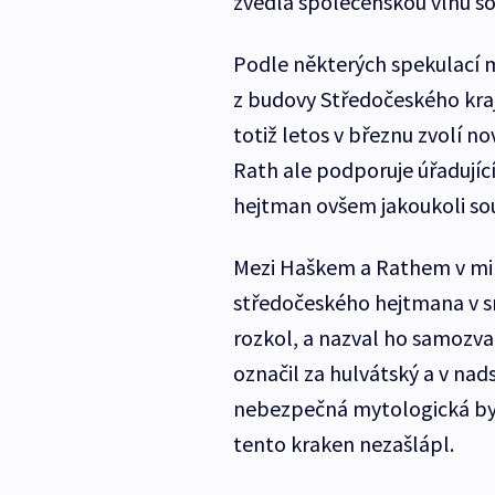
zvedla společenskou vlnu sol
Podle některých spekulací 
z budovy Středočeského kraj
totiž letos v březnu zvolí n
Rath ale podporuje úřadujíc
hejtman ovšem jakoukoli sou
Mezi Haškem a Rathem v min
středočeského hejtmana v sr
rozkol, a nazval ho samozv
označil za hulvátský a v na
nebezpečná mytologická byto
tento kraken nezašlápl.