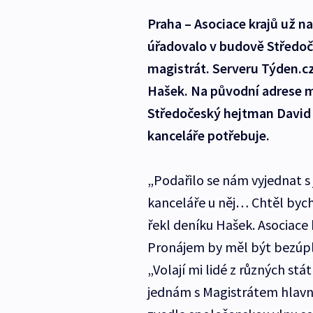
Praha – Asociace krajů už na
úřadovalo v budově Středoče
magistrát. Serveru Týden.cz
Hašek. Na původní adrese m
Středočeský hejtman David 
kanceláře potřebuje.
„Podařilo se nám vyjednat s
kanceláře u něj… Chtěl bych
řekl deníku Hašek. Asociace 
Pronájem by měl být bezúpla
„Volají mi lidé z různých stát
jednám s Magistrátem hlavn