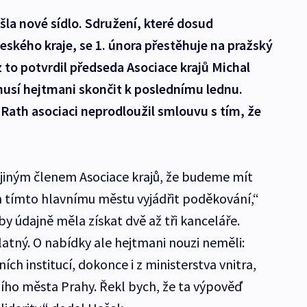
šla nové sídlo. Sdružení, které dosud
ského kraje, se 1. února přestěhuje na pražský
 to potvrdil předseda Asociace krajů Michal
usí hejtmani skončit k poslednímu lednu.
Rath asociaci neprodloužil smlouvu s tím, že
 jiným členem Asociace krajů, že budeme mít
 tímto hlavnímu městu vyjádřit poděkování,“
by údajně měla získat dvě až tři kanceláře.
tný. O nabídky ale hejtmani nouzi neměli:
ních institucí, dokonce i z ministerstva vnitra,
ího města Prahy. Řekl bych, že ta výpověď