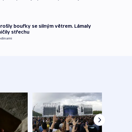
prošly bouřky se silným větrem. Lámaly
ičily střechu
odinami