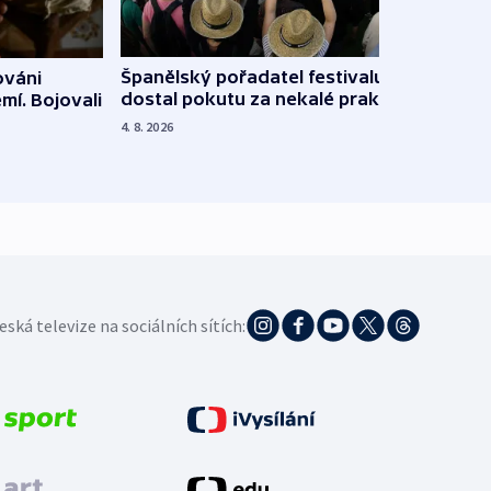
Španělský pořadatel festivalu
ováni
Lesn
dostal pokutu za nekalé praktiky
mí. Bojovali
dopa
zdrav
4. 8. 2026
4. 8. 20
eská televize na sociálních sítích: