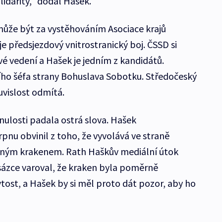
idarity,“ dodal Hašek.
může být za vystěhováním Asociace krajů
e předsjezdový vnitrostranický boj. ČSSD si
ové vedení a Hašek je jedním z kandidátů.
ího šéfa strany Bohuslava Sobotku. Středočeský
vislost odmítá.
ulosti padala ostrá slova. Hašek
pnu obvinil z toho, že vyvolává ve straně
aným krakenem. Rath Haškův mediální útok
dsázce varoval, že kraken byla poměrně
st, a Hašek by si měl proto dát pozor, aby ho