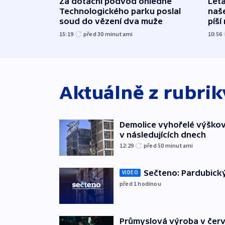
Za dotační podvod ohledně
Leta
Technologického parku poslal
naše
soud do vězení dva muže
píší
15:19
před 30
minutami
10:56
Aktuálně z rubri
Demolice vyhořelé výškov
v následujících dnech
12:29
před 50
minutami
Sečteno: Pardubický
VIDEO
před 1
hodinou
Průmyslová výroba v červ