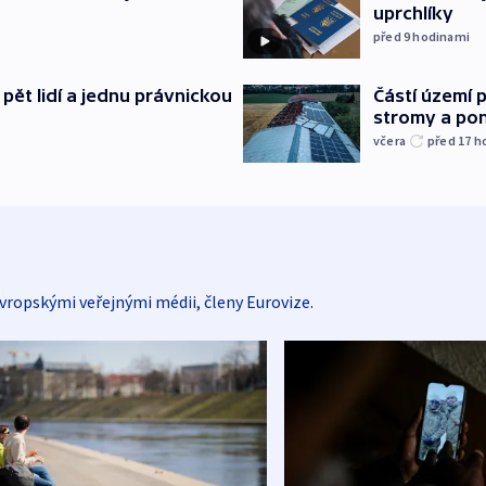
uprchlíky
před 9
hodinami
pět lidí a jednu právnickou
Částí území 
stromy a pon
včera
před 17
h
vropskými veřejnými médii, členy Eurovize.