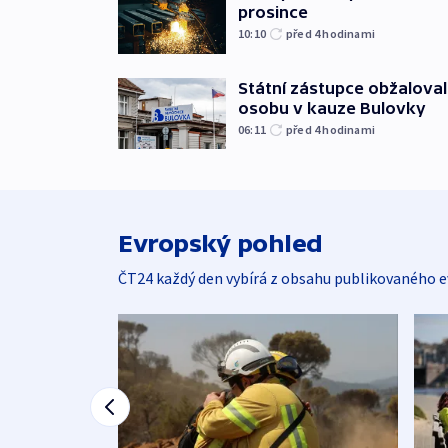
prosince
10:10
před 4
hodinami
Státní zástupce obžaloval 
osobu v kauze Bulovky
06:11
před 4
hodinami
Evropský pohled
ČT24 každý den vybírá z obsahu publikovaného e