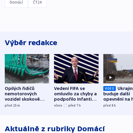
Domácí
ČT24
Výběr redakce
Opilých řidičů
Vedení FIFA se
Ukraji
VIDEO
nemotorových
omluvilo za chyby a
buduje další
vozidel skokově
podpořilo Infantina.
opevnění na h
přibylo, nejvíc ve
UEFA trvá na
s Běloruskem
před 25
m
včera
před 7
h
před 8
h
středních Čechách
bojkotu
Aktuálně z rubriky
Domácí