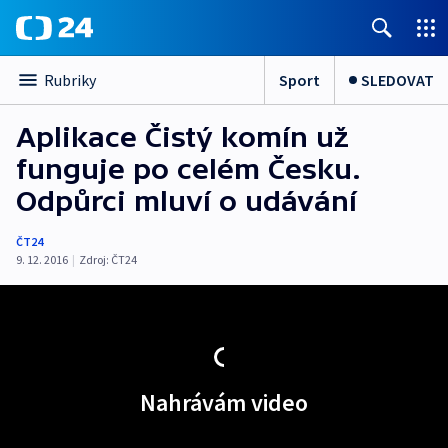
Sport
SLEDOVAT
Rubriky
Aplikace Čistý komín už
funguje po celém Česku.
Odpůrci mluví o udávání
ČT24
9. 12. 2016
|
Zdroj:
ČT24
Nahrávám video