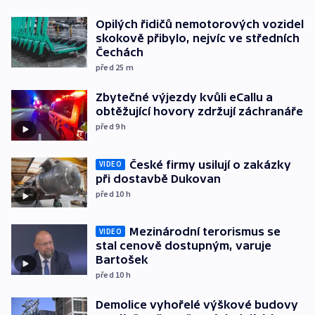
Opilých řidičů nemotorových vozidel
skokově přibylo, nejvíc ve středních
Čechách
před 25
m
Zbytečné výjezdy kvůli eCallu a
obtěžující hovory zdržují záchranáře
před 9
h
České firmy usilují o zakázky
VIDEO
při dostavbě Dukovan
před 10
h
Mezinárodní terorismus se
VIDEO
stal cenově dostupným, varuje
Bartošek
před 10
h
Demolice vyhořelé výškové budovy