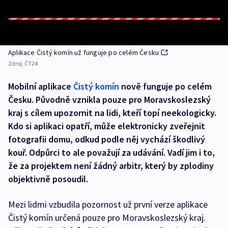
Aplikace Čistý komín už funguje po celém Česku
Zdroj:
ČT24
Mobilní aplikace
Čistý komín
nově funguje po celém
Česku. Původně vznikla pouze pro Moravskoslezský
kraj s cílem upozornit na lidi, kteří topí neekologicky.
Kdo si aplikaci opatří, může elektronicky zveřejnit
fotografii domu, odkud podle něj vychází škodlivý
kouř. Odpůrci to ale považují za udávání. Vadí jim i to,
že za projektem není žádný arbitr, který by zplodiny
objektivně posoudil.
Mezi lidmi vzbudila pozornost už první verze aplikace
Čistý komín určená pouze pro Moravskoslezský kraj.