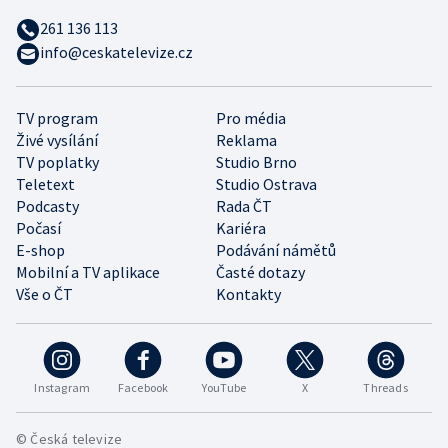
261 136 113
info@ceskatelevize.cz
TV program
Pro média
Živé vysílání
Reklama
TV poplatky
Studio Brno
Teletext
Studio Ostrava
Podcasty
Rada ČT
Počasí
Kariéra
E-shop
Podávání námětů
Mobilní a TV aplikace
Časté dotazy
Vše o ČT
Kontakty
Instagram
Facebook
YouTube
X
Threads
© Česká televize