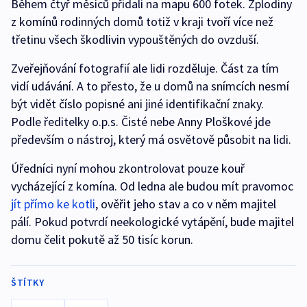
Během čtyř měsíců přidali na mapu 600 fotek. Zplodiny
z komínů rodinných domů totiž v kraji tvoří více než
třetinu všech škodlivin vypouštěných do ovzduší.
Zveřejňování fotografií ale lidi rozděluje. Část za tím
vidí udávání. A to přesto, že u domů na snímcích nesmí
být vidět číslo popisné ani jiné identifikační znaky.
Podle ředitelky o.p.s. Čisté nebe Anny Ploškové jde
především o nástroj, který má osvětově působit na lidi.
Úředníci nyní mohou zkontrolovat pouze kouř
vycházející z komína. Od ledna ale budou mít pravomoc
jít přímo ke kotli
, ověřit jeho stav a co v něm majitel
pálí. Pokud potvrdí neekologické vytápění, bude majitel
domu čelit pokutě až 50 tisíc korun.
ŠTÍTKY