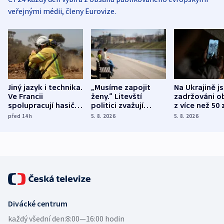
veřejnými médii, členy Eurovize.
Jiný jazyk i technika.
„Musíme zapojit
Na Ukrajině j
Ve Francii
ženy.“ Litevští
zadržováni o
spolupracují hasiči z
politici zvažují
z více než 50 
různých zemí
dohodu o
Bojovali na s
před 14
h
5. 8. 2026
5. 8. 2026
demografii
Ruska
Divácké centrum
každý všední den:
8:00—16:00 hodin