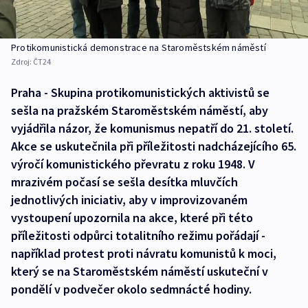
Protikomunistická demonstrace na Staroměstském náměstí
Zdroj:
ČT24
Praha - Skupina protikomunistických aktivistů se
sešla na pražském Staroměstském náměstí, aby
vyjádřila názor, že komunismus nepatří do 21. století.
Akce se uskutečnila při příležitosti nadcházejícího 65.
výročí komunistického převratu z roku 1948. V
mrazivém počasí se sešla desítka mluvčích
jednotlivých iniciativ, aby v improvizovaném
vystoupení upozornila na akce, které při této
příležitosti odpůrci totalitního režimu pořádají -
například protest proti návratu komunistů k moci,
který se na Staroměstském náměstí uskuteční v
pondělí v podvečer okolo sedmnácté hodiny.