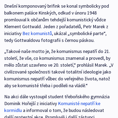
Dnešní komponovaný brifink se konal symbolicky pod
balkonem paláce Kinských, odkud v únoru 1948
promlouval k občanům tehdejší komunistický vůdce
Klement Gottwald. Jeden z pořadatelů, Petr Marek z
iniciativy
Bez komunistů
, ukázal „symbolické parte“,
tedy Gottwaldovu fotografii s černou páskou.
„Takové naše motto je, že komunismus nepatří do 21.
století, že vše, co komunismus znamenal a provedl, by
mělo zůstat uzavřeno ve 20. století,“ prohlásil Marek. „V
civilizované společnosti takové totalitní ideologie jako
komunismus nepatří vůbec do veřejného života, natož
aby se komunisté třeba i podíleli na vládě.“
Na akci dále vystoupil student třeboňského gymnázia
Dominik Hořejší z iniciativy
Komunisté nepatří ke
kormidlu
a informoval o tom, že budou následovat
další protestní akce. Promluvili i další zástupci