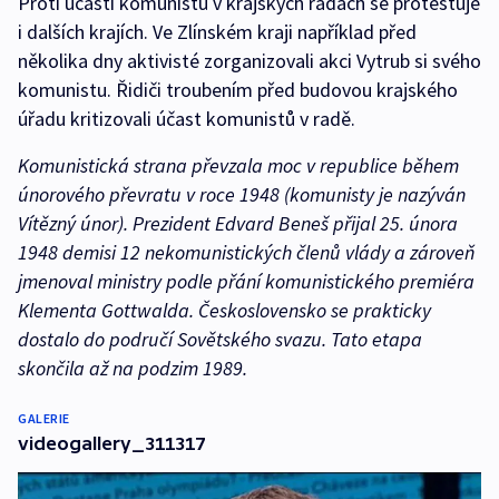
Proti účasti komunistů v krajských radách se protestuje
i dalších krajích. Ve Zlínském kraji například před
několika dny aktivisté zorganizovali akci Vytrub si svého
komunistu. Řidiči troubením před budovou krajského
úřadu kritizovali účast komunistů v radě.
Komunistická strana převzala moc v republice během
únorového převratu v roce 1948 (komunisty je nazýván
Vítězný únor). Prezident Edvard Beneš přijal 25. února
1948 demisi 12 nekomunistických členů vlády a zároveň
jmenoval ministry podle přání komunistického premiéra
Klementa Gottwalda. Československo se prakticky
dostalo do područí Sovětského svazu. Tato etapa
skončila až na podzim 1989.
GALERIE
videogallery_311317