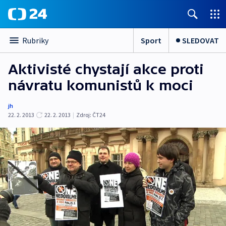
Sport
SLEDOVAT
Rubriky
Aktivisté chystají akce proti
návratu komunistů k moci
jh
22. 2. 2013
22. 2. 2013
|
Zdroj:
ČT24