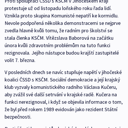
Proti spolupráci ČSSD s KSČM v Jihočeském kraji
protestuje už od listopadu loňského roku řada lidí.
Vznikla proto skupina Komunisté nepatří ke kormidlu.
Nevole podpořená několika demonstracemi se nejprve
zvedla hlavně kvůli tomu, že radním pro školství se
stala členka KSČM. Vítězslava Baborová na začátku
února kvůli zdravotním problémům na tuto funkci
rezignovala. Jejího nástupce budou krajští zastupitelé
volit 7. března.
V posledních dnech se navíc stupňuje napětí v jihočeské
koalici ČSSD s KSČM. Sociální demokracie a její krajský
klub vyzvaly komunistického radního Václava Kučeru,
aby zvážil své další setrvání v krajské radě. Kučera na
funkci nerezignoval, i když se objevila informace o tom,
že byl před rokem 1989 evidován jako rezident Státní
bezpečnosti.