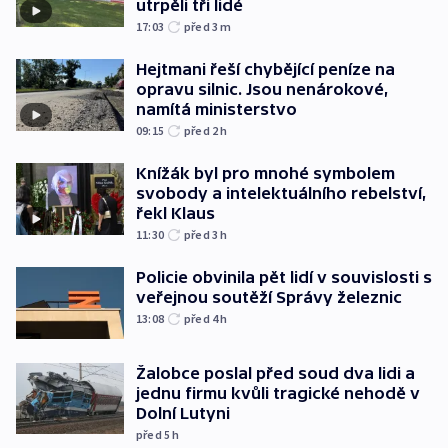
utrpěli tři lidé
17:03
před 3
m
Hejtmani řeší chybějící peníze na
opravu silnic. Jsou nenárokové,
namítá ministerstvo
09:15
před 2
h
Knížák byl pro mnohé symbolem
svobody a intelektuálního rebelství,
řekl Klaus
11:30
před 3
h
Policie obvinila pět lidí v souvislosti s
veřejnou soutěží Správy železnic
13:08
před 4
h
Žalobce poslal před soud dva lidi a
jednu firmu kvůli tragické nehodě v
Dolní Lutyni
před 5
h