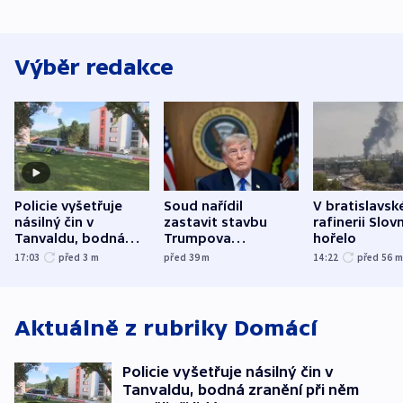
Výběr redakce
Policie vyšetřuje
Soud nařídil
V bratislavsk
násilný čin v
zastavit stavbu
rafinerii Slov
Tanvaldu, bodná
Trumpova
hořelo
zranění při něm
tanečního sálu
17:03
před 3
m
před 39
m
14:22
před 56
utrpěli tři lidé
Aktuálně z rubriky
Domácí
Policie vyšetřuje násilný čin v
Tanvaldu, bodná zranění při něm