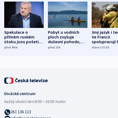
Spekulace o
Pobyt u vodních
Jiný jazyk i t
přímém ruském
ploch zvyšuje
Ve Francii
útoku jsou pošetilé,
duševní pohodu,
spolupracují h
míní estonský
ukázala
různých zemí
před 49
m
před 10
h
včera v 15:30
bezpečnostní
mezinárodní studie
expert
Divácké centrum
každý všední den:
8:00—16:00 hodin
261 136 113