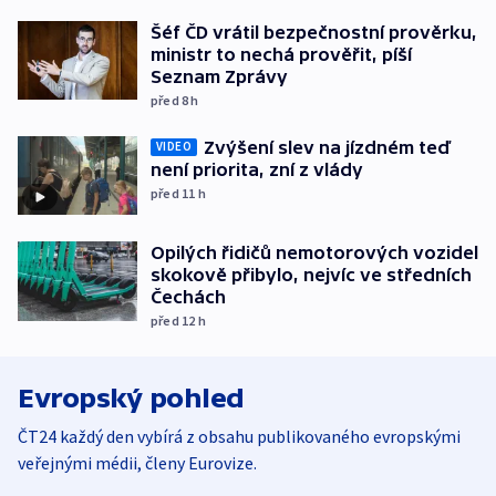
Šéf ČD vrátil bezpečnostní prověrku,
ministr to nechá prověřit, píší
Seznam Zprávy
před 8
h
Zvýšení slev na jízdném teď
VIDEO
není priorita, zní z vlády
před 11
h
Opilých řidičů nemotorových vozidel
skokově přibylo, nejvíc ve středních
Čechách
před 12
h
Evropský pohled
ČT24 každý den vybírá z obsahu publikovaného evropskými
veřejnými médii, členy Eurovize.