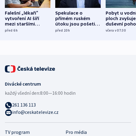
Falešní „lékaři“
Spekulace o
Pobyt u vodn
vytvoření AI šíří
přímém ruském
ploch zvyšuje
mezi staršími
útoku jsou pošetilé,
duševní poho
Poláky nebezpečné
míní estonský
ukázala
před 6
h
před 20
h
včera v 07:30
zdravotní rady
bezpečnostní
mezinárodní 
expert
Divácké centrum
každý všední den:
8:00—16:00 hodin
261 136 113
info@ceskatelevize.cz
TV program
Pro média