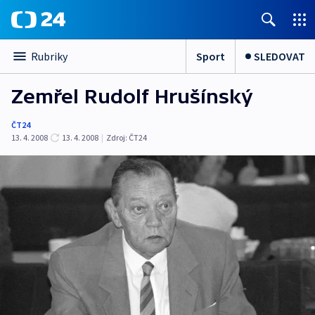
Sport
SLEDOVAT
Rubriky
Zemřel Rudolf Hrušínský
ČT24
13. 4. 2008
13. 4. 2008
|
Zdroj:
ČT24