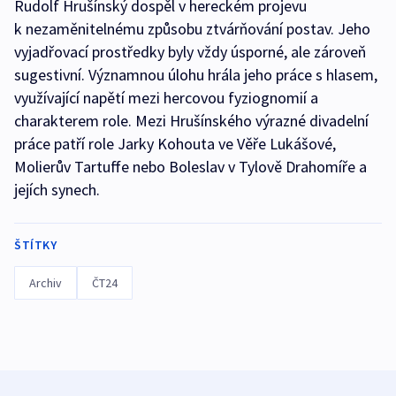
Rudolf Hrušínský dospěl v hereckém projevu
k nezaměnitelnému způsobu ztvárňování postav. Jeho
vyjadřovací prostředky byly vždy úsporné, ale zároveň
sugestivní. Významnou úlohu hrála jeho práce s hlasem,
využívající napětí mezi hercovou fyziognomií a
charakterem role. Mezi Hrušínského výrazné divadelní
práce patří role Jarky Kohouta ve Věře Lukášové,
Molierův Tartuffe nebo Boleslav v Tylově Drahomíře a
jejích synech.
ŠTÍTKY
Archiv
ČT24