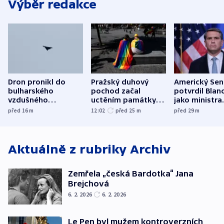
Výběr redakce
Dron pronikl do
Pražský duhový
Americký Sen
bulharského
pochod začal
potvrdil Blan
vzdušného
uctěním památky
jako ministra
prostoru,
obětí berlínského
spravedlnost
před 16
m
12:02
před 25
m
před 29
m
explodoval kilometr
útoku
od plynovodu
Aktuálně z rubriky
Archiv
Zemřela „česká Bardotka“ Jana
Brejchová
6. 2. 2026
6. 2. 2026
Le Pen byl mužem kontroverzních