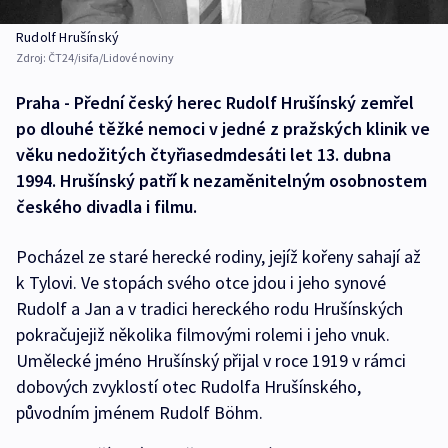
Rudolf Hrušínský
Zdroj:
ČT24/isifa/Lidové noviny
Praha - Přední český herec Rudolf Hrušínský zemřel
po dlouhé těžké nemoci v jedné z pražských klinik ve
věku nedožitých čtyřiasedmdesáti let 13. dubna
1994. Hrušínský patří k nezaměnitelným osobnostem
českého divadla i filmu.
Pocházel ze staré herecké rodiny, jejíž kořeny sahají až
k Tylovi. Ve stopách svého otce jdou i jeho synové
Rudolf a Jan a v tradici hereckého rodu Hrušínských
pokračujejiž několika filmovými rolemi i jeho vnuk.
Umělecké jméno Hrušínský přijal v roce 1919 v rámci
dobových zvyklostí otec Rudolfa Hrušínského,
původním jménem Rudolf Böhm.