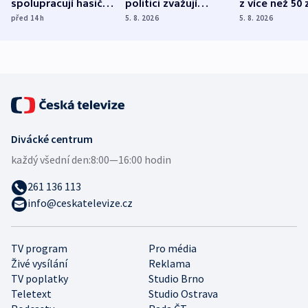
spolupracují hasiči z
politici zvažují
z více než 50 
různých zemí
dohodu o
Bojovali na s
před 14
h
5. 8. 2026
5. 8. 2026
demografii
Ruska
Divácké centrum
každý všední den:
8:00—16:00 hodin
261 136 113
info@ceskatelevize.cz
TV program
Pro média
Živé vysílání
Reklama
TV poplatky
Studio Brno
Teletext
Studio Ostrava