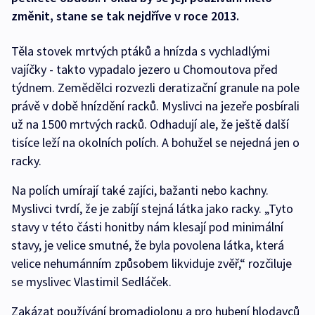
změnit, stane se tak nejdříve v roce 2013.
Těla stovek mrtvých ptáků a hnízda s vychladlými
vajíčky - takto vypadalo jezero u Chomoutova před
týdnem. Zemědělci rozvezli deratizační granule na pole
právě v době hnízdění racků. Myslivci na jezeře posbírali
už na 1500 mrtvých racků. Odhadují ale, že ještě další
tisíce leží na okolních polích. A bohužel se nejedná jen o
racky.
Na polích umírají také zajíci, bažanti nebo kachny.
Myslivci tvrdí, že je zabíjí stejná látka jako racky. „Tyto
stavy v této části honitby nám klesají pod minimální
stavy, je velice smutné, že byla povolena látka, která
velice nehumánním způsobem likviduje zvěř,“ rozčiluje
se myslivec Vlastimil Sedláček.
Zakázat používání bromadiolonu a pro hubení hlodavců