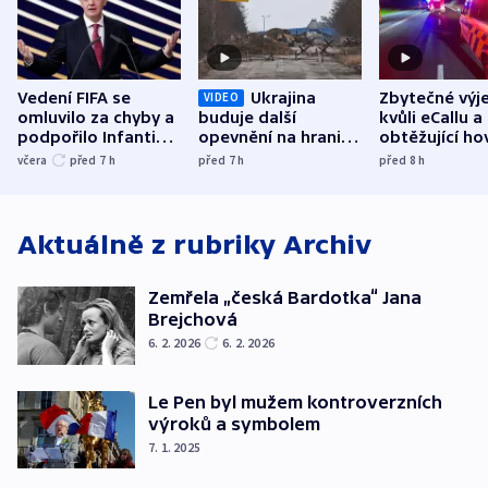
Vedení FIFA se
Ukrajina
Zbytečné výj
VIDEO
omluvilo za chyby a
buduje další
kvůli eCallu a
podpořilo Infantina.
opevnění na hranici
obtěžující ho
UEFA trvá na
s Běloruskem
zdržují záchr
včera
před 7
h
před 7
h
před 8
h
bojkotu
Aktuálně z rubriky
Archiv
Zemřela „česká Bardotka“ Jana
Brejchová
6. 2. 2026
6. 2. 2026
Le Pen byl mužem kontroverzních
výroků a symbolem
7. 1. 2025