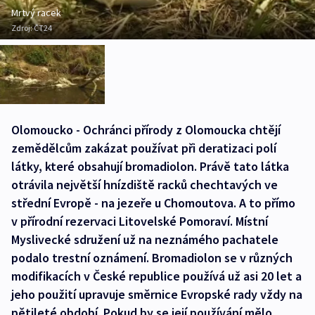
Mrtvý racek
Zdroj:
ČT24
Olomoucko - Ochránci přírody z Olomoucka chtějí
zemědělcům zakázat používat při deratizaci polí
látky, které obsahují bromadiolon. Právě tato látka
otrávila největší hnízdiště racků chechtavých ve
střední Evropě - na jezeře u Chomoutova. A to přímo
v přírodní rezervaci Litovelské Pomoraví. Místní
Myslivecké sdružení už na neznámého pachatele
podalo trestní oznámení. Bromadiolon se v různých
modifikacích v České republice používá už asi 20 let a
jeho použití upravuje směrnice Evropské rady vždy na
pětileté období. Pokud by se její používání mělo