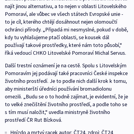
najít jinou alternativu, a to nejen v oblasti Litovelského
Pomoraví, ale vůbec ve všech státech Evropské unie -
to je cíl, kterého chtějí dosáhnout nejen olomoučtí
ochránci přírody. „Připadá mi nesmyslné, pokud v době,
kdy tu vyhlašujeme ptačí oblasti, se kousek dál
používají takové prostředky, které nám toto působí,“
říká vedoucí CHKO Litovelské Pomoraví Michal Servus.
Další trestní oznámení je na cestě. Spolu s Litovelským
Pomoravím jej podávají také pracovníci České inspekce
životního prostředí. Je to podle nich další krok k tomu,
aby ministerští úředníci používání bromadiolonu
omezili. „Budu se o to hodně zajímat, je evidentní, že je
to velké znečištění životního prostředí, a podle toho se
s tím musí naložit,“ uvedla ministryně životního
prostředí ČR Rut Bízková.
Hnízdo a mrtvý racek autor: ČT24, zdroj: ČT24