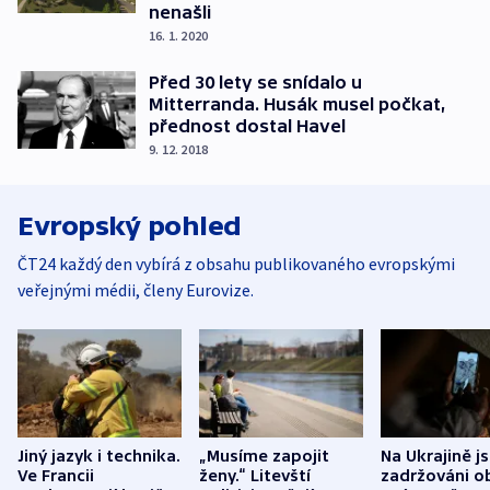
nenašli
16. 1. 2020
Před 30 lety se snídalo u
Mitterranda. Husák musel počkat,
přednost dostal Havel
9. 12. 2018
Evropský pohled
ČT24 každý den vybírá z obsahu publikovaného evropskými
veřejnými médii, členy Eurovize.
Jiný jazyk i technika.
„Musíme zapojit
Na Ukrajině j
Ve Francii
ženy.“ Litevští
zadržováni o