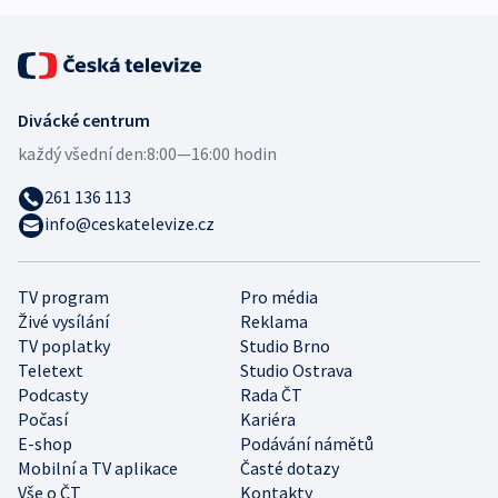
Divácké centrum
každý všední den:
8:00—16:00 hodin
261 136 113
info@ceskatelevize.cz
TV program
Pro média
Živé vysílání
Reklama
TV poplatky
Studio Brno
Teletext
Studio Ostrava
Podcasty
Rada ČT
Počasí
Kariéra
E-shop
Podávání námětů
Mobilní a TV aplikace
Časté dotazy
Vše o ČT
Kontakty