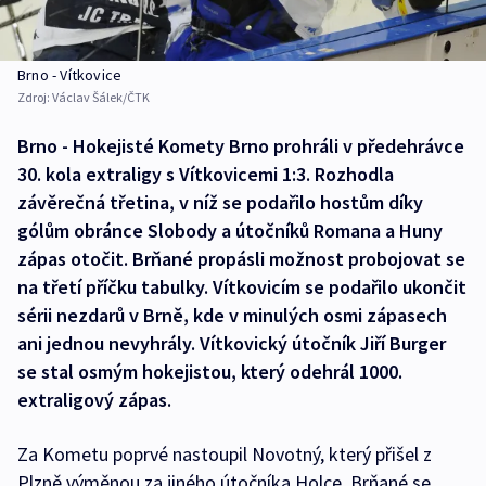
Brno - Vítkovice
Zdroj:
Václav Šálek/ČTK
Brno - Hokejisté Komety Brno prohráli v předehrávce
30. kola extraligy s Vítkovicemi 1:3. Rozhodla
závěrečná třetina, v níž se podařilo hostům díky
gólům obránce Slobody a útočníků Romana a Huny
zápas otočit. Brňané propásli možnost probojovat se
na třetí příčku tabulky. Vítkovicím se podařilo ukončit
sérii nezdarů v Brně, kde v minulých osmi zápasech
ani jednou nevyhrály. Vítkovický útočník Jiří Burger
se stal osmým hokejistou, který odehrál 1000.
extraligový zápas.
Za Kometu poprvé nastoupil Novotný, který přišel z
Plzně výměnou za jiného útočníka Holce. Brňané se