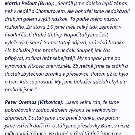
Martin Pešout (Brno):
„Sehráli jsme daleko lepší zápas
než v neděli s Chomutovem. Ale bohužel jsme nedokázali
druhým gólem zvýšit náskok. To podle mého názoru
rozhodlo. Za stavu 1:0 jsme měli velký tlak zejména v
úvodní části druhé třetiny. Napočítali jsme šest
vyložených šancí. Samostatný nájezd, prázdná branka.
Ale bohužel jsme branku nedali. Soupeř, jak čas
přibýval, začínal hrát sebejistěji. My naopak jsme po
vyrovnání Vítkovic znervózněli. Zbytečně jsme se stáhli a
dostali zbytečnou branku v přesilovce. Potom už to bylo
o tom, kdo se prosadí. My jsme bohužel udělali chybu a
prohráli jsme.“
Peter Oremus (Vítkovice):
„Jsem velmi rád, že jsme
pokračovali v zodpovědném výkonu ve venkovních
zápasech. Dostali jsme sice první branku, ale potom
jsme vstřelili další tři. Ustáli jsme přesilovky Brna, v nichž
měli domácí šance. Ve druhé a třetí třetině jsme i my