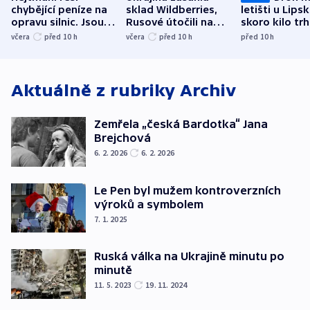
chybějící peníze na
sklad Wildberries,
letišti u Lips
opravu silnic. Jsou
Rusové útočili na
skoro kilo trh
nenárokové, namítá
trh, hasiče či
indicie ukazuj
včera
před 10
h
včera
před 10
h
před 10
h
ministerstvo
stadion
Rusko
Aktuálně z rubriky
Archiv
Zemřela „česká Bardotka“ Jana
Brejchová
6. 2. 2026
6. 2. 2026
Le Pen byl mužem kontroverzních
výroků a symbolem
7. 1. 2025
Ruská válka na Ukrajině minutu po
minutě
11. 5. 2023
19. 11. 2024