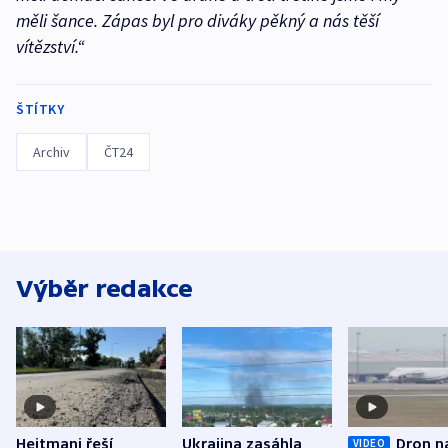
měli šance. Zápas byl pro diváky pěkný a nás těší
vítězství.“
ŠTÍTKY
Archiv
ČT24
Výběr redakce
Hejtmani řeší
Ukrajina zasáhla
Dron n
VIDEO