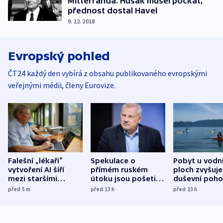
Mitterranda. Husák musel počkat,
přednost dostal Havel
9. 12. 2018
Evropský pohled
ČT24 každý den vybírá z obsahu publikovaného evropskými
veřejnými médii, členy Eurovize.
Falešní „lékaři“
Spekulace o
Pobyt u vodn
vytvoření AI šíří
přímém ruském
ploch zvyšuje
mezi staršími
útoku jsou pošetilé,
duševní poho
Poláky nebezpečné
míní estonský
ukázala
před 5
m
před 13
h
před 23
h
zdravotní rady
bezpečnostní
mezinárodní 
expert