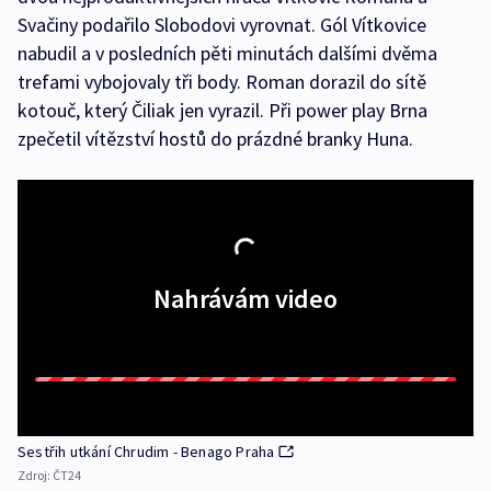
Svačiny podařilo Slobodovi vyrovnat. Gól Vítkovice
nabudil a v posledních pěti minutách dalšími dvěma
trefami vybojovaly tři body. Roman dorazil do sítě
kotouč, který Čiliak jen vyrazil. Při power play Brna
zpečetil vítězství hostů do prázdné branky Huna.
Nahrávám video
Sestřih utkání Chrudim - Benago Praha
Zdroj:
ČT24