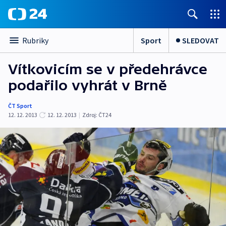
Sport
SLEDOVAT
Rubriky
Vítkovicím se v předehrávce
podařilo vyhrát v Brně
ČT Sport
12. 12. 2013
12. 12. 2013
|
Zdroj:
ČT24