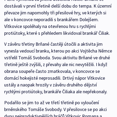
dostávali v první třetině delší dobu do tempa. K územní
převaze jim napomohly tři přesilové hry, ve kterých si
ale v koncovce neporadili s brankářem Dolejšem.
Vítkovice spoléhaly na otevřenou hru s rychlými
protiútoky, které s přehledem likvidoval brankář Čiliak.
V závěru třetiny Brňané častěji útočili a aktivita jim
vynesla vedoucí branku, kterou po akci Vojtěcha Němce
vstřelil Tomáš Svoboda. Svou aktivitu Brňané ve druhé
třetině ještě zvýšili, z převahy ale nic nevytěžili. I když
obrana soupeře často zmatkovala, v koncovce se
domácí hokejisté neprosadili. Drtivý nápor Vítkovice
ustály a naopak hrozily v závěru druhého dějství
rychlými protiútoky, brankáře Čiliaka ale nepřekonaly.
Podařilo se jim to až ve třetí třetině po vyloučení
brněnského Tomáše Svobody. V přesilovce se po akci
dvou nejproduktivnějších hráčů Vítkovic Romana a