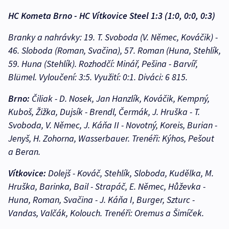
HC Kometa Brno - HC Vítkovice Steel 1:3 (1:0, 0:0, 0:3)
Branky a nahrávky: 19. T. Svoboda (V. Němec, Kováčik) -
46. Sloboda (Roman, Svačina), 57. Roman (Huna, Stehlík,
59. Huna (Stehlík). Rozhodčí: Minář, Pešina - Barvíř,
Blümel. Vyloučení: 3:5. Využití: 0:1. Diváci: 6 815.
Brno:
Čiliak - D. Nosek, Jan Hanzlík, Kováčik, Kempný,
Kuboš, Žižka, Dujsík - Brendl, Čermák, J. Hruška - T.
Svoboda, V. Němec, J. Káňa II - Novotný, Koreis, Burian -
Jenyš, H. Zohorna, Wasserbauer. Trenéři: Kýhos, Pešout
a Beran.
Vítkovice:
Dolejš - Kováč, Stehlík, Sloboda, Kudělka, M.
Hruška, Barinka, Bail - Strapáč, E. Němec, Hůževka -
Huna, Roman, Svačina - J. Káňa I, Burger, Szturc -
Vandas, Valčák, Kolouch. Trenéři: Oremus a Šimíček.