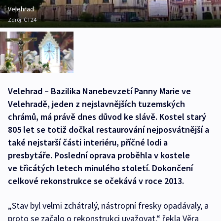
Velehrad
Zdroj:
ČT24
Velehrad – Bazilika Nanebevzetí Panny Marie ve
Velehradě, jeden z nejslavnějších tuzemských
chrámů, má právě dnes důvod ke slávě. Kostel starý
805 let se totiž dočkal restaurování nejposvátnější a
také nejstarší části interiéru, příčné lodi a
presbytáře. Poslední oprava proběhla v kostele
ve třicátých letech minulého století. Dokončení
celkové rekonstrukce se očekává v roce 2013.
„Stav byl velmi zchátralý, nástropní fresky opadávaly, a
proto se začalo o rekonstrukci uvažovat,“ řekla Věra