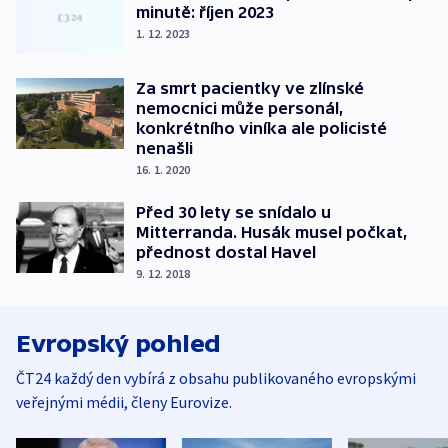
minutě: říjen 2023
1. 12. 2023
Za smrt pacientky ve zlínské
nemocnici může personál,
konkrétního viníka ale policisté
nenašli
16. 1. 2020
Před 30 lety se snídalo u
Mitterranda. Husák musel počkat,
přednost dostal Havel
9. 12. 2018
Evropský pohled
ČT24 každý den vybírá z obsahu publikovaného evropskými
veřejnými médii, členy Eurovize.