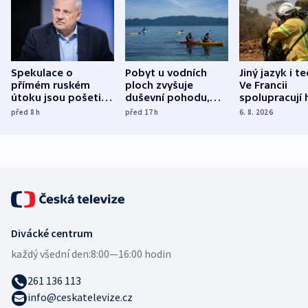
Spekulace o
Pobyt u vodních
Jiný jazyk i t
přímém ruském
ploch zvyšuje
Ve Francii
útoku jsou pošetilé,
duševní pohodu,
spolupracují h
míní estonský
ukázala
různých zemí
před 8
h
před 17
h
6. 8. 2026
bezpečnostní
mezinárodní studie
expert
Divácké centrum
každý všední den:
8:00—16:00 hodin
261 136 113
info@ceskatelevize.cz