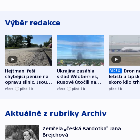
Výběr redakce
Hejtmani řeší
Ukrajina zasáhla
Dron n
VIDEO
chybějící peníze na
sklad Wildberries,
letišti u Lips
opravu silnic. Jsou
Rusové útočili na
skoro kilo trh
nenárokové, namítá
trh, hasiče či
indicie ukazuj
včera
před 4
h
včera
před 4
h
před 4
h
ministerstvo
stadion
Rusko
Aktuálně z rubriky
Archiv
Zemřela „česká Bardotka“ Jana
Brejchová