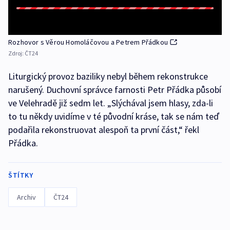
Rozhovor s Věrou Homoláčovou a Petrem Přádkou
Zdroj:
ČT24
Liturgický provoz baziliky nebyl během rekonstrukce
narušený. Duchovní správce farnosti Petr Přádka působí
ve Velehradě již sedm let. „Slýchával jsem hlasy, zda-li
to tu někdy uvidíme v té původní kráse, tak se nám teď
podařila rekonstruovat alespoň ta první část,“ řekl
Přádka.
ŠTÍTKY
Archiv
ČT24