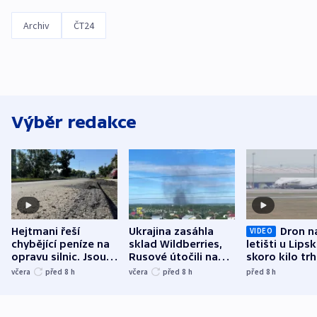
Archiv
ČT24
Výběr redakce
Hejtmani řeší
Ukrajina zasáhla
Dron n
VIDEO
chybějící peníze na
sklad Wildberries,
letišti u Lips
opravu silnic. Jsou
Rusové útočili na
skoro kilo trh
nenárokové, namítá
trh, hasiče či
indicie ukazuj
včera
před 8
h
včera
před 8
h
před 8
h
ministerstvo
stadion
Rusko