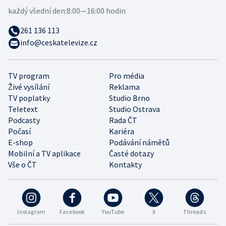
každý všední den:
8:00—16:00 hodin
261 136 113
info@ceskatelevize.cz
TV program
Pro média
Živé vysílání
Reklama
TV poplatky
Studio Brno
Teletext
Studio Ostrava
Podcasty
Rada ČT
Počasí
Kariéra
E-shop
Podávání námětů
Mobilní a TV aplikace
Časté dotazy
Vše o ČT
Kontakty
Instagram
Facebook
YouTube
X
Threads