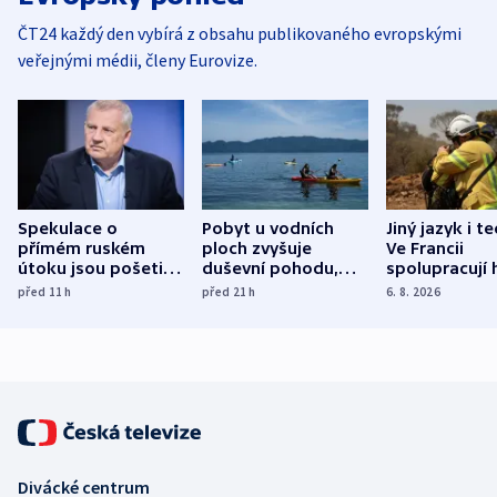
ČT24 každý den vybírá z obsahu publikovaného evropskými
veřejnými médii, členy Eurovize.
Spekulace o
Pobyt u vodních
Jiný jazyk i t
přímém ruském
ploch zvyšuje
Ve Francii
útoku jsou pošetilé,
duševní pohodu,
spolupracují h
míní estonský
ukázala
různých zemí
před 11
h
před 21
h
6. 8. 2026
bezpečnostní
mezinárodní studie
expert
Divácké centrum