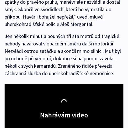
zpátky do pravého pruhu, manévr ale nezvládl a dostal
smyk. Skončil ve svodidlech, která ho vymrštila do
příkopu. Havárii bohužel nepřežil,“ uvedl mluvčí
uherskohradišťské policie Aleš Mergental.
Jen několik minut a pouhých tři sta metrů od tragické
nehody havaroval v opačném směru další motorkář.
Nezvládl ostrou zatáčku a skončil mimo silnici. Muž byl
po nehodě při vědomí, dokonce si na pomoc zavolal
několik svých kamarádů. Zraněného řidiče převezla
záchranná služba do uherskohradišťské nemocnice.
Nahrávám video