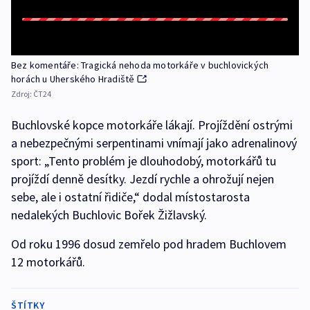
Bez komentáře: Tragická nehoda motorkáře v buchlovických
horách u Uherského Hradiště
Zdroj:
ČT24
Buchlovské kopce motorkáře lákají. Projíždění ostrými
a nebezpečnými serpentinami vnímají jako adrenalinový
sport: „Tento problém je dlouhodobý, motorkářů tu
projíždí denně desítky. Jezdí rychle a ohrožují nejen
sebe, ale i ostatní řidiče,“ dodal místostarosta
nedalekých Buchlovic Bořek Žižlavský.
Od roku 1996 dosud zemřelo pod hradem Buchlovem
12 motorkářů.
ŠTÍTKY