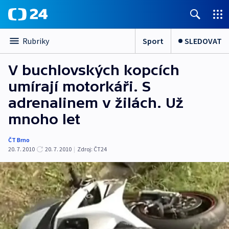
Sport
SLEDOVAT
Rubriky
V buchlovských kopcích
umírají motorkáři. S
adrenalinem v žilách. Už
mnoho let
ČT Brno
20. 7. 2010
20. 7. 2010
|
Zdroj:
ČT24