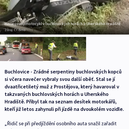
Havarovaný motocykl v buchlovických horách u Uherského Hradiště
Zdroj:
ČT Brno
Buchlovice - Zrádné serpentiny buchlovských kopců
si včera navečer vybraly svou další oběť. Stal se jí
dvaatřicetiletý muž z Prostějova, který havaroval v
takzvaných buchlovských horách u Uherského
Hradiště. Přibyl tak na seznam desítek motorkářů,
kteří již letos zahynuli při jízdě na dvoukolém vozidle.
„Řidič se při předjíždění osobního auta snažil zařadit