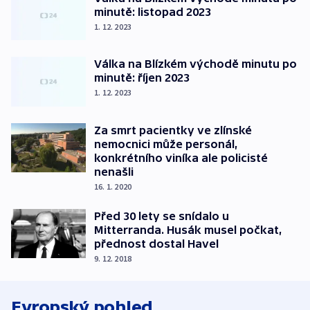
minutě: listopad 2023
1. 12. 2023
Válka na Blízkém východě minutu po
minutě: říjen 2023
1. 12. 2023
Za smrt pacientky ve zlínské
nemocnici může personál,
konkrétního viníka ale policisté
nenašli
16. 1. 2020
Před 30 lety se snídalo u
Mitterranda. Husák musel počkat,
přednost dostal Havel
9. 12. 2018
Evropský pohled