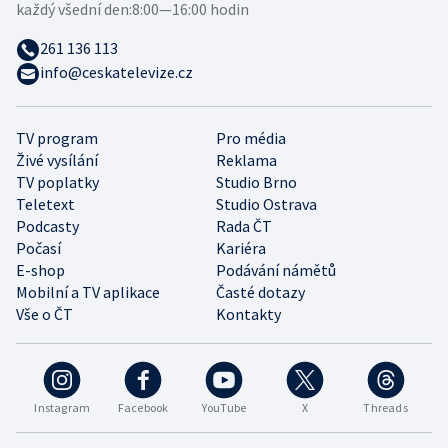
každý všední den:
8:00—16:00 hodin
261 136 113
info@ceskatelevize.cz
TV program
Pro média
Živé vysílání
Reklama
TV poplatky
Studio Brno
Teletext
Studio Ostrava
Podcasty
Rada ČT
Počasí
Kariéra
E-shop
Podávání námětů
Mobilní a TV aplikace
Časté dotazy
Vše o ČT
Kontakty
Instagram
Facebook
YouTube
X
Threads