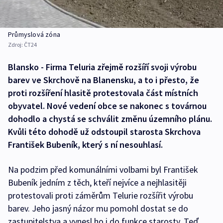
Průmyslová zóna
Zdroj:
ČT24
Blansko - Firma Teluria zřejmě rozšíří svoji výrobu
barev ve Skrchově na Blanensku, a to i přesto, že
proti rozšíření hlasitě protestovala část místních
obyvatel. Nové vedení obce se nakonec s továrnou
dohodlo a chystá se schválit změnu územního plánu.
Kvůli této dohodě už odstoupil starosta Skrchova
František Bubeník, který s ní nesouhlasí.
Na podzim před komunálními volbami byl František
Bubeník jedním z těch, kteří nejvíce a nejhlasitěji
protestovali proti záměrům Telurie rozšířit výrobu
barev. Jeho jasný názor mu pomohl dostat se do
zastupitelstva a vynesl ho i do funkce starosty. Teď