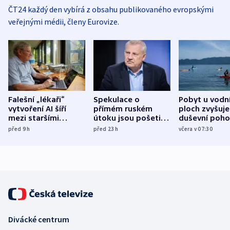
ČT24 každý den vybírá z obsahu publikovaného evropskými
veřejnými médii, členy Eurovize.
Falešní „lékaři“
Spekulace o
Pobyt u vodn
vytvoření AI šíří
přímém ruském
ploch zvyšuje
mezi staršími
útoku jsou pošetilé,
duševní poho
Poláky nebezpečné
míní estonský
ukázala
před 9
h
před 23
h
včera v 07:30
zdravotní rady
bezpečnostní
mezinárodní 
expert
Divácké centrum