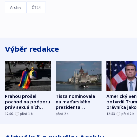
Archiv
ČT24
Výběr redakce
Prahou prošel
Tisza nominovala
Americký Sen
pochod na podporu
na maďarského
potvrdil Tru
práv sexuálních
prezidenta
právníka jako
menšin
bývalého šéfa
ministra
12:02
před 1
h
před 2
h
12:53
před 2
h
nejvyššího soudu
spravedlnost