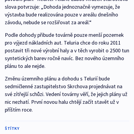
slova potvrzuje: „Dohoda jednoznačně vymezuje, že
výstavba bude realizována pouze v areálu dnešního
závodu, nebude se rozšiřovat za areál.“
Podle dohody přibude továrně pouze menší pozemek
pro výjezd nákladních aut. Teluria chce do roku 2011
postavit tři nové výrobní haly a v těch vyrobit o 2500 tun
syntetických barev ročně navíc. Bez nového územního
plánu to ale nejde.
Změnu územního plánu a dohodu s Telurií bude
sedmičlenné zastupitelstvo Skrchova projednávat na
své zítřejší schůzi. Vedení továrny věří, že jejich plány už
nic nezhatí. První novou halu chtějí začít stavět už v
příštím roce.
ŠTÍTKY