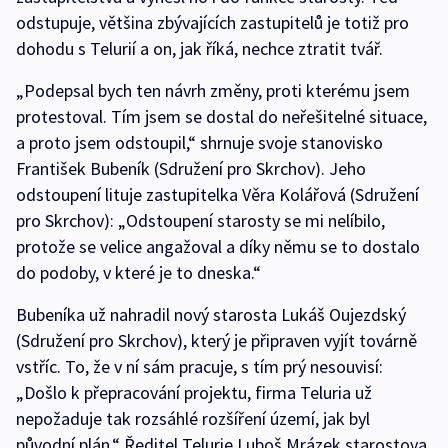
odstupuje, většina zbývajících zastupitelů je totiž pro
dohodu s Telurií a on, jak říká, nechce ztratit tvář.
„Podepsal bych ten návrh změny, proti kterému jsem
protestoval. Tím jsem se dostal do neřešitelné situace,
a proto jsem odstoupil,“ shrnuje svoje stanovisko
František Bubeník (Sdružení pro Skrchov). Jeho
odstoupení lituje zastupitelka Věra Kolářová (Sdružení
pro Skrchov): „Odstoupení starosty se mi nelíbilo,
protože se velice angažoval a díky němu se to dostalo
do podoby, v které je to dneska.“
Bubeníka už nahradil nový starosta Lukáš Oujezdský
(Sdružení pro Skrchov), který je připraven vyjít továrně
vstříc. To, že v ní sám pracuje, s tím prý nesouvisí:
„Došlo k přepracování projektu, firma Teluria už
nepožaduje tak rozsáhlé rozšíření území, jak byl
původní plán.“ Ředitel Telurie Luboš Mrázek starostova