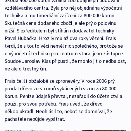
Škoda 400.000 korun vznikla zoo údajně při budování
vzdělávacího centra. Byla pro něj objednána výpočetní
technika a multimediální zařízení za 800.000 korun.
Skutečná cena dodaného zboží je ale prý o polovinu
nižší. S exředitelem byl stíhán i dodavatel techniky
Pavel Hubačka. Hrozily mu až dva roky vězení. Frais
tvrdí, že s touto věcí neměl nic společného, protože se
o výpočetní techniku pro centrum staral jeho zástupce.
Soudce Jaroslav Klas připustil, že mohlo jít o nedbalost,
ne ale o trestný čin.
Frais čelil i obžalobě ze zpronevěry. V roce 2006 prý
prodal dřevo ze stromů vykácených v zoo za 80.000
korun. Peníze údajně převzal, nezařadil do účetnictví a
použil pro svou potřebu. Frais uvedl, že dřevo
někdo ukradl. Neohlásil to, neboť se domníval, že
pachatele nepůjde vypátrat.