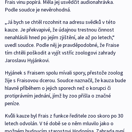
Frais vinu popírá. Měla jej usvědčit audionahrávka.
Podle soudce je nevěrohodná.
„Já bych se chtěl rozohnit na adresu svědků v této
kauze. Je překvapivé, že údajnou trestnou činnost
nenahlásili hned po jejím zjištění, ale až po letech,“
uvedl soudce. Podle něj je pravděpodobné, že Fraise
tím chtěli poškodit a vyjít vstříc zoologovi zahrady
Jaroslavu Hyjánkovi.
Hyjánek s Fraisem spolu mívali spory, přestože zoolog
žije s Fraisovou dcerou. Soudce naznačil, že kauza bude
hlavně příběhem o jejich sporech než o korupci či
protiprávním jednání, jímž by zoo přišla o značné
peníze.
Kvůli kauze byl Frais z funkce ředitele zoo skoro po 30
letech odvolán. V té době se o něm mluvilo jako o
možném budoucím starostovi Hodonína. Zahrada nyní