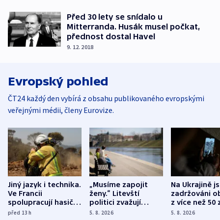
Před 30 lety se snídalo u
Mitterranda. Husák musel počkat,
přednost dostal Havel
9. 12. 2018
Evropský pohled
ČT24 každý den vybírá z obsahu publikovaného evropskými
veřejnými médii, členy Eurovize.
Jiný jazyk i technika.
„Musíme zapojit
Na Ukrajině j
Ve Francii
ženy.“ Litevští
zadržováni o
spolupracují hasiči z
politici zvažují
z více než 50 
různých zemí
dohodu o
Bojovali na s
před 13
h
5. 8. 2026
5. 8. 2026