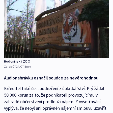
Hodonínská ZOO
Zdroj:
ČT24/ČT Brno
Audionahrávku označil soudce za nevěrohodnou
Exředitel také čelil podezření z úplatkářství. Prý žádal
50.000 korun za to, že podnikateli provozujícímu v
zahradě občerstvení prodlouží nájem. Z vyšetřování
vyplývá, že nebyl ani oprávněn nájemní smlouvu uzavřít.