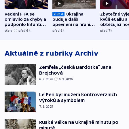
Vedení FIFA se
Ukrajina
Zbytečné výj
VIDEO
omluvilo za chyby a
buduje další
kvůli eCallu a
podpořilo Infantina.
opevnění na hranici
obtěžující ho
UEFA trvá na
s Běloruskem
zdržují záchr
včera
před 6
h
před 6
h
před 7
h
bojkotu
Aktuálně z rubriky
Archiv
Zemřela „česká Bardotka“ Jana
Brejchová
6. 2. 2026
6. 2. 2026
Le Pen byl mužem kontroverzních
výroků a symbolem
7. 1. 2025
Ruská válka na Ukrajině minutu po
minutě