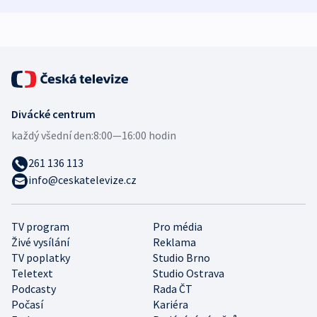
demografii
Ruska
Divácké centrum
každý všední den:
8:00—16:00 hodin
261 136 113
info@ceskatelevize.cz
TV program
Pro média
Živé vysílání
Reklama
TV poplatky
Studio Brno
Teletext
Studio Ostrava
Podcasty
Rada ČT
Počasí
Kariéra