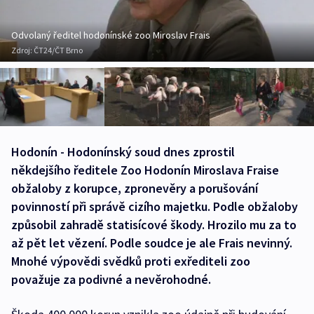
Odvolaný ředitel hodonínské zoo Miroslav Frais
Zdroj:
ČT24/ČT Brno
Hodonín - Hodonínský soud dnes zprostil
někdejšího ředitele Zoo Hodonín Miroslava Fraise
obžaloby z korupce, zpronevěry a porušování
povinností při správě cizího majetku. Podle obžaloby
způsobil zahradě statisícové škody. Hrozilo mu za to
až pět let vězení. Podle soudce je ale Frais nevinný.
Mnohé výpovědi svědků proti exřediteli zoo
považuje za podivné a nevěrohodné.