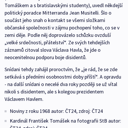
Tomáškem a s bratislavskými studenty), uvedl někdejší
politický poradce Mitterranda Jean Musitelli. Šlo o
součást jeho snah o kontakt se všemi složkami
občanské společnosti v zájmu pochopení toho, co se v
zemi děje. Podle něj doprovázelo schůzku ovzduší
„velké srdečnosti, přátelství“. Ze svých tehdejších
záznamů citoval slova Václava Havla, že jde o
neocenitelnou podporu boje disidentů.
Snídani tehdy zahájil proroctvím, že „je rád, že se zde
setkává s předními osobnostmi doby příští“. A opravdu
- na další snídani o necelé dva roky později se už vítal
nikoli s disidentem, ale s kolegou prezidentem
Václavem Havlem.
Noviny z roku 1968 autor: ČT24, zdroj: ČT24
Kardinál František Tomášek na fotografii StB autor: