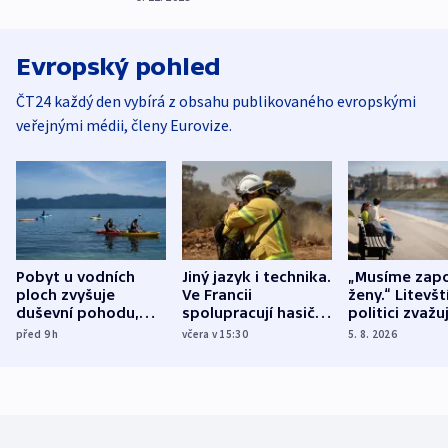
Evropský pohled
ČT24 každý den vybírá z obsahu publikovaného evropskými
veřejnými médii, členy Eurovize.
Pobyt u vodních
Jiný jazyk i technika.
„Musíme zapo
ploch zvyšuje
Ve Francii
ženy.“ Litevšt
duševní pohodu,
spolupracují hasiči z
politici zvažuj
ukázala
různých zemí
dohodu o
před 9
h
včera v 15:30
5. 8. 2026
mezinárodní studie
demografii