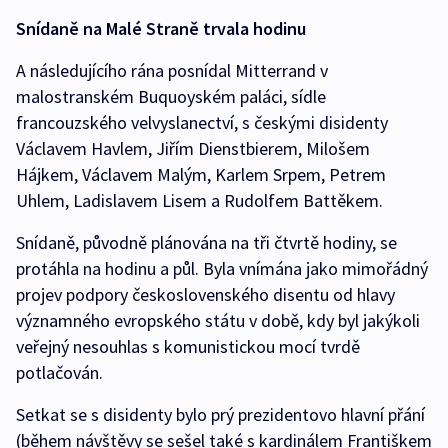
Snídaně na Malé Straně trvala hodinu
A následujícího rána posnídal Mitterrand v
malostranském Buquoyském paláci, sídle
francouzského velvyslanectví, s českými disidenty
Václavem Havlem, Jiřím Dienstbierem, Milošem
Hájkem, Václavem Malým, Karlem Srpem, Petrem
Uhlem, Ladislavem Lisem a Rudolfem Battěkem.
Snídaně, původně plánována na tři čtvrtě hodiny, se
protáhla na hodinu a půl. Byla vnímána jako mimořádný
projev podpory československého disentu od hlavy
významného evropského státu v době, kdy byl jakýkoli
veřejný nesouhlas s komunistickou mocí tvrdě
potlačován.
Setkat se s disidenty bylo prý prezidentovo hlavní přání
(během návštěvy se sešel také s kardinálem Františkem