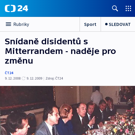
Sport
SLEDOVAT
Rubriky
Snídaně disidentů s
Mitterrandem - naděje pro
změnu
ČT24
9. 12. 2008
9. 12. 2009
|
Zdroj:
ČT24