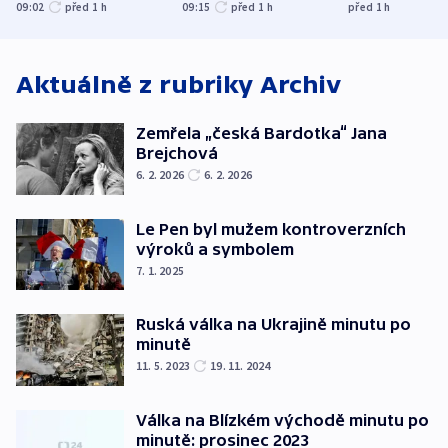
útočili v Charkovské
nenárokové, namítá
expert. Sníže
09:02
před 1
h
09:15
před 1
h
před 1
h
oblasti
ministerstvo
však slíbit ne
Aktuálně z rubriky
Archiv
Zemřela „česká Bardotka“ Jana
Brejchová
6. 2. 2026
6. 2. 2026
Le Pen byl mužem kontroverzních
výroků a symbolem
7. 1. 2025
Ruská válka na Ukrajině minutu po
minutě
11. 5. 2023
19. 11. 2024
Válka na Blízkém východě minutu po
minutě: prosinec 2023