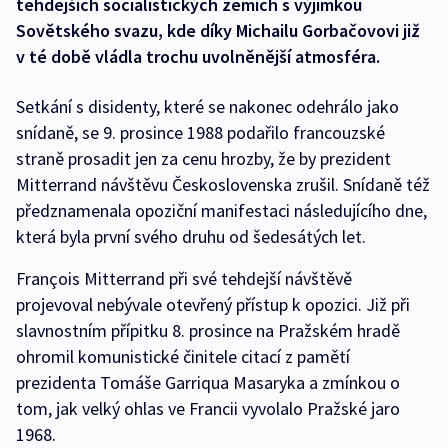
tehdejších socialistických zemích s výjimkou
Sovětského svazu, kde díky Michailu Gorbačovovi již
v té době vládla trochu uvolněnější atmosféra.
Setkání s disidenty, které se nakonec odehrálo jako
snídaně, se 9. prosince 1988 podařilo francouzské
straně prosadit jen za cenu hrozby, že by prezident
Mitterrand návštěvu Československa zrušil. Snídaně též
předznamenala opoziční manifestaci následujícího dne,
která byla první svého druhu od šedesátých let.
François Mitterrand při své tehdejší návštěvě
projevoval nebývale otevřený přístup k opozici. Již při
slavnostním přípitku 8. prosince na Pražském hradě
ohromil komunistické činitele citací z pamětí
prezidenta Tomáše Garriqua Masaryka a zmínkou o
tom, jak velký ohlas ve Francii vyvolalo Pražské jaro
1968.