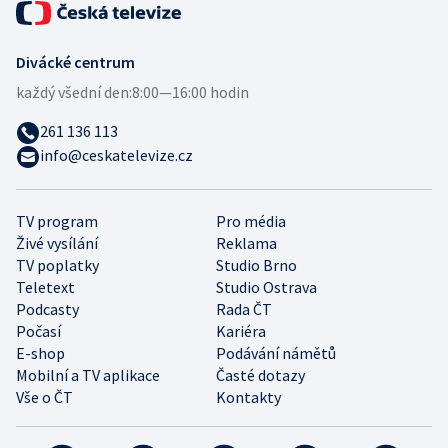
Divácké centrum
každý všední den:
8:00—16:00 hodin
261 136 113
info@ceskatelevize.cz
TV program
Pro média
Živé vysílání
Reklama
TV poplatky
Studio Brno
Teletext
Studio Ostrava
Podcasty
Rada ČT
Počasí
Kariéra
E-shop
Podávání námětů
Mobilní a TV aplikace
Časté dotazy
Vše o ČT
Kontakty