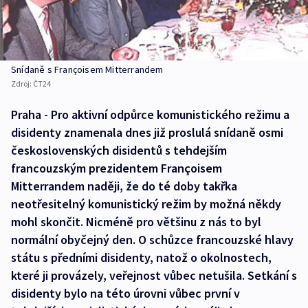
Snídaně s Françoisem Mitterrandem
Zdroj:
ČT24
Praha - Pro aktivní odpůrce komunistického režimu a
disidenty znamenala dnes již proslulá snídaně osmi
československých disidentů s tehdejším
francouzským prezidentem Françoisem
Mitterrandem naději, že do té doby takřka
neotřesitelný komunistický režim by možná někdy
mohl skončit. Nicméně pro většinu z nás to byl
normální obyčejný den. O schůzce francouzské hlavy
státu s předními disidenty, natož o okolnostech,
které ji provázely, veřejnost vůbec netušila. Setkání s
disidenty bylo na této úrovni vůbec první v