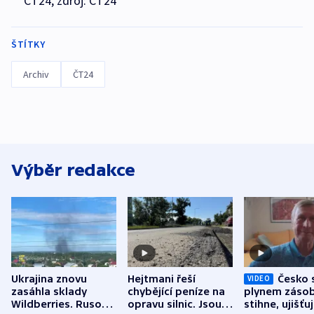
ČT24, zdroj: ČT24
ŠTÍTKY
Archiv
ČT24
Výběr redakce
Ukrajina znovu
Hejtmani řeší
Česko 
VIDEO
zasáhla sklady
chybějící peníze na
plynem zásob
Wildberries. Rusové
opravu silnic. Jsou
stihne, ujišťu