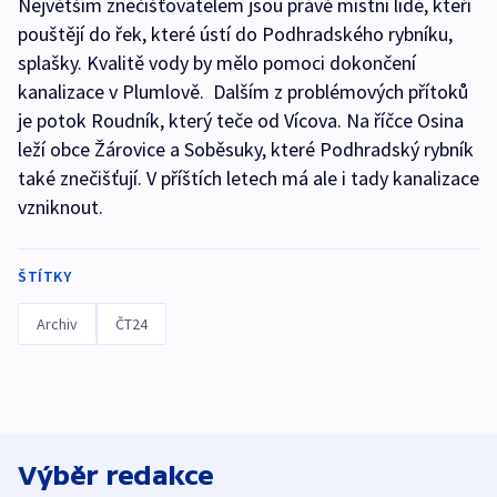
Největším znečišťovatelem jsou právě místní lidé, kteří
pouštějí do řek, které ústí do Podhradského rybníku,
splašky. Kvalitě vody by mělo pomoci dokončení
kanalizace v Plumlově. Dalším z problémových přítoků
je potok Roudník, který teče od Vícova. Na říčce Osina
leží obce Žárovice a Soběsuky, které Podhradský rybník
také znečišťují. V příštích letech má ale i tady kanalizace
vzniknout.
ŠTÍTKY
Archiv
ČT24
Výběr redakce