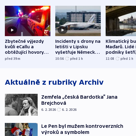
Zbytečné výjezdy
Incidenty s drony na
Klimatický b
kvůli eCallu a
letišti v Lipsku
Maďarů. Lidé 
obtěžující hovory
vyšetřuje Německo
podniky šetří
zdržují záchranáře
jako úmyslný pokus
omezuje se d
před 39
m
10:56
před 1
h
12:08
před 1
h
o způsobení
i svícení
exploze
Aktuálně z rubriky
Archiv
Zemřela „česká Bardotka“ Jana
Brejchová
6. 2. 2026
6. 2. 2026
Le Pen byl mužem kontroverzních
výroků a symbolem