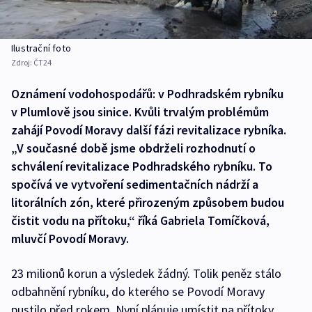
Ilustrační foto
Zdroj:
ČT24
Oznámení vodohospodářů: v Podhradském rybníku
v Plumlově jsou sinice. Kvůli trvalým problémům
zahájí Povodí Moravy další fázi revitalizace rybníka.
„V současné době jsme obdrželi rozhodnutí o
schválení revitalizace Podhradského rybníku. To
spočívá ve vytvoření sedimentačních nádrží a
litorálních zón, které přirozeným způsobem budou
čistit vodu na přítoku,“ říká Gabriela Tomíčková,
mluvčí Povodí Moravy.
23 milionů korun a výsledek žádný. Tolik peněz stálo
odbahnění rybníku, do kterého se Povodí Moravy
pustilo před rokem. Nyní plánuje umístit na přítoky