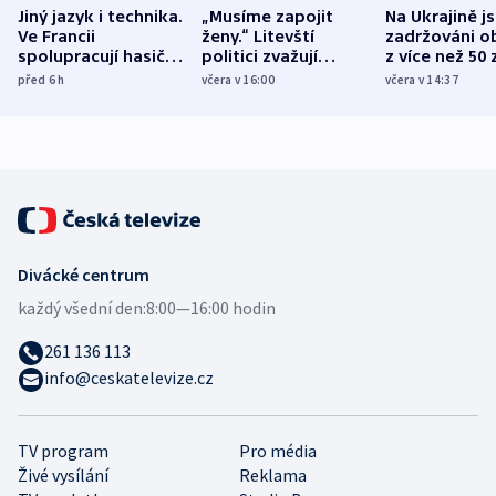
Jiný jazyk i technika.
„Musíme zapojit
Na Ukrajině j
Ve Francii
ženy.“ Litevští
zadržováni o
spolupracují hasiči z
politici zvažují
z více než 50 
různých zemí
dohodu o
Bojovali na s
před 6
h
včera v 16:00
včera v 14:37
demografii
Ruska
Divácké centrum
každý všední den:
8:00—16:00 hodin
261 136 113
info@ceskatelevize.cz
TV program
Pro média
Živé vysílání
Reklama