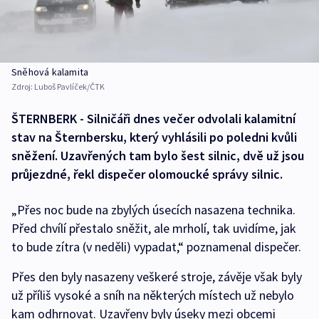
Sněhová kalamita
Zdroj:
Luboš Pavlíček/ČTK
ŠTERNBERK - Silničáři dnes večer odvolali kalamitní
stav na Šternbersku, který vyhlásili po poledni kvůli
sněžení. Uzavřených tam bylo šest silnic, dvě už jsou
průjezdné, řekl dispečer olomoucké správy silnic.
„Přes noc bude na zbylých úsecích nasazena technika.
Před chvílí přestalo sněžit, ale mrholí, tak uvidíme, jak
to bude zítra (v neděli) vypadat,“ poznamenal dispečer.
Přes den byly nasazeny veškeré stroje, závěje však byly
už příliš vysoké a sníh na některých místech už nebylo
kam odhrnovat. Uzavřeny byly úseky mezi obcemi