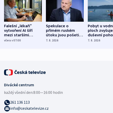
Falešní „lékaři“
Spekulace o
Pobyt u vodn
vytvoření AI šíří
přímém ruském
ploch zvyšuje
mezi staršími
útoku jsou pošetilé,
duševní poho
Poláky nebezpečné
míní estonský
ukázala
včera v 07:00
7. 8. 2026
7. 8. 2026
zdravotní rady
bezpečnostní
mezinárodní 
expert
Divácké centrum
každý všední den:
8:00—16:00 hodin
261 136 113
info@ceskatelevize.cz