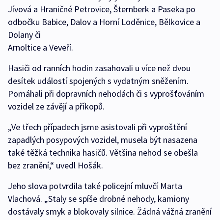
Jívová a Hraničné Petrovice, Šternberk a Paseka po
odbočku Babice, Dalov a Horní Loděnice, Bělkovice a
Dolany či
Arnoltice a Veveří.
Hasiči od ranních hodin zasahovali u více než dvou
desítek událostí spojených s vydatným sněžením.
Pomáhali při dopravních nehodách či s vyprošťováním
vozidel ze závějí a příkopů.
„Ve třech případech jsme asistovali při vyproštění
zapadlých posypových vozidel, musela být nasazena
také těžká technika hasičů. Většina nehod se obešla
bez zranění,“ uvedl Hošák.
Jeho slova potvrdila také policejní mluvčí Marta
Vlachová. „Staly se spíše drobné nehody, kamiony
dostávaly smyk a blokovaly silnice. Žádná vážná zranění