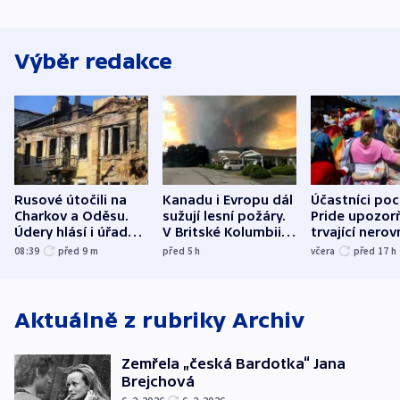
Výběr redakce
Rusové útočili na
Kanadu i Evropu dál
Účastníci po
Charkov a Oděsu.
sužují lesní požáry.
Pride upozorň
Údery hlásí i úřady v
V Britské Kolumbii
trvající nerov
Bělgorodu
evakuovali tisíce lidí
společensko
08:39
před 9
m
před 5
h
včera
před 17
h
atmosféru
Aktuálně z rubriky
Archiv
Zemřela „česká Bardotka“ Jana
Brejchová