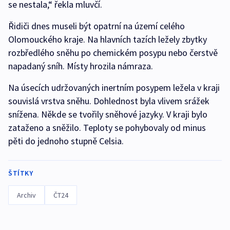
se nestala,“ řekla mluvčí.
Řidiči dnes museli být opatrní na území celého
Olomouckého kraje. Na hlavních tazích ležely zbytky
rozbředlého sněhu po chemickém posypu nebo čerstvě
napadaný sníh. Místy hrozila námraza.
Na úsecích udržovaných inertním posypem ležela v kraji
souvislá vrstva sněhu. Dohlednost byla vlivem srážek
snížena. Někde se tvořily sněhové jazyky. V kraji bylo
zataženo a sněžilo. Teploty se pohybovaly od minus
pěti do jednoho stupně Celsia.
ŠTÍTKY
Archiv
ČT24