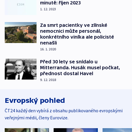
minutě: říjen 2023
1. 12. 2023
Za smrt pacientky ve zlínské
nemocnici může personál,
konkrétního viníka ale policisté
nenašli
16. 1. 2020
Před 30 lety se snídalo u
Mitterranda. Husák musel počkat,
přednost dostal Havel
9. 12. 2018
Evropský pohled
ČT24 každý den vybírá z obsahu publikovaného evropskými
veřejnými médii, členy Eurovize.