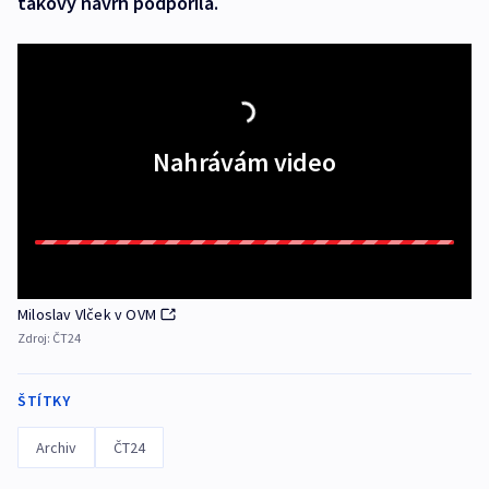
takový návrh podpořila.
Nahrávám video
Miloslav Vlček v OVM
Zdroj:
ČT24
ŠTÍTKY
Archiv
ČT24