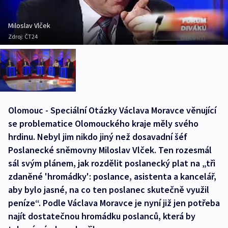
Miloslav Vlček
Zdroj:
ČT24
Olomouc - Speciální Otázky Václava Moravce věnující
se problematice Olomouckého kraje měly svého
hrdinu. Nebyl jim nikdo jiný než dosavadní šéf
Poslanecké sněmovny Miloslav Vlček. Ten rozesmál
sál svým plánem, jak rozdělit poslanecký plat na „tři
zdaněné 'hromádky': poslance, asistenta a kancelář,
aby bylo jasné, na co ten poslanec skutečně využil
peníze“. Podle Václava Moravce je nyní již jen potřeba
najít dostatečnou hromádku poslanců, která by