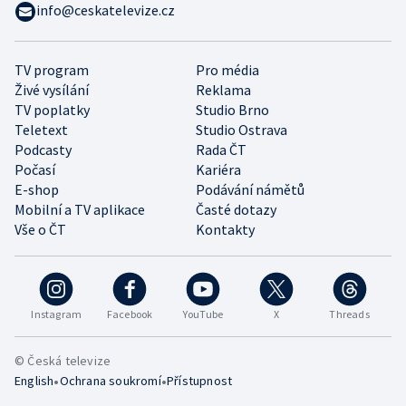
info@ceskatelevize.cz
TV program
Pro média
Živé vysílání
Reklama
TV poplatky
Studio Brno
Teletext
Studio Ostrava
Podcasty
Rada ČT
Počasí
Kariéra
E-shop
Podávání námětů
Mobilní a TV aplikace
Časté dotazy
Vše o ČT
Kontakty
Instagram
Facebook
YouTube
X
Threads
© Česká televize
•
•
English
Ochrana soukromí
Přístupnost