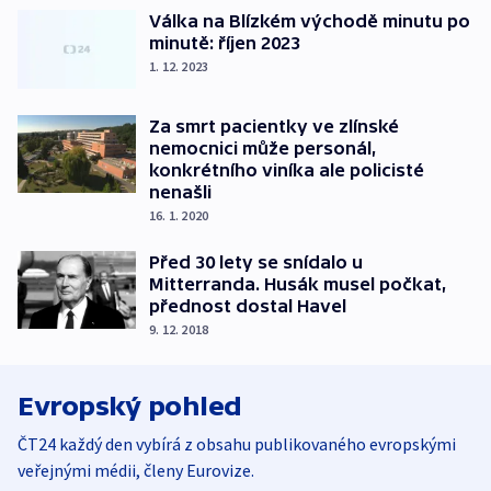
Válka na Blízkém východě minutu po
minutě: říjen 2023
1. 12. 2023
Za smrt pacientky ve zlínské
nemocnici může personál,
konkrétního viníka ale policisté
nenašli
16. 1. 2020
Před 30 lety se snídalo u
Mitterranda. Husák musel počkat,
přednost dostal Havel
9. 12. 2018
Evropský pohled
ČT24 každý den vybírá z obsahu publikovaného evropskými
veřejnými médii, členy Eurovize.