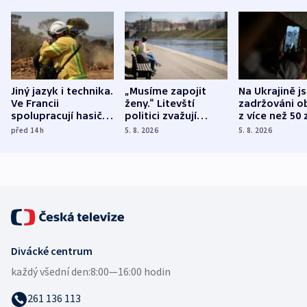
Jiný jazyk i technika.
„Musíme zapojit
Na Ukrajině j
Ve Francii
ženy.“ Litevští
zadržováni o
spolupracují hasiči z
politici zvažují
z více než 50 
různých zemí
dohodu o
Bojovali na s
před 14
h
5. 8. 2026
5. 8. 2026
demografii
Ruska
Divácké centrum
každý všední den:
8:00—16:00 hodin
261 136 113