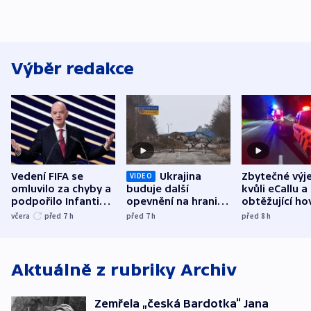
Výběr redakce
Vedení FIFA se
Ukrajina
Zbytečné výj
VIDEO
omluvilo za chyby a
buduje další
kvůli eCallu a
podpořilo Infantina.
opevnění na hranici
obtěžující ho
UEFA trvá na
s Běloruskem
zdržují záchr
včera
před 7
h
před 7
h
před 8
h
bojkotu
Aktuálně z rubriky
Archiv
Zemřela „česká Bardotka“ Jana