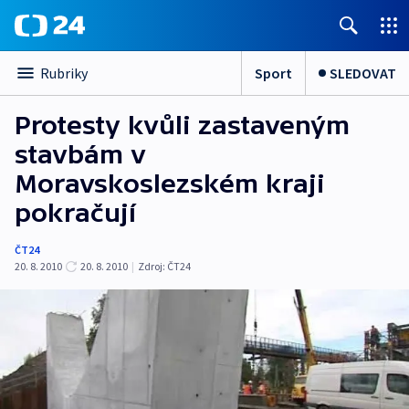
Sport
SLEDOVAT
Rubriky
Protesty kvůli zastaveným
stavbám v
Moravskoslezském kraji
pokračují
ČT24
20. 8. 2010
20. 8. 2010
|
Zdroj:
ČT24