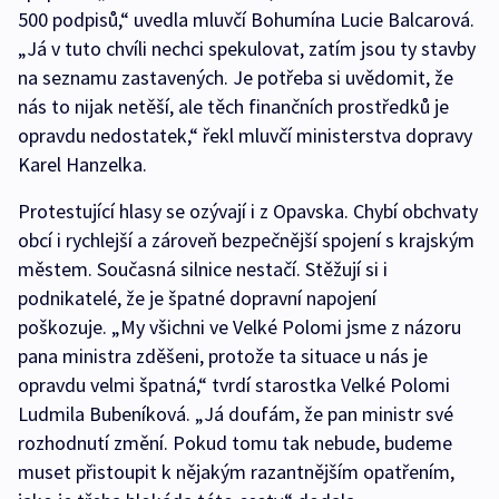
500 podpisů,“ uvedla mluvčí Bohumína Lucie Balcarová.
„Já v tuto chvíli nechci spekulovat, zatím jsou ty stavby
na seznamu zastavených. Je potřeba si uvědomit, že
nás to nijak netěší, ale těch finančních prostředků je
opravdu nedostatek,“ řekl mluvčí ministerstva dopravy
Karel Hanzelka.
Protestující hlasy se ozývají i z Opavska. Chybí obchvaty
obcí i rychlejší a zároveň bezpečnější spojení s krajským
městem. Současná silnice nestačí. Stěžují si i
podnikatelé, že je špatné dopravní napojení
poškozuje. „My všichni ve Velké Polomi jsme z názoru
pana ministra zděšeni, protože ta situace u nás je
opravdu velmi špatná,“ tvrdí starostka Velké Polomi
Ludmila Bubeníková. „Já doufám, že pan ministr své
rozhodnutí změní. Pokud tomu tak nebude, budeme
muset přistoupit k nějakým razantnějším opatřením,