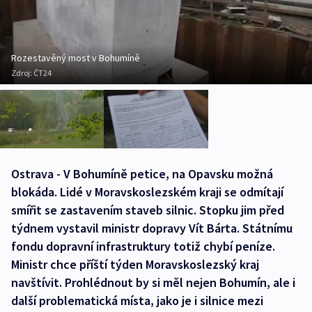
Rozestavěný most v Bohumíně
Zdroj:
ČT24
Ostrava - V Bohumíně petice, na Opavsku možná
blokáda. Lidé v Moravskoslezském kraji se odmítají
smířit se zastavením staveb silnic. Stopku jim před
týdnem vystavil ministr dopravy Vít Bárta. Státnímu
fondu dopravní infrastruktury totiž chybí peníze.
Ministr chce příští týden Moravskoslezský kraj
navštívit. Prohlédnout by si měl nejen Bohumín, ale i
další problematická místa, jako je i silnice mezi