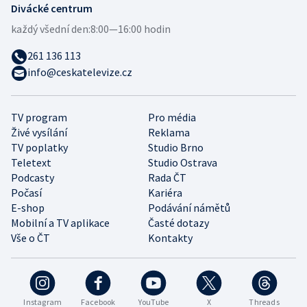
Divácké centrum
každý všední den:
8:00—16:00 hodin
261 136 113
info@ceskatelevize.cz
TV program
Pro média
Živé vysílání
Reklama
TV poplatky
Studio Brno
Teletext
Studio Ostrava
Podcasty
Rada ČT
Počasí
Kariéra
E-shop
Podávání námětů
Mobilní a TV aplikace
Časté dotazy
Vše o ČT
Kontakty
Instagram
Facebook
YouTube
X
Threads