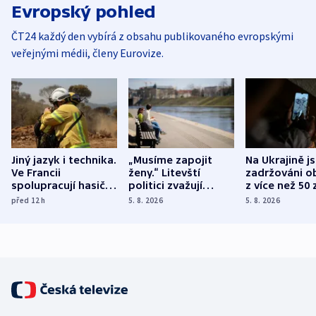
Evropský pohled
ČT24 každý den vybírá z obsahu publikovaného evropskými
veřejnými médii, členy Eurovize.
Jiný jazyk i technika.
„Musíme zapojit
Na Ukrajině j
Ve Francii
ženy.“ Litevští
zadržováni o
spolupracují hasiči z
politici zvažují
z více než 50 
různých zemí
dohodu o
Bojovali na s
před 12
h
5. 8. 2026
5. 8. 2026
demografii
Ruska