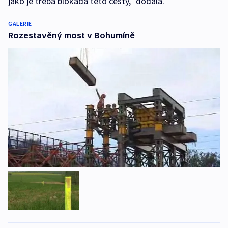
jako je třeba blokáda této cesty,“ dodala.
GALERIE
Rozestavěný most v Bohumíně