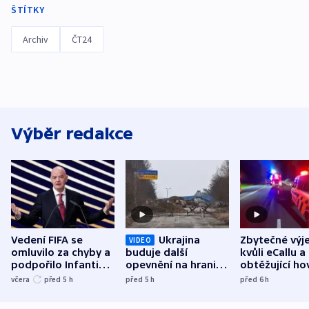
ŠTÍTKY
Archiv
ČT24
Výběr redakce
Vedení FIFA se
Ukrajina
Zbytečné výj
VIDEO
omluvilo za chyby a
buduje další
kvůli eCallu a
podpořilo Infantina.
opevnění na hranici
obtěžující ho
UEFA trvá na
s Běloruskem
zdržují záchr
včera
před 5
h
před 5
h
před 6
h
bojkotu