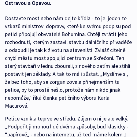
Ostravou a Opavou.
Dostavte most nebo nám dejte křídla - to je jeden ze
vzkazů ministrovi dopravy, které ke svému podpisu pod
petici připojují obyvatelé Bohumína. Chtějí zvrátit jeho
rozhodnutí, kterým zastavil stavbu dálničního přivaděče
a odsoudil je tak k životu na staveništi. Zvlášť citelně
chybí městu most spojující centrum se Skřečoní. Ten
starý stavbaři v lednu zbourali, z nového zatím ale stihli
postavit jen základy. A tak to má i zůstat. „Myslíme si,
že bez toho, aby se zorganizovala přinejmenším ta
petice, by to prostě nešlo, protože nám nikdo jinak
nepomůže,“ říká členka petičního výboru Karla
Macurová.
Petice vznikla teprve ve středu. Zájem o ni je ale velký.
„Podpořit ji mohou lidé dvěma způsoby, buď klasicky -
“papírově„ - nebo na internetu, už teď máme kolem 1