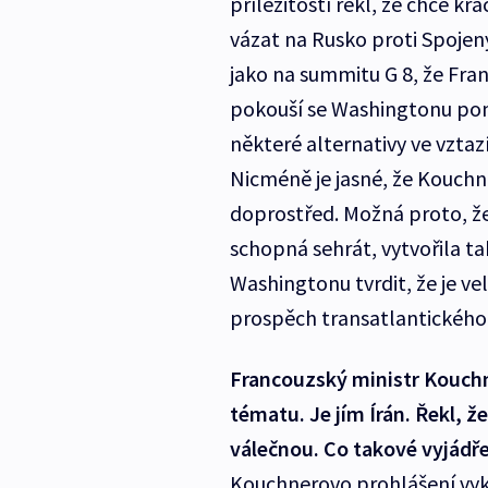
příležitostí řekl, že chce k
vázat na Rusko proti Spojen
jako na summitu G 8, že Fran
pokouší se Washingtonu pom
některé alternativy ve vztaz
Nicméně je jasné, že Kouchne
doprostřed. Možná proto, ž
schopná sehrát, vytvořila t
Washingtonu tvrdit, že je ve
prospěch transatlantického
Francouzský ministr Kouchne
tématu. Je jím Írán. Řekl, že
válečnou. Co takové vyjádře
Kouchnerovo prohlášení vyk