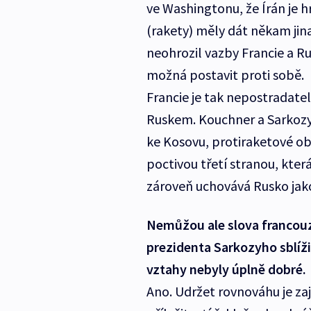
ve Washingtonu, že Írán je 
(rakety) měly dát někam jin
neohrozil vazby Francie a Ru
možná postavit proti sobě.
Francie je tak nepostradat
Ruskem. Kouchner a Sarkozy
ke Kosovu, protiraketové obr
poctivou třetí stranou, kter
zároveň uchovává Rusko jak
Nemůžou ale slova francou
prezidenta Sarkozyho sblíži
vztahy nebyly úplně dobré.
Ano. Udržet rovnováhu je zaj