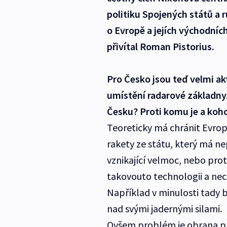
politiku Spojených států a r
o Evropě a jejích východníc
přivítal Roman Pistorius.
Pro Česko jsou teď velmi ak
umístění radarové základny.
Česku? Proti komu je a koh
Teoreticky má chránit Evr
rakety ze státu, který má nep
vznikající velmoc, nebo pro
takovouto technologii a nech
Například v minulosti tady 
nad svými jadernými silami.
Ovšem problém je obrana pro