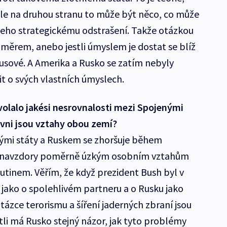
le na druhou stranu to může být něco, co může
jeho strategickému odstrašení. Takže otázkou
 záměrem, anebo jestli úmyslem je dostat se blíž
Rusové. A Amerika a Rusko se zatím nebyly
 o svých vlastních úmyslech.
volalo jakési nesrovnalosti mezi Spojenými
ovni jsou vztahy obou zemí?
ými státy a Ruskem se zhoršuje během
ůl navzdory poměrně úzkým osobním vztahům
tinem. Věřím, že když prezident Bush byl v
i jako o spolehlivém partneru a o Rusku jako
tázce terorismu a šíření jaderných zbraní jsou
tli má Rusko stejný názor, jak tyto problémy