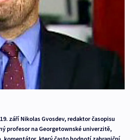
9. září Nikolas Gvosdev, redaktor časopisu
ný profesor na Georgetownské univerzitě,
, komentátor, který často hodnotí zahraniční