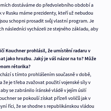
 zemích dostáváme do předvolebního období a
ak v Rusku máme prezidenty, kteří už nebudou
jsou schopni prosadit svůj vlastní program. Je
jich následníci vycházeli ze stejného základu, aby
čí Kouchner prohlásil, že umístění radaru v
t jako hrozbu. Jaký je váš názor na to? Může
jenom rétorika?
ichází s tímto prohlášením současně v době,
 a že je třeba zvažovat použití vojenské síly v
by se zabránilo íránské vládě v jejím úsilí
ouchner se pokouší získat přízeň voličů jak v
yní říci, že se shodne s republikánskou vládou