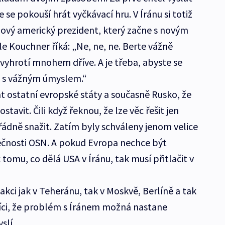
že se pokouší hrát vyčkávací hru. V Íránu si totiž
 nový americký prezident, který začne s novým
 Kouchner říká: „Ne, ne, ne. Berte vážně
vyhrotí mnohem dříve. A je třeba, abyste se
lu s vážným úmyslem.“
 ostatní evropské státy a současně Rusko, že
tavit. Čili když řeknou, že lze věc řešit jen
řádně snažit. Zatím byly schváleny jenom velice
ečnosti OSN. A pokud Evropa nechce být
tomu, co dělá USA v Íránu, tak musí přitlačit v
eakci jak v Teheránu, tak v Moskvě, Berlíně a tak
říci, že problém s Íránem možná nastane
slí.