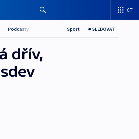
ČT
Podcasty
Sport
SLEDOVAT
 dřív,
vosdev