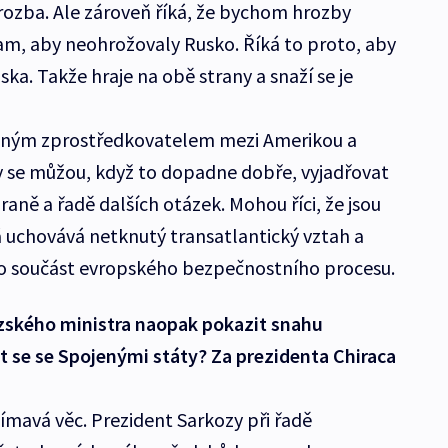
hrozba. Ale zároveň říká, že bychom hrozby
am, aby neohrožovaly Rusko. Říká to proto, aby
ska. Takže hraje na obě strany a snaží se je
elným zprostředkovatelem mezi Amerikou a
 se můžou, když to dopadne dobře, vyjadřovat
aně a řadě dalších otázek. Mohou říci, že jsou
á uchovává netknutý transatlantický vztah a
o součást evropského bezpečnostního procesu.
zského ministra naopak pokazit snahu
t se se Spojenými státy? Za prezidenta Chiraca
ímavá věc. Prezident Sarkozy při řadě