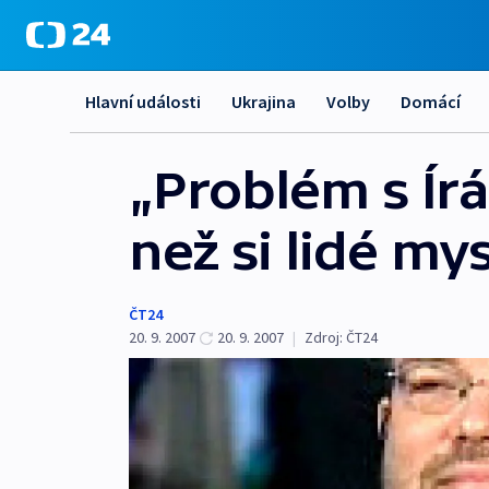
Hlavní události
Ukrajina
Volby
Domácí
„Problém s Ír
než si lidé my
ČT24
20. 9. 2007
20. 9. 2007
|
Zdroj:
ČT24