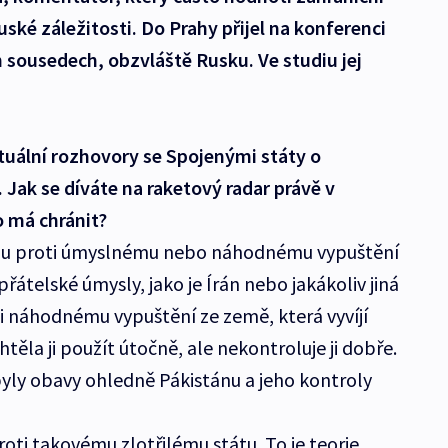
uské záležitosti. Do Prahy přijel na konferenci
h sousedech, obzvláště Rusku. Ve studiu jej
tuální rozhovory se Spojenými státy o
 Jak se díváte na raketový radar právě v
o má chránit?
opu proti úmyslnému nebo náhodnému vypuštění
řátelské úmysly, jako je Írán nebo jakákoliv jiná
ti náhodnému vypuštění ze země, která vyvíjí
těla ji použít útočně, ale nekontroluje ji dobře.
byly obavy ohledně Pákistánu a jeho kontroly
ti takovému zlotřilému státu. To je teorie,