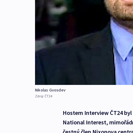
Nikolas Gvosdev
Zdroj:
ČT24
Hostem Interview ČT24 byl 1
National Interest, mimořád
čestný člen Nixonova centra