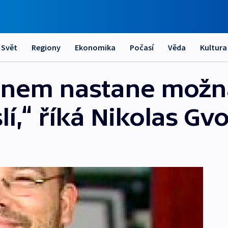
Svět
Regiony
Ekonomika
Počasí
Věda
Kultura
ánem nastane možná
slí,“ říká Nikolas G