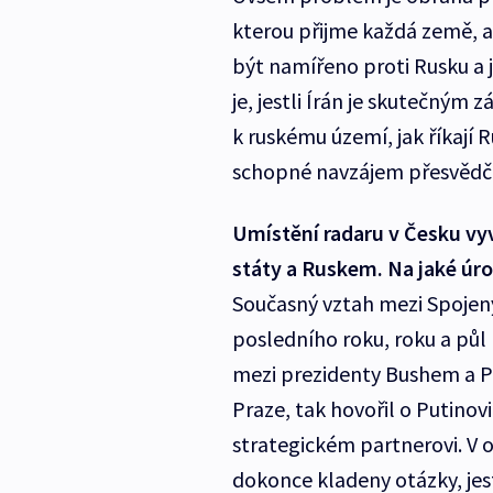
kterou přijme každá země, a
být namířeno proti Rusku a 
je, jestli Írán je skutečným
k ruskému území, jak říkají 
schopné navzájem přesvědčit
Umístění radaru v Česku vy
státy a Ruskem. Na jaké úr
Současný vztah mezi Spojen
posledního roku, roku a p
mezi prezidenty Bushem a Pu
Praze, tak hovořil o Putinov
strategickém partnerovi. V o
dokonce kladeny otázky, jes