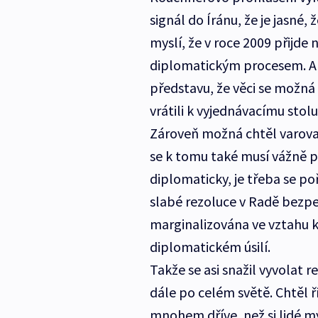
signál do Íránu, že je jasné, 
myslí, že v roce 2009 přijde
diplomatickým procesem. Ale
představu, že věci se možná 
vrátili k vyjednávacímu sto
Zároveň možná chtěl varovat
se k tomu také musí vážně pos
diplomaticky, je třeba se po
slabé rezoluce v Radě bezp
marginalizována ve vztahu k 
diplomatickém úsilí.
Takže se asi snažil vyvolat r
dále po celém světě. Chtěl 
mnohem dříve, než si lidé my