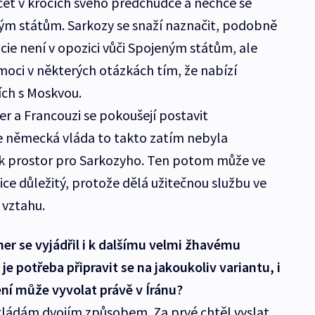
ráčet v krocích svého předchůdce a nechce se
ým státům. Sarkozy se snaží naznačit, podobně
cie není v opozici vůči Spojeným státům, ale
oci v některých otázkách tím, že nabízí
ích s Moskvou.
r a Francouzi se pokoušejí postavit
e německá vláda to takto zatím nebyla
ak prostor pro Sarkozyho. Ten potom může ve
lice důležitý, protože dělá užitečnou službu ve
 vztahu.
r se vyjádřil i k dalšímu velmi žhavému
 je potřeba připravit se na jakoukoliv variantu, i
ní může vyvolat právě v Íránu?
ládám dvojím způsobem. Za prvé chtěl vyslat