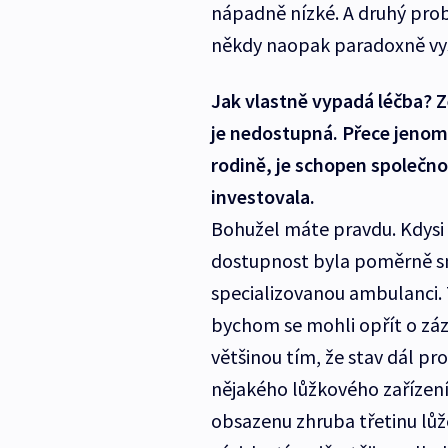
nápadně nízké. A druhý prob
někdy naopak paradoxně vyš
Jak vlastně vypadá léčba? 
je nedostupná. Přece jenom
rodině, je schopen společnost
investovala.
Bohužel máte pravdu. Kdysi t
dostupnost byla poměrně sn
specializovanou ambulanci. T
bychom se mohli opřít o záz
většinou tím, že stav dál pro
nějakého lůžkového zařízení
obsazenu zhruba třetinu lůž