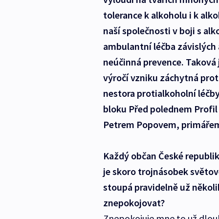
tolerance k alkoholu i k a
naší společnosti v boji s 
ambulantní léčba závislých 
neúčinná prevence. Taková je
výročí vzniku záchytná prot
nestora protialkoholní léčb
bloku Před polednem Profil 
Petrem Popovem, primářem o
Každý občan České republiky 
je skoro trojnásobek světo
stoupá pravidelně už několik
znepokojovat?
Znepokojuje mne to už dlouh