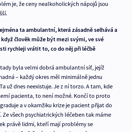
lém je, že ceny nealkoholických nápojů jsou
ší.
Zejména ta ambulantní, která zásadně selhává a
 když člověk může být mezi svými, ve své
i rychleji vrátit to, co do něj při léčbě
ady byla velmi dobrá ambulantní síť, jejíž
adná – každý okres měl minimálně jednu
a už dnes neexistuje. Je z ní torzo. A tam, kde
emí pacienta, to není možné. Končí to proto
graduje a v okamžiku krize je pacient přijat do
. Ze všech psychiatrických léčeben tak máme
ek právě lidmi, kteří mají problémy se