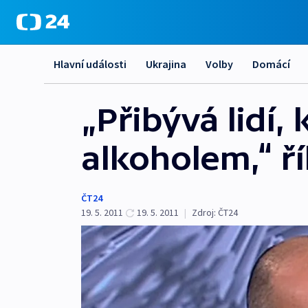
Hlavní události
Ukrajina
Volby
Domácí
„Přibývá lidí,
alkoholem,“ ř
ČT24
19. 5. 2011
19. 5. 2011
|
Zdroj:
ČT24