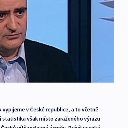
ok vypijeme v České republice, a to včetně
 statistika však místo zaraženého výrazu
 Čechů vítězoslavný úsměv. Právě vysoká