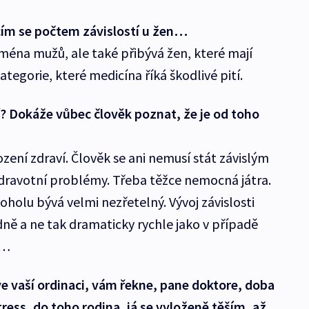
ícím se počtem závislostí u žen…
ména mužů, ale také přibývá žen, které mají
tegorie, které medicína říká škodlivé pití.
í? Dokáže vůbec člověk poznat, že je od toho
ení zdraví. Člověk se ani nemusí stát závislým
dravotní problémy. Třeba těžce nemocná játra.
koholu bývá velmi nezřetelný. Vývoj závislosti
ně a ne tak dramaticky rychle jako v případě
g…
ve vaší ordinaci, vám řekne, pane doktore, doba
stress, do toho rodina, já se vyloženě těším, až