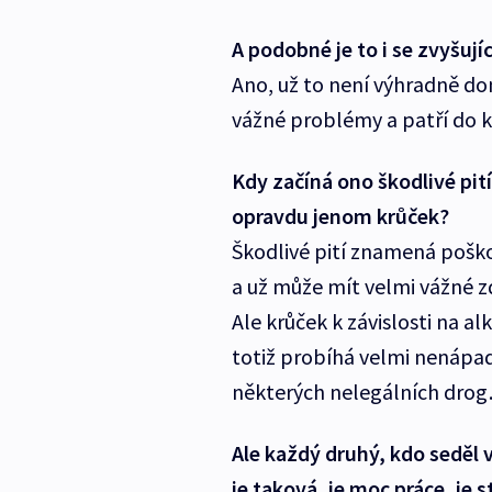
A podobné je to i se zvyšuj
Ano, už to není výhradně do
vážné problémy a patří do ka
Kdy začíná ono škodlivé pit
opravdu jenom krůček?
Škodlivé pití znamená poškoz
a už může mít velmi vážné z
Ale krůček k závislosti na al
totiž probíhá velmi nenápad
některých nelegálních dro
Ale každý druhý, kdo seděl 
je taková, je moc práce, je 