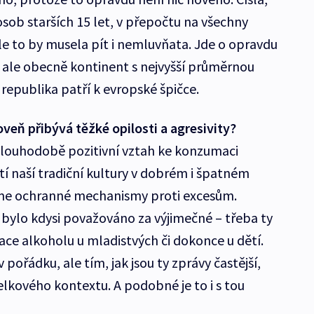
 osob starších 15 let, v přepočtu na všechny
 ale to by musela pít i nemluvňata. Jde o opravdu
 ale obecně kontinent s nejvyšší průměrnou
republika patří k evropské špičce.
oveň přibývá těžké opilosti a agresivity?
u dlouhodobě pozitivní vztah ke konzumaci
tí naší tradiční kultury v dobrém i špatném
címe ochranné mechanismy proti excesům.
 bylo kdysi považováno za výjimečné – třeba ty
ce alkoholu u mladistvých či dokonce u dětí.
v pořádku, ale tím, jak jsou ty zprávy častější,
lkového kontextu. A podobné je to i s tou