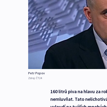
Petr Popov
Zdroj:
ČT24
160 litrů piva na hlavu za r
nemluvňat. Tato nelichotivá
vyloudí na tvářích mnohých