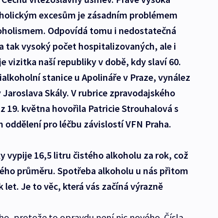
lkoholickým excesům je zásadním problémem
alkoholismem. Odpovídá tomu i nedostatečná
a tak vysoký počet hospitalizovaných, ale i
 vizitka naší republiky v době, kdy slaví 60.
ialkoholní stanice u Apolináře v Praze, vynález
y Jaroslava Skály. V rubrice zpravodajského
z 19. května hovořila Patricie Strouhalová s
ddělení pro léčbu závislostí VFN Praha.
vypije 16,5 litru čistého alkoholu za rok, což
vého průměru. Spotřeba alkoholu u nás přitom
 let. Je to věc, která vás začíná výrazně
o, protože to opravdu není nic nového. Čísla,