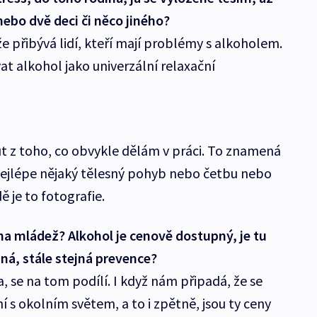
nebo dvě deci či něco jiného?
že přibývá lidí, kteří mají problémy s alkoholem.
t alkohol jako univerzální relaxační
t z toho, co obvykle dělám v práci. To znamená
 nejlépe nějaký tělesný pohyb nebo četbu nebo
 je to fotografie.
 na mládež? Alkohol je cenově dostupný, je tu
ná, stále stejná prevence?
, se na tom podílí. I když nám připadá, že se
ní s okolním světem, a to i zpětně, jsou ty ceny