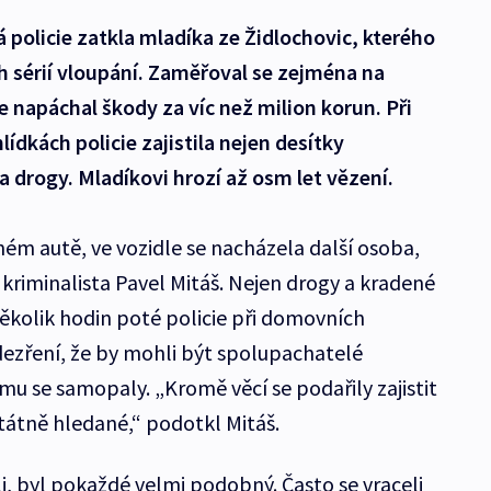
 policie zatkla mladíka ze Židlochovic, kterého
ch sérií vloupání. Zaměřoval se zejména na
e napáchal škody za víc než milion korun. Při
dkách policie zajistila nejen desítky
 a drogy. Mladíkovi hrozí až osm let vězení.
ném autě, ve vozidle se nacházela další osoba,
 kriminalista Pavel Mitáš. Nejen drogy a kradené
několik hodin poté policie při domovních
dezření, že by mohli být spolupachatelé
omu se samopaly. „Kromě věcí se podařily zajistit
státně hledané,“ podotkl Mitáš.
i, byl pokaždé velmi podobný. Často se vraceli