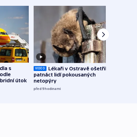
dla s
Lékaři v Ostravě ošetřili už
Koali
VIDEO
podle
patnáct lidí pokousaných
novel
bridní útok
netopýry
zájm
před 9
hodinami
před 9