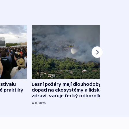
stivalu
Lesní požáry mají dlouhodobý
Ukraj
é praktiky
dopad na ekosystémy a lidské
Franc
zdraví, varuje řecký odborník
požá
4. 8. 2026
3. 8. 20