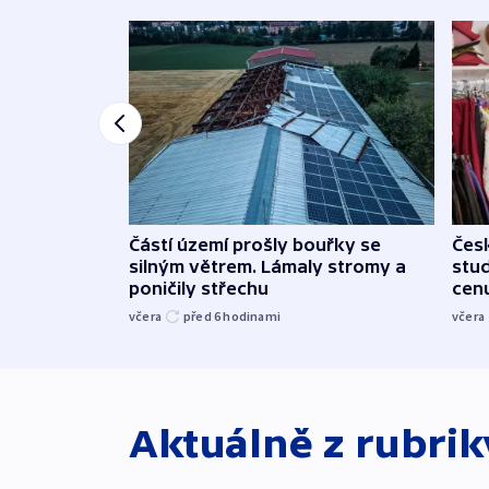
Částí území prošly bouřky se
Čes
silným větrem. Lámaly stromy a
stu
poničily střechu
cenu
včera
před 6
hodinami
včera
Aktuálně z rubri