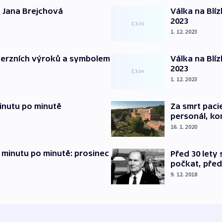
 Jana Brejchová
Válka na Blí
2023
1. 12. 2023
verzních výroků a symbolem
Válka na Blí
2023
1. 12. 2023
inutu po minutě
Za smrt paci
personál, kon
16. 1. 2020
 minutu po minutě: prosinec
Před 30 lety
počkat, před
9. 12. 2018