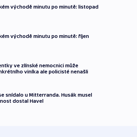
zkém východě minutu po minutě: listopad
zkém východě minutu po minutě: říjen
entky ve zlínské nemocnici může
krétního viníka ale policisté nenašli
 se snídalo u Mitterranda. Husák musel
nost dostal Havel