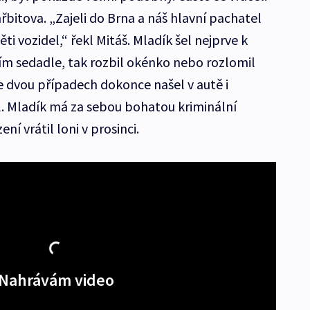
řbitova. „Zajeli do Brna a náš hlavní pachatel
i vozidel,“ řekl Mitáš. Mladík šel nejprve k
ním sedadle, tak rozbil okénko nebo rozlomil
e dvou případech dokonce našel v autě i
el. Mladík má za sebou bohatou kriminální
ní vrátil loni v prosinci.
Nahrávám video