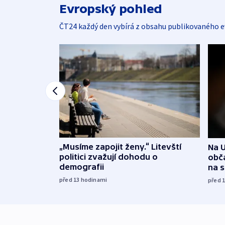
Evropský pohled
ČT24 každý den vybírá z obsahu publikovaného e
„Musíme zapojit ženy.“ Litevští
Na U
politici zvažují dohodu o
obča
demografii
na 
před 13
hodinami
před 