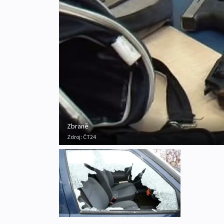
Zbraně
Zdroj:
ČT24