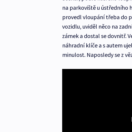
na parkoviště u ústředního h
provedl vloupání třeba do pět
vozidlu, uviděl něco na zad
zámek a dostal se dovnitř. V
náhradní klíče a s autem uj
minulost. Naposledy se z věze