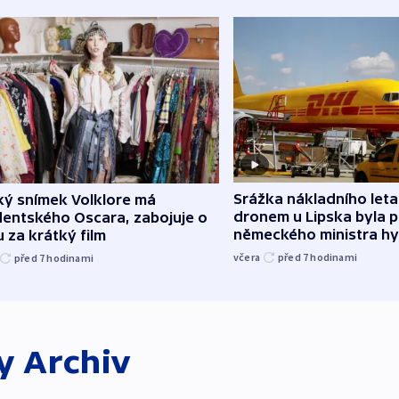
Srážka nákladního leta
ký snímek Volklore má
dronem u Lipska byla 
dentského Oscara, zabojuje o
německého ministra hy
 za krátký film
včera
před 7
hodinami
před 7
hodinami
ky
Archiv