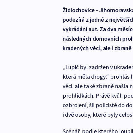
Židlochovice - Jihomoravská
podezírá z jedné z největší
vykrádání aut. Za dva měsíc
následných domovních prohlí
kradených věcí, ale i zbraně
„Lupič byl zadržen v ukrade
která měla drogy,“ prohlásil
věci, ale také zbraně našla 
prohlídkách. Právě kvůli po
ozbrojení, šli policisté do d
i dvě osoby, které byly celo
Scénář, podle kterého loupil